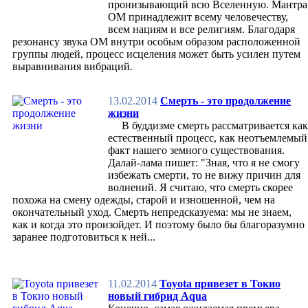
пронизывающий всю Вселенную. Мантра
Терапия
ОМ принадлежит всему человечеству,
Хирургия
всем нациям и все религиям. Благодаря
Педиатрия
резонансу звука ОМ внутри особым образом расположенной
Психиатрия
группы людей, процесс исцеления может быть усилен путем
Омоложение
выравнивания вибраций.
Токсикология
Урология и гинекология
Лечение органов головы
13.02.2014
Смерть - это продолжение
Методы
жизни
Аюрведический массаж
В буддизме смерть рассматривается как
Диагностика
естественный процесс, как неотъемлемый
Диета и режим дня
факт нашего земного существования.
Другие методы
Далай-лама пишет: "Зная, что я не смогу
Марматерапия
избежать смерти, то не вижу причин для
Панчакарма
волнений. Я считаю, что смерть скорее
Препараты
похожа на смену одежды, старой и изношенной, чем на
Фиторецептуры
окончательный уход. Смерть непредсказуема: мы не знаем,
Травы
как и когда это произойдет. И поэтому было бы благоразумно
Масла
заранее подготовиться к ней...
Косметология
Средства гигиены
Рекомендации
Люди Аюрведы
11.02.2014
Toyota привезет в Токио
Аюр-видеотека
новый гибрид Aqua
Клинические исследования