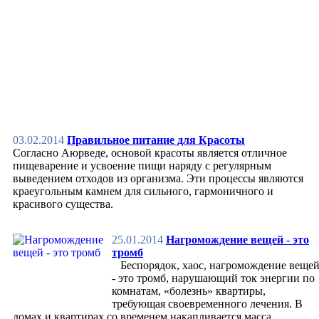
Насекомые и простейшие
Животный мир
Мир людей
Ноосфера
Тайны природы
Разное
Вселенная
Первоэлементы
Пространство (Звук)
Космология
Джйотиш
03.02.2014
Правильное питание для Красоты
Теории создания
Согласно Аюрведе, основой красоты является отличное
Здоровье
пищеварение и усвоение пищи наряду с регулярным
Для души
выведением отходов из организма. Эти процессы являются
Молитвы
краеугольным камнем для сильного, гармоничного и
Мантры
красивого существа.
Янтры и Мандалы
Наставления святых
25.01.2014
Нагромождение вещей - это
Пение
тромб
Видео
Беспорядок, хаос, нагромождение веще
Путешествия
- это тромб, нарушающий ток энергии по
Пчеловодство
комнатам, «болезнь» квартиры,
Для ума
требующая своевременного лечения. В
Память
домах и квартирах со временем накапливается масса
Концентрация