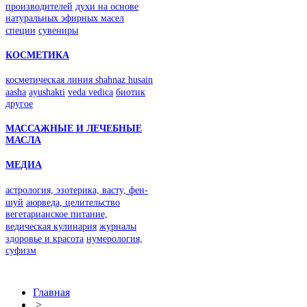
производителей
духи на основе
натуральных эфирных масел
специи
сувениры
КОСМЕТИКА
косметическая линия shahnaz husain
aasha
ayushakti
veda vedica
биотик
другое
МАССАЖНЫЕ И ЛЕЧЕБНЫЕ
МАСЛА
МЕДИА
астрология, эзотерика, васту, фен-
шуй
аюрведа, целительство
вегетарианское питание,
ведическая кулинария
журналы
здоровье и красота
нумерология,
суфизм
Главная
>