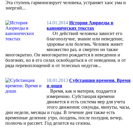
Советы врача
Эта ступень гармонизирует человека, устраняет хаос ума и
Ароматерапия
энергий...
Лечебные травы
Народные средства
Профилактика
14.01.2014
История Аюрведы в
Стрессы и депрессии
канонических текстах
Терапия
От действий человека зависит его
Разное
благополучие, знание или неведение,
Биоритмология
здоровье или болезнь. Человек живет
Здрава
множество раз, и смертен он также
Оздоровительные системы
многократно. Он многократно рождается в неведении и
Экология
болезнях, но в его силах освободиться и от неведения, и от
Новости
ряда перевоплощений и от телесных недугов...
Экосистемы
Экоэнергетика
Экотранспорт
18.01.2013
Субстанция времени. Время
Экопоселения
и доши
Экология быта
Время, как и материя, поддается
Экология питания
измерению. Субстанция времени
Экологическая этика
движется и есть система мер для учета
Разные эко-новинки
этого движения: секунды, минуты, часы,
Питание
дни недели, месяцы и годы. В течение дня также есть
Этика питания
временные деления: утро, полдень, после полудня, вечер,
Системы питания
полночь и рассвет. Год делится на сезоны.
Сыроедение