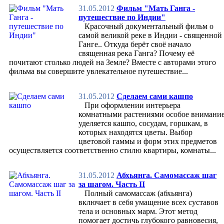
Раздельное питание
31.05.2012
Фильм "Мать Ганга -
Ведическая кулинария
путешествие по Индии"
Вегетарианское питание
Красочный документальный фильм о
Заготовки на зиму
самой великой реке в Индии - священной
Кулинарные рецепты
Ганге.. Откуда берёт своё начало
Рецепты к праздникам
священная река Ганга? Почему её
Психология питания
почитают столько людей на Земле? Вместе с авторами этого
Разное
фильма вы совершите увлекательное путешествие...
Разновидности диет
Лечебные диеты
Диеты для похудения
31.05.2012
Сделаем сами кашпо
Советы по здоровому питанию
При оформлении интерьера
Продукты питания
комнатными растениями особое внимани
Вода
уделяется кашпо, сосудам, горшкам, в
Ягоды
которых находятся цветы. Выбор
Чаи, напитки
цветовой гаммы и форм этих предметов
Разные продукты
осуществляется соответственно стилю квартиры, комнаты...
Продукты коровы
Продукты пчеловодства
Пряности, травы, растения
31.05.2012
Абхьянга. Самомассаж шаг
Семья
за шагом. Часть II
Мамам
Полный самомассаж (абхьянга)
Папам
включает в себя умащение всех суставов
Детям
тела и основных марм. Этот метод
Всякие всячины
помогает достичь глубокого равновесия,