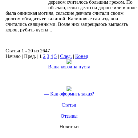
деревом считалось большим грехом. По
Профориентация
обычаю, если где-то на дороге или в поле
Прогнозы, рекомендации
была одинокая могила, сельские девчата считали своим
Астрологические услуги
долгом обсадить ее калиной. Калиновые гаи издавна
Хиромантия
считались священными. Возле них запрещалось выпасать
Фен-шуй
коров, рубить кусты...
И-дзин
Йога
Васту
Таро
Статьи 1 - 20 из 2647
Философия
Начало | Пред. |
1
2
3
4
5
|
След.
|
Конец
Наука и духовность
Современные науки
Ваша корзина пуста
Философия
Новости
Учёба
Новости
Государственное обучение
— Как оформить заказ?
Мастер-классы
Видео записи обучения
Статьи
Красота
Красота тела
Отзывы
Красота рук
Красота ног
Новинки
Красота лица
Красота волос