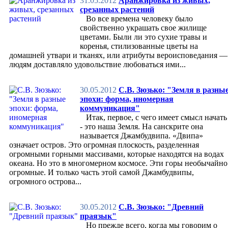
31.05.2012
Аранжировка из живых,
Развлечения
срезанных растений
Акции
Во все времена человеку было
Телевидение
свойственно украшать свое жилище
Новости
цветами. Были ли это сухие травы и
Путешествия
коренья, стилизованные цветы на
Новости
домашней утвари и тканях, или атрибуты вероисповедания —
Острова
людям доставляло удовольствие любоваться ими...
Места силы
Эко-туризм
Горы и пещеры
30.05.2012
С.В. Зюзько: "Земля в разны
Города и страны
эпохи: форма, иномерная
Памятники культуры
коммуникация"
Места паломничества
Итак, первое, с чего имеет смысл начать
Реки, озёра, водопады
- это наша Земля. На санскрите она
Оздоровительный туризм
называется Джамбудвипа. «Двипа»
Видеотека путешествий
означает остров. Это огромная плоскость, разделенная
Советы путешественникам
огромными горными массивами, которые находятся на водах
Заповедники
океана. Но это в многомерном космосе. Эти горы необычайно
Книги
огромные. И только часть этой самой Джамбудвипы,
Юмор
огромного острова...
Спорт
Спортсменам
Любителям
30.05.2012
С.В. Зюзько: "Древний
Начинающим
праязык"
Чемпионам
Но прежде всего, когда мы говорим о