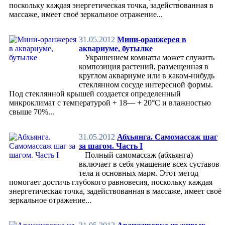
Загадки
поскольку каждая энергетическая точка, задействованная в
Истории и легенды
массаже, имеет своё зеркальное отражение...
Колыбельные
Мультфильмы
Сказки
31.05.2012
Мини-оранжерея в
Школьникам
аквариуме, бутылке
Психология супружества
Украшением комнаты может служить
Зачатие и рождение
композиция растений, размещенная в
Воспитание детей
круглом аквариуме или в каком-нибудь
Отношения в роду
стеклянном сосуде интересной формы.
Рекомендации
Под стеклянной крышей создается определенный
Творим с детьми
микроклимат с температурой + 18— + 20°С и влажностью
Дом
свыше 70%...
Васту и фен-шуй
Интерьерный дизайн
31.05.2012
Абхьянга. Самомассаж шаг
Ландшафтный дизайн
за шагом. Часть I
Домашние питомцы
Полный самомассаж (абхьянга)
Комнатные цветы
включает в себя умащение всех суставов
Полезные советы
тела и основных марм. Этот метод
Сад, огород
помогает достичь глубокого равновесия, поскольку каждая
Отдых
энергетическая точка, задействованная в массаже, имеет своё
Кафе
зеркальное отражение...
Кино
Театры
Фестивали