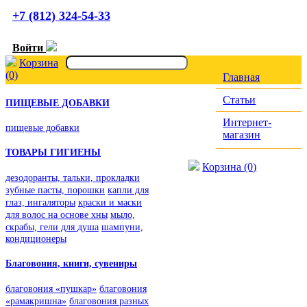
+7 (812) 324-54-33
Войти
Корзина
(0)
Главная
Статьи
ПИЩЕВЫЕ ДОБАВКИ
Интернет-
пищевые добавки
магазин
ТОВАРЫ ГИГИЕНЫ
Корзина (0)
дезодоранты, тальки, прокладки
зубные пасты, порошки
капли для
глаз, ингаляторы
краски и маски
для волос на основе хны
мыло,
скрабы, гели для душа
шампуни,
кондиционеры
Благовония, книги, сувениры
благовония «пушкар»
благовония
«рамакришна»
благовония разных