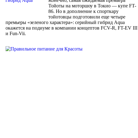
Конечно, самая ожидаемая премьера
Доша-тест
Тойоты на моторшоу в Токио — купе FT-
Йога
86. Но в дополнение к спорткару
Философия йоги
тойотовцы подготовили еще четыре
Асаны
премьеры «зеленого характера»: серийный гибрид Aqua
Пранаямы
окажется на подиуме в компании концептов FCV-R, FT-EV III
Мудры и бандхи
и Fun-Vii.
Очистительные крийи
Усмирение ума
Концентрация
Медитация
Кундалини йога
Йога сна
Разная йога
йога-видиотека
Человек
Теории создания
Строение
Пять элементов тела
Энергетические центры
Доша-типы
Земля
Теории возникновения
Вода
Камни и минералы
Растительный мир