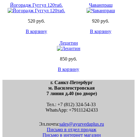
Имидж и стиль
Йогорадж Гуггул 120таб.
Чаванпраш
Полезные советы
Авторский курс" ВОЛШЕБСТВО НАТУРАЛЬНОГО
УХОДА"
520 руб.
920 руб.
Культура
Духовная философия
В корзину
В корзину
Древняя культура
Приметы
Лецитин
Мифология
Обычаи и обряды
Образы и символы
850 руб.
Библиотека
В корзину
Притчи
Легенды
Жизнеописание святых
г. Санкт-Петербург
Духовная этика
м. Василеостровская
Образование
7 линия д.40 (во дворе)
Русский язык
Люди культуры
Тел.: +7 (812) 324-54-33
Мероприятия
WhatsApp: +79111242433
Анонс мероприятий
Архив мероприятий
Эл.почта:
sales@ayurvedaplus.ru
Праздники
Письмо в отдел продаж
Интервью
Письмо в интернет магазин
Видео-культуротека