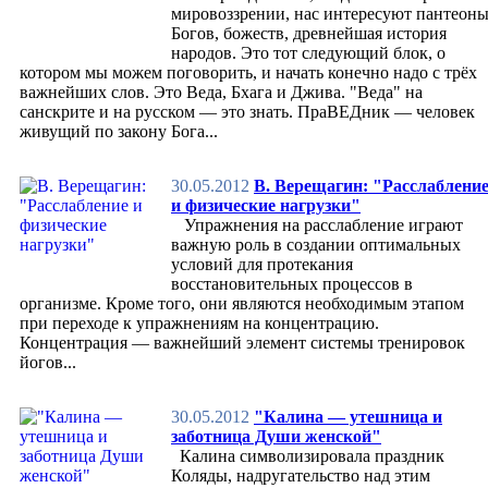
Ветеранам
мировоззрении, нас интересуют пантеон
Врачам
Богов, божеств, древнейшая история
Тренерам
народов. Это тот следующий блок, о
Адаптация
котором мы можем поговорить, и начать конечно надо с трёх
Подготовка
важнейших слов. Это Веда, Бхага и Джива. "Веда" на
Психологическая
санскрите и на русском — это знать. ПраВЕДник — человек
Физиологическая
живущий по закону Бога...
Астробиоритмология
Соревнования
Реабилитация
30.05.2012
В. Верещагин: "Расслаблени
Галерея славы
и физические нагрузки"
Мероприятия
Упражнения на расслабление играют
Обучение
важную роль в создании оптимальных
Для всех и каждого
условий для протекания
Наука
восстановительных процессов в
Исследования
организме. Кроме того, они являются необходимым этапом
Древние науки
при переходе к упражнениям на концентрацию.
Астрология
Концентрация — важнейший элемент системы тренировок
Что такое астрология?
йогов...
Виды астрологии
Основы Астрологии
30.05.2012
"Калина — утешница и
Джйотиш
заботница Души женской"
Астромедицина
Калина символизировала праздник
Астроминерология
Коляды, надругательство над этим
Астрологическая педагогика