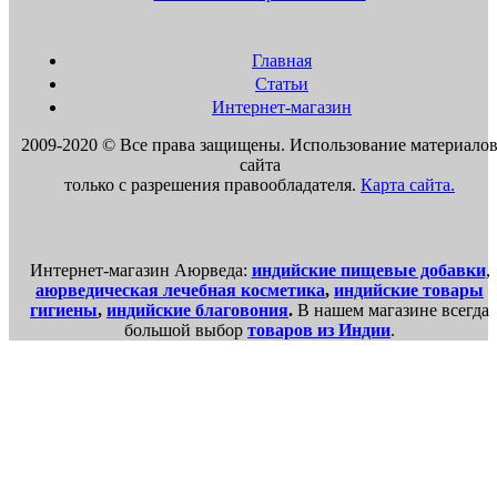
Новости
Разное
Музеи
Главная
ВедКультура
Статьи
ФилософияВеданты
Интернет-магазин
Боги и святые
Священные Писания
2009-2020 © Все права защищены. Использование материало
Истории о сиддхах
сайта
Ведическая Русь
только с разрешения правообладателя.
Карта сайта.
Разное ведическое
Праздники ведические
Интервью
Веда-видеотека
Интернет-магазин Аюрведа:
индийские пищевые добавки
,
Творчество
аюрведическая лечебная косметика
,
индийские товары
Литературное
гигиены
,
индийские благовония
.
В нашем магазине всегда
Поэзия
большой выбор
товаров из Индии
.
Проза
Музыкальное
Детское
Духовное
Классическое
Великие Классики
Нео-Классика
Разное
Народное