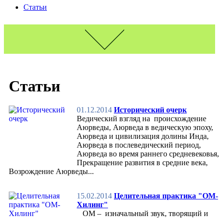
Статьи
Интернет-Магазин
Пищевые добавки
Статьи
Товары гигиены
Благовония
Индийские специи
Косметика
01.12.2014
Исторический очерк
Массажные и лечебные масла
Ведический взгляд на происхождение
Медиа
Аюрведы, Аюрведа в ведическую эпоху,
Сувениры
Аюрведа и цивилизация долины Инда,
Товары для массажа
Аюрведа в послеведический период,
Аюрведа
Аюрведа во время раннего средневековья,
Миссия
Прекращение развития в средние века,
История
Возрождение Аюрведы...
Философия
Основы аюрведы
15.02.2014
Целительная практика "ОМ-
Карма и Дхарма
Хилинг"
Священные тексты
ОМ – изначальный звук, творящий и
Разделы