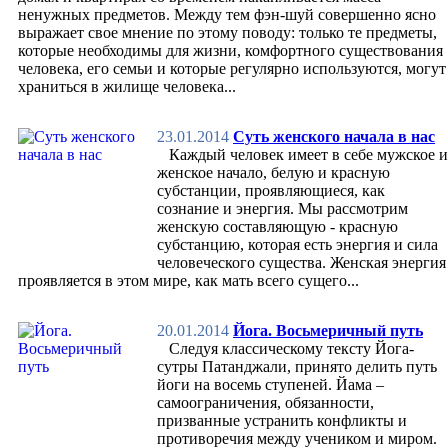
ненужных предметов. Между тем фэн-шуй совершенно ясно
Медитация
выражает свое мнение по этому поводу: только те предметы,
Практика внимательности
которые необходимы для жизни, комфортного существования
Болезни и ум
человека, его семьи и которые регулярно используются, могут
Психология
храниться в жилище человека...
Смехотерапия
Воспитание характера
Управление событиями
23.01.2014
Суть женского начала в нас
Ум и органы чувств
Каждый человек имеет в себе мужское и
Настрои
женское начало, белую и красную
Для тела
субстанции, проявляющиеся, как
Баня
сознание и энергия. Мы рассмотрим
Сон
женскую составляющую - красную
Гигиена
субстанцию, которая есть энергия и сила
Гимнастика, закаливание
человеческого существа. Женская энергия
Питание
проявляется в этом мире, как мать всего сущего...
Общение
Сауна
Работа
20.01.2014
Йога. Восьмеричный путь
Отдых
Следуя классическому тексту Йога-
Фитнесс
сутры Патанджали, принято делить путь
Дыхание
йоги на восемь ступеней. Йама –
Очищение
самоограничения, обязанности,
Массаж и самомассаж
призванные устранить конфликты и
Болезни и исцеление
противоречия между учеником и миром.