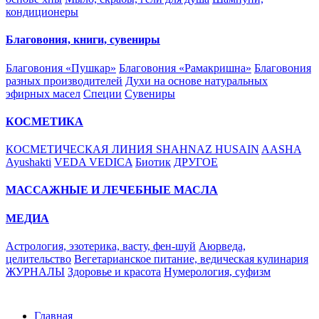
кондиционеры
Благовония, книги, сувениры
Благовония «Пушкар»
Благовония «Рамакришна»
Благовония
разных производителей
Духи на основе натуральных
эфирных масел
Специи
Сувениры
КОСМЕТИКА
КОСМЕТИЧЕСКАЯ ЛИНИЯ SHAHNAZ HUSAIN
AASHA
Ayushakti
VEDA VEDICA
Биотик
ДРУГОЕ
МАССАЖНЫЕ И ЛЕЧЕБНЫЕ МАСЛА
МЕДИА
Астрология, эзотерика, васту, фен-шуй
Аюрведа,
целительство
Вегетарианское питание, ведическая кулинария
ЖУРНАЛЫ
Здоровье и красота
Нумерология, суфизм
Главная