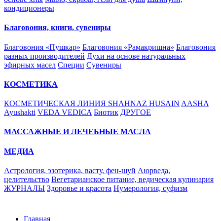
кондиционеры
Благовония, книги, сувениры
Благовония «Пушкар»
Благовония «Рамакришна»
Благовония
разных производителей
Духи на основе натуральных
эфирных масел
Специи
Сувениры
КОСМЕТИКА
КОСМЕТИЧЕСКАЯ ЛИНИЯ SHAHNAZ HUSAIN
AASHA
Ayushakti
VEDA VEDICA
Биотик
ДРУГОЕ
МАССАЖНЫЕ И ЛЕЧЕБНЫЕ МАСЛА
МЕДИА
Астрология, эзотерика, васту, фен-шуй
Аюрведа,
целительство
Вегетарианское питание, ведическая кулинария
ЖУРНАЛЫ
Здоровье и красота
Нумерология, суфизм
Главная