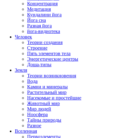
Концентрация
Медитация
Кундалини йога
Йога сна
Разная йога
йога-видиотека
Человек
Теории создания
Строение
Пять элементов тела
Энергетические центры
Доша-типы
Земля
Теории возникновения
Вода
Камни и минералы
Растительный мир
Насекомые и простейшие
Животный мир
Мир людей
Ноосфера
Тайны природы
Разное
Вселенная
Первоэлементы