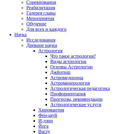
Соревнования
Реабилитация
Галерея славы
Мероприятия
Обучение
Для всех и каждого
Наука
Исследования
Древние науки
Астрология
Что такое астрология?
Виды астрологии
Основы Астрологии
Джйотиш
Астромедицина
Астроминерология
Астрологическая педагогика
Профориентация
Прогнозы, рекомендации
Астрологические услуги
Хиромантия
Фен-шуй
И-дзин
Йога
Васту