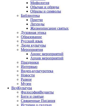
Мифология
Обычаи и обряды
Образы и символы
Библиотека
Притчи
Легенды
Жизнеописание святых
Духовная этика
Образование
Русский язык
Люди культуры
Мероприятия
Анонс мероприятий
Архив мероприятий
Праздники
Интервью
Видео-культуротека
Новости
Разное
Музеи
ВедКультура
ФилософияВеданты
Боги и святые
Священные Писания
Истории о сиддхах