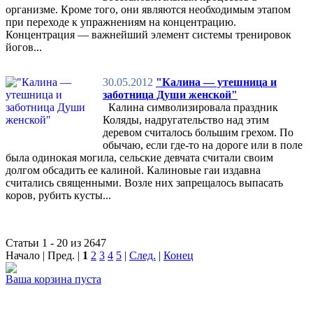
организме. Кроме того, они являются необходимым этапом
при переходе к упражнениям на концентрацию.
Концентрация — важнейший элемент системы тренировок
йогов...
30.05.2012
"Калина — утешница и
заботница Души женской"
Калина символизировала праздник
Коляды, надругательство над этим
деревом считалось большим грехом. По
обычаю, если где-то на дороге или в поле
была одинокая могила, сельские девчата считали своим
долгом обсадить ее калиной. Калиновые гаи издавна
считались священными. Возле них запрещалось выпасать
коров, рубить кусты...
Статьи 1 - 20 из 2647
Начало | Пред. |
1
2
3
4
5
|
След.
|
Конец
Ваша корзина пуста