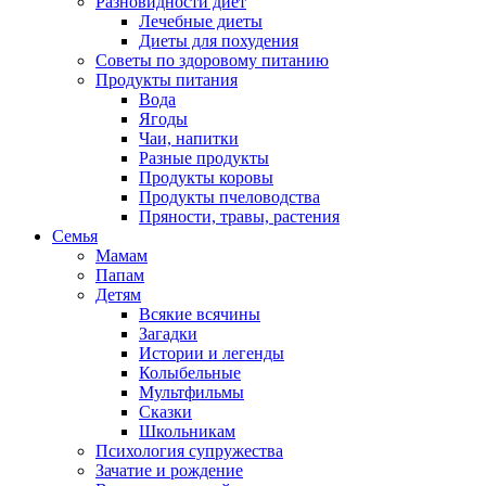
Разновидности диет
Лечебные диеты
Диеты для похудения
Советы по здоровому питанию
Продукты питания
Вода
Ягоды
Чаи, напитки
Разные продукты
Продукты коровы
Продукты пчеловодства
Пряности, травы, растения
Семья
Мамам
Папам
Детям
Всякие всячины
Загадки
Истории и легенды
Колыбельные
Мультфильмы
Сказки
Школьникам
Психология супружества
Зачатие и рождение