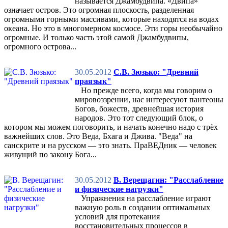
называется Джамбудвипа. «Двипа»
означает остров. Это огромная плоскость, разделенная
огромными горными массивами, которые находятся на водах
океана. Но это в многомерном космосе. Эти горы необычайно
огромные. И только часть этой самой Джамбудвипы,
огромного острова...
30.05.2012
С.В. Зюзько: "Древний
праязык"
Но прежде всего, когда мы говорим о
мировоззрении, нас интересуют пантеоны
Богов, божеств, древнейшая история
народов. Это тот следующий блок, о
котором мы можем поговорить, и начать конечно надо с трёх
важнейших слов. Это Веда, Бхага и Джива. "Веда" на
санскрите и на русском — это знать. ПраВЕДник — человек
живущий по закону Бога...
30.05.2012
В. Верещагин: "Расслабление
и физические нагрузки"
Упражнения на расслабление играют
важную роль в создании оптимальных
условий для протекания
восстановительных процессов в