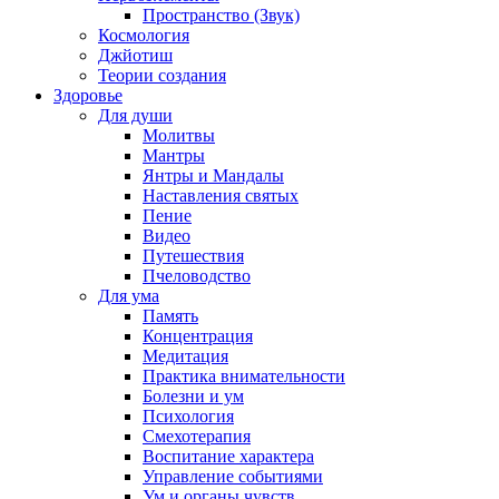
Пространство (Звук)
Космология
Джйотиш
Теории создания
Здоровье
Для души
Молитвы
Мантры
Янтры и Мандалы
Наставления святых
Пение
Видео
Путешествия
Пчеловодство
Для ума
Память
Концентрация
Медитация
Практика внимательности
Болезни и ум
Психология
Смехотерапия
Воспитание характера
Управление событиями
Ум и органы чувств