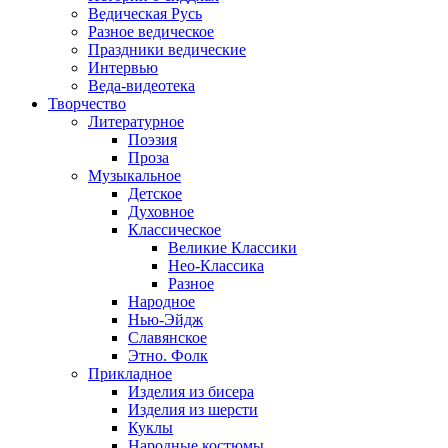
Ведическая Русь
Разное ведическое
Праздники ведические
Интервью
Веда-видеотека
Творчество
Литературное
Поэзия
Проза
Музыкальное
Детское
Духовное
Классическое
Великие Классики
Нео-Классика
Разное
Народное
Нью-Эйдж
Славянское
Этно. Фолк
Прикладное
Изделия из бисера
Изделия из шерсти
Куклы
Народные костюмы