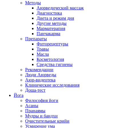
Методы
Аюрведический массаж
Диагностика
Диета и режим дня
Другие методы
Марматерапия
Панчакарма
Препараты
Фиторецептуры
Травы
Масла
Косметология
Средства гигиены
Рекомендации
Люди Аюрведы
Аюр-видеотека
Клинические исследования
Доша-тест
Йога
Философия йоги
Асаны
Пранаямы
Мудры и бандхи
Очистительные крийи
Усмирение ума