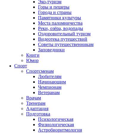
Эко-туризм
Горы и пещеры
Города и страны
Памятники культуры
Места паломничества
Реки, озёра, водопады
Оздоровительный туризм
Видеотека путешествий
Советы путешественникам
Заповедники
Книги
Юмор
Спорт
Спортсменам
Любителям
Начинающим
Чемпионам
Ветеранам
Врачам
Тренерам
Адаптация
Подготовка
Психологическая
Физиологическая
Астробиоритмология