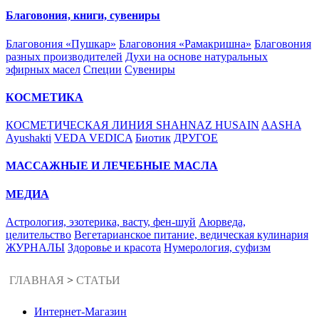
Благовония, книги, сувениры
Благовония «Пушкар»
Благовония «Рамакришна»
Благовония
разных производителей
Духи на основе натуральных
эфирных масел
Специи
Сувениры
КОСМЕТИКА
КОСМЕТИЧЕСКАЯ ЛИНИЯ SHAHNAZ HUSAIN
AASHA
Ayushakti
VEDA VEDICA
Биотик
ДРУГОЕ
МАССАЖНЫЕ И ЛЕЧЕБНЫЕ МАСЛА
МЕДИА
Астрология, эзотерика, васту, фен-шуй
Аюрведа,
целительство
Вегетарианское питание, ведическая кулинария
ЖУРНАЛЫ
Здоровье и красота
Нумерология, суфизм
ГЛАВНАЯ
>
СТАТЬИ
Интернет-Магазин