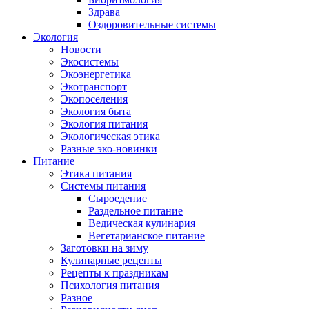
Здрава
Оздоровительные системы
Экология
Новости
Экосистемы
Экоэнергетика
Экотранспорт
Экопоселения
Экология быта
Экология питания
Экологическая этика
Разные эко-новинки
Питание
Этика питания
Системы питания
Сыроедение
Раздельное питание
Ведическая кулинария
Вегетарианское питание
Заготовки на зиму
Кулинарные рецепты
Рецепты к праздникам
Психология питания
Разное