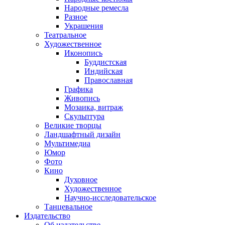
Народные ремесла
Разное
Украшения
Театральное
Художественное
Иконопись
Буддистская
Индийская
Православная
Графика
Живопись
Мозаика, витраж
Скульптура
Великие творцы
Ландшафтный дизайн
Мультимедиа
Юмор
Фото
Кино
Духовное
Художественное
Научно-исследовательское
Танцевальное
Издательство
Об издательстве