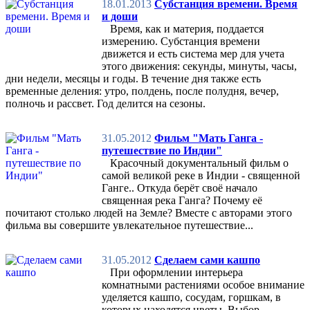
18.01.2013
Субстанция времени. Время
и доши
Время, как и материя, поддается
измерению. Субстанция времени
движется и есть система мер для учета
этого движения: секунды, минуты, часы,
дни недели, месяцы и годы. В течение дня также есть
временные деления: утро, полдень, после полудня, вечер,
полночь и рассвет. Год делится на сезоны.
31.05.2012
Фильм "Мать Ганга -
путешествие по Индии"
Красочный документальный фильм о
самой великой реке в Индии - священной
Ганге.. Откуда берёт своё начало
священная река Ганга? Почему её
почитают столько людей на Земле? Вместе с авторами этого
фильма вы совершите увлекательное путешествие...
31.05.2012
Сделаем сами кашпо
При оформлении интерьера
комнатными растениями особое внимание
уделяется кашпо, сосудам, горшкам, в
которых находятся цветы. Выбор