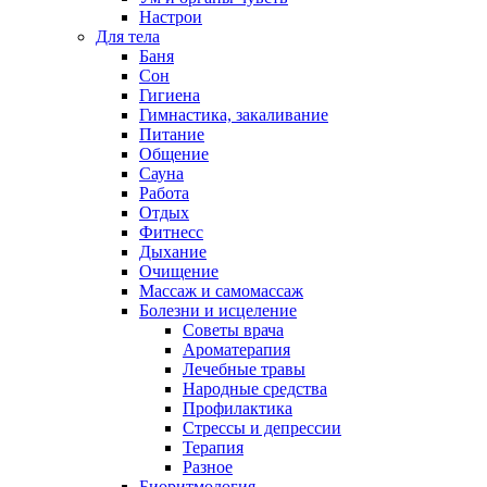
Настрои
Для тела
Баня
Сон
Гигиена
Гимнастика, закаливание
Питание
Общение
Сауна
Работа
Отдых
Фитнесс
Дыхание
Очищение
Массаж и самомассаж
Болезни и исцеление
Советы врача
Ароматерапия
Лечебные травы
Народные средства
Профилактика
Стрессы и депрессии
Терапия
Разное
Биоритмология