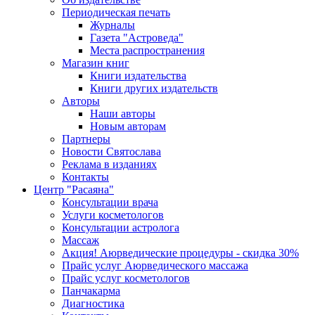
Периодическая печать
Журналы
Газета "Астроведа"
Места распространения
Магазин книг
Книги издательства
Книги других издательств
Авторы
Наши авторы
Новым авторам
Партнеры
Новости Святослава
Реклама в изданиях
Контакты
Центр "Расаяна"
Консультации врача
Услуги косметологов
Консультации астролога
Массаж
Акция! Аюрведические процедуры - скидка 30%
Прайс услуг Аюрведического массажа
Прайс услуг косметологов
Панчакарма
Диагностика