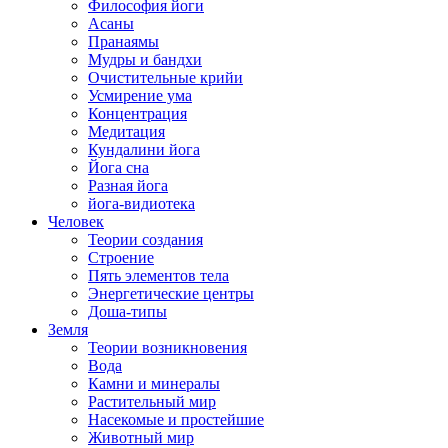
Философия йоги
Асаны
Пранаямы
Мудры и бандхи
Очистительные крийи
Усмирение ума
Концентрация
Медитация
Кундалини йога
Йога сна
Разная йога
йога-видиотека
Человек
Теории создания
Строение
Пять элементов тела
Энергетические центры
Доша-типы
Земля
Теории возникновения
Вода
Камни и минералы
Растительный мир
Насекомые и простейшие
Животный мир