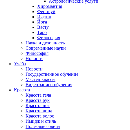
Астрологические услуги
Хиромантия
Фен-шуй
И-дзин
Йога
Васту
Таро
Философия
Наука и духовность
Современные науки
Философия
Новости
Учёба
Новости
Государственное обучение
Мастер-классы
Видео записи обучения
Красота
Красота тела
Красота рук
Красота ног
Красота лица
Красота волос
Имидж и стиль
Полезные советы