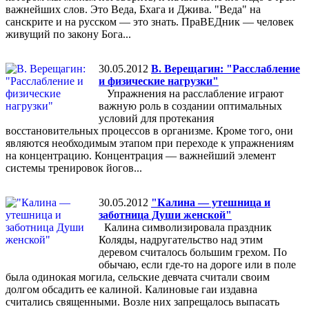
важнейших слов. Это Веда, Бхага и Джива. "Веда" на
санскрите и на русском — это знать. ПраВЕДник — человек
живущий по закону Бога...
30.05.2012
В. Верещагин: "Расслабление
и физические нагрузки"
Упражнения на расслабление играют
важную роль в создании оптимальных
условий для протекания
восстановительных процессов в организме. Кроме того, они
являются необходимым этапом при переходе к упражнениям
на концентрацию. Концентрация — важнейший элемент
системы тренировок йогов...
30.05.2012
"Калина — утешница и
заботница Души женской"
Калина символизировала праздник
Коляды, надругательство над этим
деревом считалось большим грехом. По
обычаю, если где-то на дороге или в поле
была одинокая могила, сельские девчата считали своим
долгом обсадить ее калиной. Калиновые гаи издавна
считались священными. Возле них запрещалось выпасать