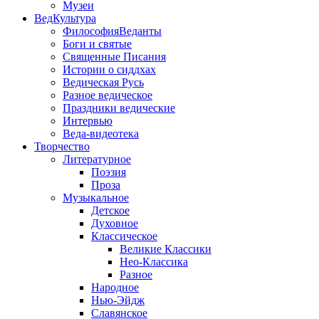
Музеи
ВедКультура
ФилософияВеданты
Боги и святые
Священные Писания
Истории о сиддхах
Ведическая Русь
Разное ведическое
Праздники ведические
Интервью
Веда-видеотека
Творчество
Литературное
Поэзия
Проза
Музыкальное
Детское
Духовное
Классическое
Великие Классики
Нео-Классика
Разное
Народное
Нью-Эйдж
Славянское