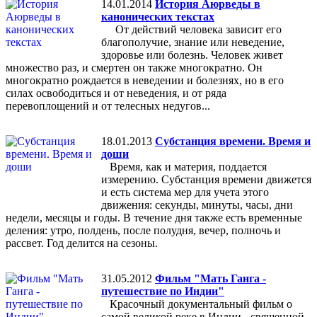
14.01.2014
История Аюрведы в
канонических текстах
От действий человека зависит его
благополучие, знание или неведение,
здоровье или болезнь. Человек живет
множество раз, и смертен он также многократно. Он
многократно рождается в неведении и болезнях, но в его
силах освободиться и от неведения, и от ряда
перевоплощений и от телесных недугов...
18.01.2013
Субстанция времени. Время и
доши
Время, как и материя, поддается
измерению. Субстанция времени движется
и есть система мер для учета этого
движения: секунды, минуты, часы, дни
недели, месяцы и годы. В течение дня также есть временные
деления: утро, полдень, после полудня, вечер, полночь и
рассвет. Год делится на сезоны.
31.05.2012
Фильм "Мать Ганга -
путешествие по Индии"
Красочный документальный фильм о
самой великой реке в Индии - священной