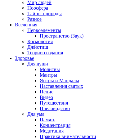
Мир людей
Ноосфера
Тайны природы
Разное
Вселенная
Первоэлементы
Пространство (Звук)
Космология
Джйотиш
Теории создания
Здоровье
Для души
Молитвы
Мантры
Янтры и Мандалы
Наставления святых
Пение
Видео
Путешествия
Пчеловодство
Для ума
Память
Концентрация
Медитация
Практика внимательности