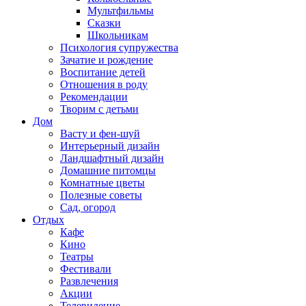
Мультфильмы
Сказки
Школьникам
Психология супружества
Зачатие и рождение
Воспитание детей
Отношения в роду
Рекомендации
Творим с детьми
Дом
Васту и фен-шуй
Интерьерный дизайн
Ландшафтный дизайн
Домашние питомцы
Комнатные цветы
Полезные советы
Сад, огород
Отдых
Кафе
Кино
Театры
Фестивали
Развлечения
Акции
Телевидение