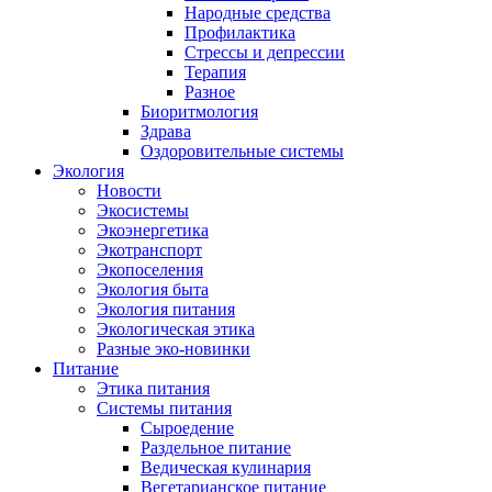
Народные средства
Профилактика
Стрессы и депрессии
Терапия
Разное
Биоритмология
Здрава
Оздоровительные системы
Экология
Новости
Экосистемы
Экоэнергетика
Экотранспорт
Экопоселения
Экология быта
Экология питания
Экологическая этика
Разные эко-новинки
Питание
Этика питания
Системы питания
Сыроедение
Раздельное питание
Ведическая кулинария
Вегетарианское питание