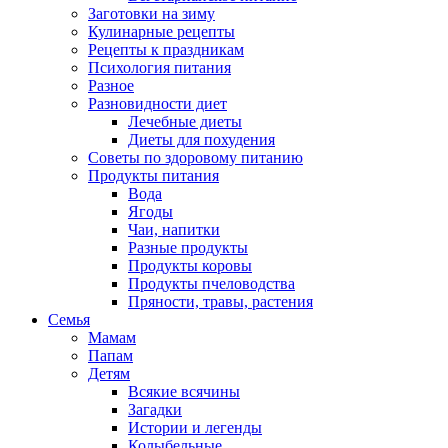
Заготовки на зиму
Кулинарные рецепты
Рецепты к праздникам
Психология питания
Разное
Разновидности диет
Лечебные диеты
Диеты для похудения
Советы по здоровому питанию
Продукты питания
Вода
Ягоды
Чаи, напитки
Разные продукты
Продукты коровы
Продукты пчеловодства
Пряности, травы, растения
Семья
Мамам
Папам
Детям
Всякие всячины
Загадки
Истории и легенды
Колыбельные