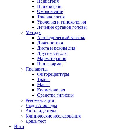
Педиатрия
Психиатрия
Омоложение
Токсикология
Урология и гинекология
Лечение органов головы
Методы
Аюрведический массаж
Диагностика
Диета и режим дня
Другие методы
Марматерапия
Панчакарма
Препараты
Фиторецептуры
Травы
Масла
Косметология
Средства гигиены
Рекомендации
Люди Аюрведы
Аюр-видеотека
Клинические исследования
Доша-тест
Йога