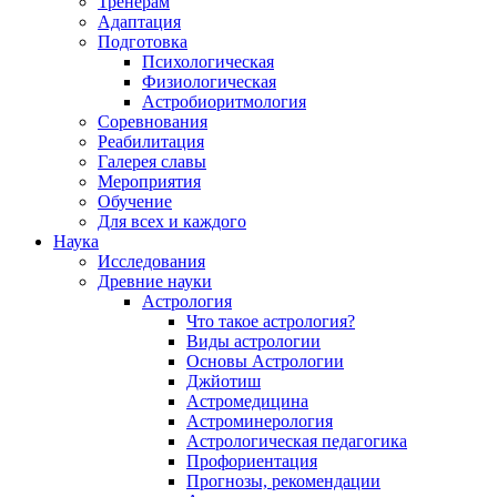
Тренерам
Адаптация
Подготовка
Психологическая
Физиологическая
Астробиоритмология
Соревнования
Реабилитация
Галерея славы
Мероприятия
Обучение
Для всех и каждого
Наука
Исследования
Древние науки
Астрология
Что такое астрология?
Виды астрологии
Основы Астрологии
Джйотиш
Астромедицина
Астроминерология
Астрологическая педагогика
Профориентация
Прогнозы, рекомендации