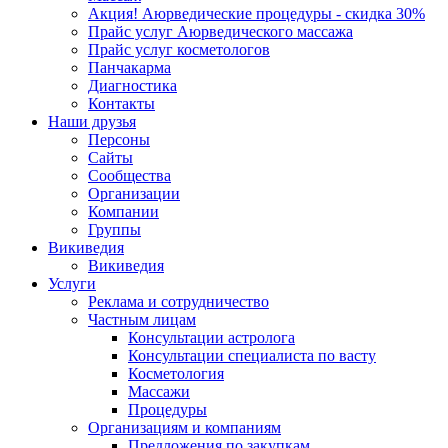
Акция! Аюрведические процедуры - скидка 30%
Прайс услуг Аюрведического массажа
Прайс услуг косметологов
Панчакарма
Диагностика
Контакты
Наши друзья
Персоны
Сайты
Сообщества
Организации
Компании
Группы
Викиведия
Викиведия
Услуги
Реклама и сотрудничество
Частным лицам
Консультации астролога
Консультации специалиста по васту
Косметология
Массажи
Процедуры
Организациям и компаниям
Предложения по закупкам