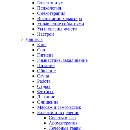
Болезни и ум
Психология
Смехотерапия
Воспитание характера
Управление событиями
Ум и органы чувств
Настрои
Для тела
Баня
Сон
Гигиена
Гимнастика, закаливание
Питание
Общение
Сауна
Работа
Отдых
Фитнесс
Дыхание
Очищение
Массаж и самомассаж
Болезни и исцеление
Советы врача
Ароматерапия
Лечебные травы