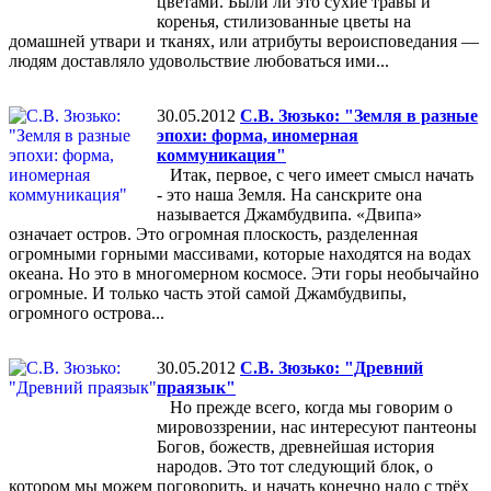
цветами. Были ли это сухие травы и
коренья, стилизованные цветы на
домашней утвари и тканях, или атрибуты вероисповедания —
людям доставляло удовольствие любоваться ими...
30.05.2012
С.В. Зюзько: "Земля в разные
эпохи: форма, иномерная
коммуникация"
Итак, первое, с чего имеет смысл начать
- это наша Земля. На санскрите она
называется Джамбудвипа. «Двипа»
означает остров. Это огромная плоскость, разделенная
огромными горными массивами, которые находятся на водах
океана. Но это в многомерном космосе. Эти горы необычайно
огромные. И только часть этой самой Джамбудвипы,
огромного острова...
30.05.2012
С.В. Зюзько: "Древний
праязык"
Но прежде всего, когда мы говорим о
мировоззрении, нас интересуют пантеоны
Богов, божеств, древнейшая история
народов. Это тот следующий блок, о
котором мы можем поговорить, и начать конечно надо с трёх