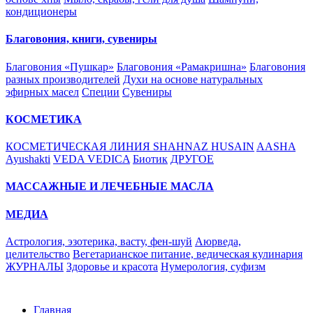
кондиционеры
Благовония, книги, сувениры
Благовония «Пушкар»
Благовония «Рамакришна»
Благовония
разных производителей
Духи на основе натуральных
эфирных масел
Специи
Сувениры
КОСМЕТИКА
КОСМЕТИЧЕСКАЯ ЛИНИЯ SHAHNAZ HUSAIN
AASHA
Ayushakti
VEDA VEDICA
Биотик
ДРУГОЕ
МАССАЖНЫЕ И ЛЕЧЕБНЫЕ МАСЛА
МЕДИА
Астрология, эзотерика, васту, фен-шуй
Аюрведа,
целительство
Вегетарианское питание, ведическая кулинария
ЖУРНАЛЫ
Здоровье и красота
Нумерология, суфизм
Главная