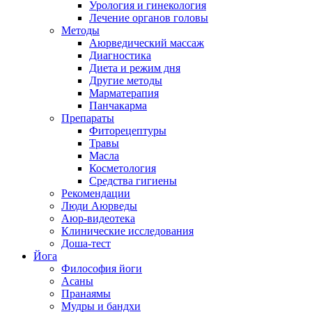
Урология и гинекология
Лечение органов головы
Методы
Аюрведический массаж
Диагностика
Диета и режим дня
Другие методы
Марматерапия
Панчакарма
Препараты
Фиторецептуры
Травы
Масла
Косметология
Средства гигиены
Рекомендации
Люди Аюрведы
Аюр-видеотека
Клинические исследования
Доша-тест
Йога
Философия йоги
Асаны
Пранаямы
Мудры и бандхи