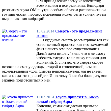
ОМ принадлежит всему человечеству,
всем нациям и все религиям. Благодаря
резонансу звука ОМ внутри особым образом расположенной
группы людей, процесс исцеления может быть усилен путем
выравнивания вибраций.
13.02.2014
Смерть - это продолжение
жизни
В буддизме смерть рассматривается как
естественный процесс, как неотъемлемый
факт нашего земного существования.
Далай-лама пишет: "Зная, что я не смогу
избежать смерти, то не вижу причин для
волнений. Я считаю, что смерть скорее
похожа на смену одежды, старой и изношенной, чем на
окончательный уход. Смерть непредсказуема: мы не знаем,
как и когда это произойдет. И поэтому было бы благоразумно
заранее подготовиться к ней...
11.02.2014
Toyota привезет в Токио
новый гибрид Aqua
Конечно, самая ожидаемая премьера
Тойоты на моторшоу в Токио — купе FT-