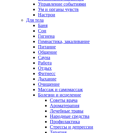
Управление событиями
Ум и органы чувств
Настрои
Для тела
Баня
Сон
Гигиена
Гимнастика, закаливание
Питание
Общение
Сауна
Работа
Отдых
Фитнесс
Дыхание
Очищение
Массаж и самомассаж
Болезни и исцеление
Советы врача
Ароматерапия
Лечебные травы
Народные средства
Профилактика
Стрессы и депрессии
Терапия