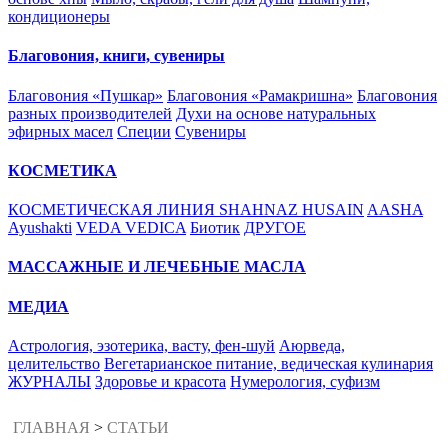
кондиционеры
Благовония, книги, сувениры
Благовония «Пушкар»
Благовония «Рамакришна»
Благовония
разных производителей
Духи на основе натуральных
эфирных масел
Специи
Сувениры
КОСМЕТИКА
КОСМЕТИЧЕСКАЯ ЛИНИЯ SHAHNAZ HUSAIN
AASHA
Ayushakti
VEDA VEDICA
Биотик
ДРУГОЕ
МАССАЖНЫЕ И ЛЕЧЕБНЫЕ МАСЛА
МЕДИА
Астрология, эзотерика, васту, фен-шуй
Аюрведа,
целительство
Вегетарианское питание, ведическая кулинария
ЖУРНАЛЫ
Здоровье и красота
Нумерология, суфизм
ГЛАВНАЯ
>
СТАТЬИ