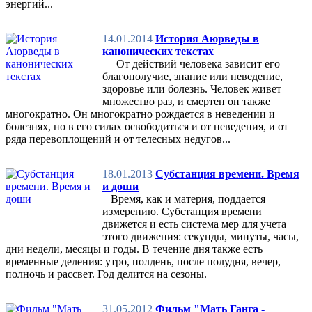
энергий...
14.01.2014
История Аюрведы в
канонических текстах
От действий человека зависит его
благополучие, знание или неведение,
здоровье или болезнь. Человек живет
множество раз, и смертен он также
многократно. Он многократно рождается в неведении и
болезнях, но в его силах освободиться и от неведения, и от
ряда перевоплощений и от телесных недугов...
18.01.2013
Субстанция времени. Время
и доши
Время, как и материя, поддается
измерению. Субстанция времени
движется и есть система мер для учета
этого движения: секунды, минуты, часы,
дни недели, месяцы и годы. В течение дня также есть
временные деления: утро, полдень, после полудня, вечер,
полночь и рассвет. Год делится на сезоны.
31.05.2012
Фильм "Мать Ганга -