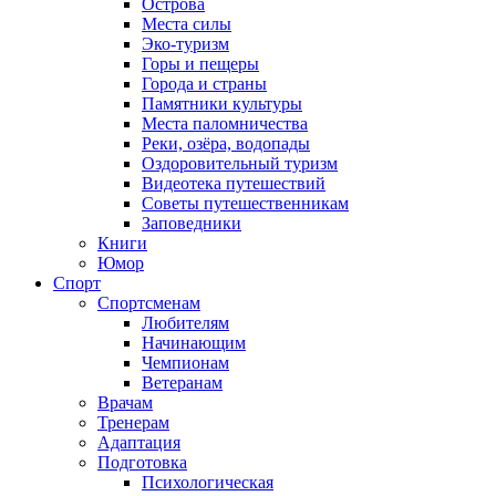
Острова
Места силы
Эко-туризм
Горы и пещеры
Города и страны
Памятники культуры
Места паломничества
Реки, озёра, водопады
Оздоровительный туризм
Видеотека путешествий
Советы путешественникам
Заповедники
Книги
Юмор
Спорт
Спортсменам
Любителям
Начинающим
Чемпионам
Ветеранам
Врачам
Тренерам
Адаптация
Подготовка
Психологическая