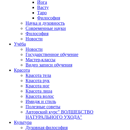
Йога
Васту
Таро
Философия
Наука и духовность
Современные науки
Философия
Новости
Учёба
Новости
Государственное обучение
Мастер-классы
Видео записи обучения
Красота
Красота тела
Красота рук
Красота ног
Красота лица
Красота волос
Имидж и стиль
Полезные советы
Авторский курс" ВОЛШЕБСТВО
НАТУРАЛЬНОГО УХОДА"
Культура
Духовная философия