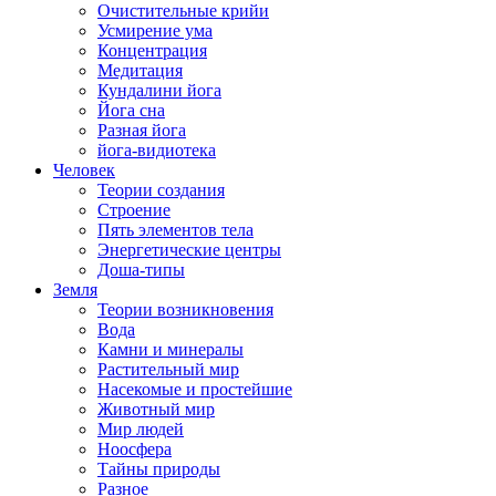
Очистительные крийи
Усмирение ума
Концентрация
Медитация
Кундалини йога
Йога сна
Разная йога
йога-видиотека
Человек
Теории создания
Строение
Пять элементов тела
Энергетические центры
Доша-типы
Земля
Теории возникновения
Вода
Камни и минералы
Растительный мир
Насекомые и простейшие
Животный мир
Мир людей
Ноосфера
Тайны природы
Разное