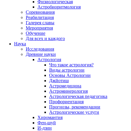
Физиологическая
Астробиоритмология
Соревнования
Реабилитация
Галерея славы
Мероприятия
Обучение
Для всех и каждого
Наука
Исследования
Древние науки
Астрология
Что такое астрология?
Виды астрологии
Основы Астрологии
Джйотиш
Астромедицина
Астроминерология
Астрологическая педагогика
Профориентация
Прогнозы, рекомендации
Астрологические услуги
Хиромантия
Фен-шуй
И-дзин