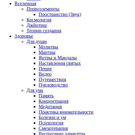
Вселенная
Первоэлементы
Пространство (Звук)
Космология
Джйотиш
Теории создания
Здоровье
Для души
Молитвы
Мантры
Янтры и Мандалы
Наставления святых
Пение
Видео
Путешествия
Пчеловодство
Для ума
Память
Концентрация
Медитация
Практика внимательности
Болезни и ум
Психология
Смехотерапия
Воспитание характера