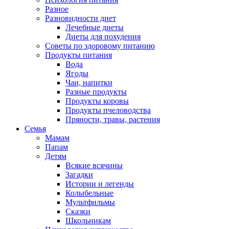
Разное
Разновидности диет
Лечебные диеты
Диеты для похудения
Советы по здоровому питанию
Продукты питания
Вода
Ягоды
Чаи, напитки
Разные продукты
Продукты коровы
Продукты пчеловодства
Пряности, травы, растения
Семья
Мамам
Папам
Детям
Всякие всячины
Загадки
Истории и легенды
Колыбельные
Мультфильмы
Сказки
Школьникам