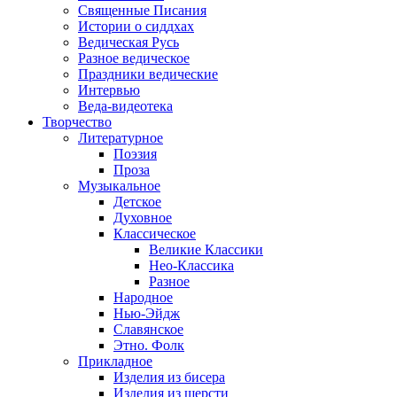
Священные Писания
Истории о сиддхах
Ведическая Русь
Разное ведическое
Праздники ведические
Интервью
Веда-видеотека
Творчество
Литературное
Поэзия
Проза
Музыкальное
Детское
Духовное
Классическое
Великие Классики
Нео-Классика
Разное
Народное
Нью-Эйдж
Славянское
Этно. Фолк
Прикладное
Изделия из бисера
Изделия из шерсти