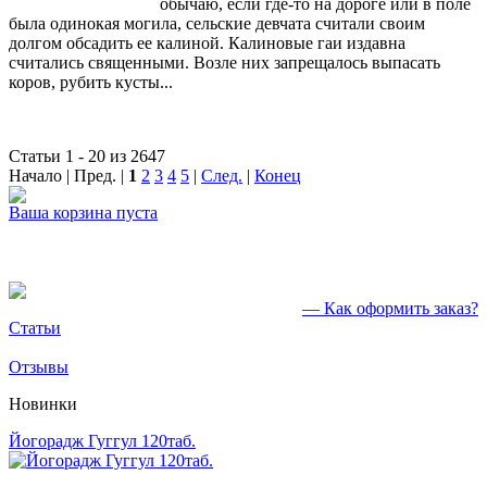
обычаю, если где-то на дороге или в поле
была одинокая могила, сельские девчата считали своим
долгом обсадить ее калиной. Калиновые гаи издавна
считались священными. Возле них запрещалось выпасать
коров, рубить кусты...
Статьи 1 - 20 из 2647
Начало | Пред. |
1
2
3
4
5
|
След.
|
Конец
Ваша корзина пуста
— Как оформить заказ?
Статьи
Отзывы
Новинки
Йогорадж Гуггул 120таб.