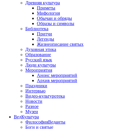
Древняя культура
Приметы
Мифология
Обычаи и обряды
Образы и символы
Библиотека
Притчи
Легенды
Жизнеописание святых
Духовная этика
Образование
Русский язык
Люди культуры
Мероприятия
Анонс мероприятий
Архив мероприятий
Праздники
Интервью
Видео-культуротека
Новости
Разное
Музеи
ВедКультура
ФилософияВеданты
Боги и святые