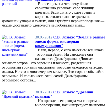
Во все времена человеку было
свойственно украшать свое жилище
цветами. Были ли это сухие травы и
коренья, стилизованные цветы на
домашней утвари и тканях, или атрибуты вероисповедания —
людям доставляло удовольствие любоваться ими...
30.05.2012
С.В. Зюзько: "Земля в разные
эпохи: форма, иномерная
коммуникация"
Итак, первое, с чего имеет смысл начать
- это наша Земля. На санскрите она
называется Джамбудвипа. «Двипа»
означает остров. Это огромная плоскость, разделенная
огромными горными массивами, которые находятся на водах
океана. Но это в многомерном космосе. Эти горы необычайно
огромные. И только часть этой самой Джамбудвипы,
огромного острова...
30.05.2012
С.В. Зюзько: "Древний
праязык"
Но прежде всего, когда мы говорим о
мировоззрении, нас интересуют пантеоны