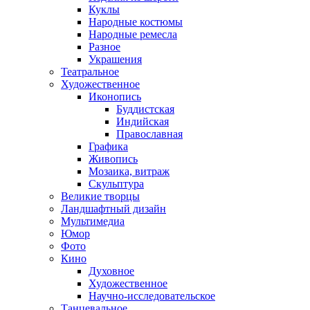
Куклы
Народные костюмы
Народные ремесла
Разное
Украшения
Театральное
Художественное
Иконопись
Буддистская
Индийская
Православная
Графика
Живопись
Мозаика, витраж
Скульптура
Великие творцы
Ландшафтный дизайн
Мультимедиа
Юмор
Фото
Кино
Духовное
Художественное
Научно-исследовательское
Танцевальное