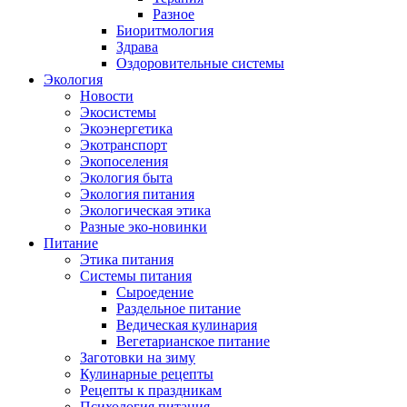
Разное
Биоритмология
Здрава
Оздоровительные системы
Экология
Новости
Экосистемы
Экоэнергетика
Экотранспорт
Экопоселения
Экология быта
Экология питания
Экологическая этика
Разные эко-новинки
Питание
Этика питания
Системы питания
Сыроедение
Раздельное питание
Ведическая кулинария
Вегетарианское питание
Заготовки на зиму
Кулинарные рецепты
Рецепты к праздникам
Психология питания