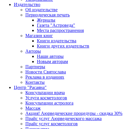
Издательство
Об издательстве
Периодическая печать
Журналы
Газета "Астроведа"
Места распространения
Магазин книг
Книги издательства
Книги других издательств
Авторы
Наши авторы
Новым авторам
Партнеры
Новости Святослава
Реклама в изданиях
Контакты
Центр "Расаяна"
Консультации врача
Услуги косметологов
Консультации астролога
Массаж
Акция! Аюрведические процедуры - скидка 30%
Прайс услуг Аюрведического массажа
Прайс услуг косметологов
Панчакарма