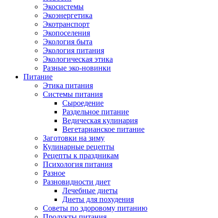
Экосистемы
Экоэнергетика
Экотранспорт
Экопоселения
Экология быта
Экология питания
Экологическая этика
Разные эко-новинки
Питание
Этика питания
Системы питания
Сыроедение
Раздельное питание
Ведическая кулинария
Вегетарианское питание
Заготовки на зиму
Кулинарные рецепты
Рецепты к праздникам
Психология питания
Разное
Разновидности диет
Лечебные диеты
Диеты для похудения
Советы по здоровому питанию
Продукты питания