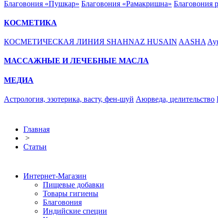
Благовония «Пушкар»
Благовония «Рамакришна»
Благовония 
КОСМЕТИКА
КОСМЕТИЧЕСКАЯ ЛИНИЯ SHAHNAZ HUSAIN
AASHA
Ayu
МАССАЖНЫЕ И ЛЕЧЕБНЫЕ МАСЛА
МЕДИА
Астрология, эзотерика, васту, фен-шуй
Аюрведа, целительство
Главная
>
Статьи
Интернет-Магазин
Пищевые добавки
Товары гигиены
Благовония
Индийские специи