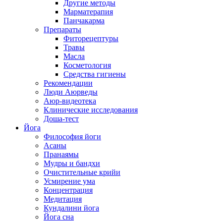
Другие методы
Марматерапия
Панчакарма
Препараты
Фиторецептуры
Травы
Масла
Косметология
Средства гигиены
Рекомендации
Люди Аюрведы
Аюр-видеотека
Клинические исследования
Доша-тест
Йога
Философия йоги
Асаны
Пранаямы
Мудры и бандхи
Очистительные крийи
Усмирение ума
Концентрация
Медитация
Кундалини йога
Йога сна