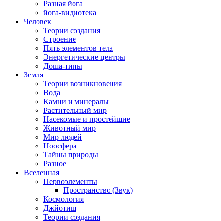
Разная йога
йога-видиотека
Человек
Теории создания
Строение
Пять элементов тела
Энергетические центры
Доша-типы
Земля
Теории возникновения
Вода
Камни и минералы
Растительный мир
Насекомые и простейшие
Животный мир
Мир людей
Ноосфера
Тайны природы
Разное
Вселенная
Первоэлементы
Пространство (Звук)
Космология
Джйотиш
Теории создания