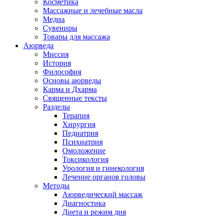
Косметика
Массажные и лечебные масла
Медиа
Сувениры
Товары для массажа
Аюрведа
Миссия
История
Философия
Основы аюрведы
Карма и Дхарма
Священные тексты
Разделы
Терапия
Хирургия
Педиатрия
Психиатрия
Омоложение
Токсикология
Урология и гинекология
Лечение органов головы
Методы
Аюрведический массаж
Диагностика
Диета и режим дня