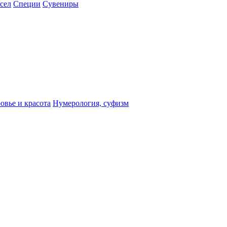
сел
Специи
Сувениры
овье и красота
Нумерология, суфизм