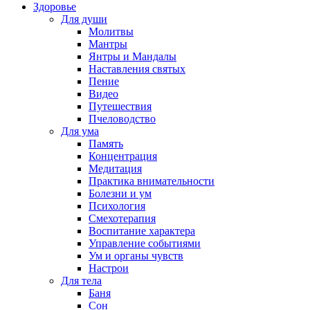
Здоровье
Для души
Молитвы
Мантры
Янтры и Мандалы
Наставления святых
Пение
Видео
Путешествия
Пчеловодство
Для ума
Память
Концентрация
Медитация
Практика внимательности
Болезни и ум
Психология
Смехотерапия
Воспитание характера
Управление событиями
Ум и органы чувств
Настрои
Для тела
Баня
Сон