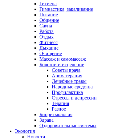
Гигиена
Гимнастика, закаливание
Питание
Общение
Сауна
Работа
Отдых
Фитнесс
Дыхание
Очищение
Массаж и самомассаж
Болезни и исцеление
Советы врача
Ароматерапия
Лечебные травы
Народные средства
Профилактика
Стрессы и депрессии
Терапия
Разное
Биоритмология
Здрава
Оздоровительные системы
Экология
Новости