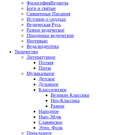
ФилософияВеданты
Боги и святые
Священные Писания
Истории о сиддхах
Ведическая Русь
Разное ведическое
Праздники ведические
Интервью
Веда-видеотека
Творчество
Литературное
Поэзия
Проза
Музыкальное
Детское
Духовное
Классическое
Великие Классики
Нео-Классика
Разное
Народное
Нью-Эйдж
Славянское
Этно. Фолк
Прикладное