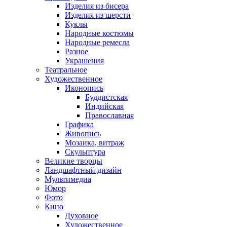
Изделия из бисера
Изделия из шерсти
Куклы
Народные костюмы
Народные ремесла
Разное
Украшения
Театральное
Художественное
Иконопись
Буддистская
Индийская
Православная
Графика
Живопись
Мозаика, витраж
Скульптура
Великие творцы
Ландшафтный дизайн
Мультимедиа
Юмор
Фото
Кино
Духовное
Художественное