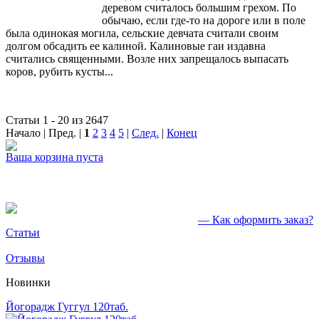
деревом считалось большим грехом. По
обычаю, если где-то на дороге или в поле
была одинокая могила, сельские девчата считали своим
долгом обсадить ее калиной. Калиновые гаи издавна
считались священными. Возле них запрещалось выпасать
коров, рубить кусты...
Статьи 1 - 20 из 2647
Начало | Пред. |
1
2
3
4
5
|
След.
|
Конец
Ваша корзина пуста
— Как оформить заказ?
Статьи
Отзывы
Новинки
Йогорадж Гуггул 120таб.