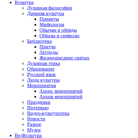
Культура
Духовная философия
Древняя культура
Приметы
Мифология
Обычаи и обряды
Образы и символы
Библиотека
Притчи
Легенды
Жизнеописание святых
Духовная этика
Образование
Русский язык
Люди культуры
Мероприятия
Анонс мероприятий
Архив мероприятий
Праздники
Интервью
Видео-культуротека
Новости
Разное
Музеи
ВедКультура