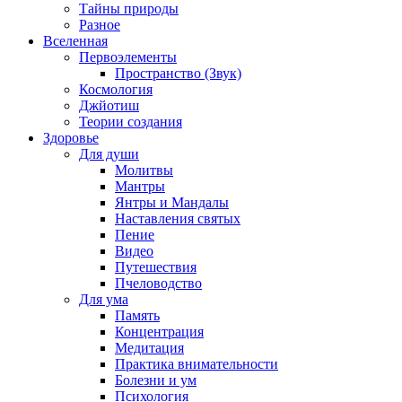
Тайны природы
Разное
Вселенная
Первоэлементы
Пространство (Звук)
Космология
Джйотиш
Теории создания
Здоровье
Для души
Молитвы
Мантры
Янтры и Мандалы
Наставления святых
Пение
Видео
Путешествия
Пчеловодство
Для ума
Память
Концентрация
Медитация
Практика внимательности
Болезни и ум
Психология