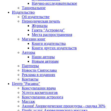
Научно-исследовательское
Танцевальное
Издательство
Об издательстве
Периодическая печать
Журналы
Газета "Астроведа"
Места распространения
Магазин книг
Книги издательства
Книги других издательств
Авторы
Наши авторы
Новым авторам
Партнеры
Новости Святослава
Реклама в изданиях
Контакты
Центр "Расаяна"
Консультации врача
Услуги косметологов
Консультации астролога
Массаж
Акция! Аюрведические процедуры - скидка 30%
Прайс услуг Аюрведического массажа