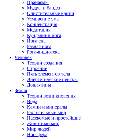
Пранаямы
Мудры и бандхи
Очистительные крийи
Усмирение ума
Концентрация
Медитация
Кундалини йога
Йога сна
Разная йога
йога-видиотека
Человек
Теории создания
Строение
Пять элементов тела
Энергетические центры
Доша-типы
Земля
Теории возникновения
Вода
Камни и минералы
Растительный мир
Насекомые и простейшие
Животный мир
Мир людей
Ноосфера