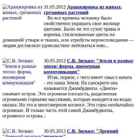
31.05.2012
Аранжировка из живых,
срезанных растений
Во все времена человеку было
свойственно украшать свое жилище
цветами. Были ли это сухие травы и
коренья, стилизованные цветы на
домашней утвари и тканях, или атрибуты вероисповедания —
людям доставляло удовольствие любоваться ими...
30.05.2012
С.В. Зюзько: "Земля в разные
эпохи: форма, иномерная
коммуникация"
Итак, первое, с чего имеет смысл начать
- это наша Земля. На санскрите она
называется Джамбудвипа. «Двипа»
означает остров. Это огромная плоскость, разделенная
огромными горными массивами, которые находятся на водах
океана. Но это в многомерном космосе. Эти горы необычайно
огромные. И только часть этой самой Джамбудвипы,
огромного острова...
30.05.2012
С.В. Зюзько: "Древний
праязык"