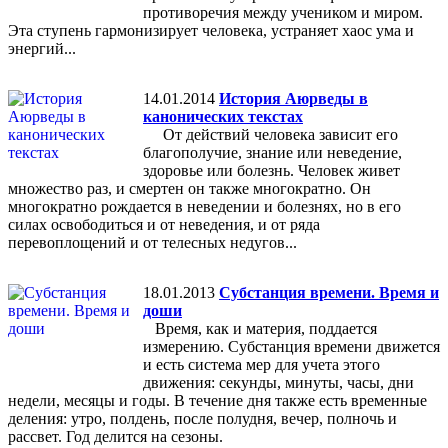
противоречия между учеником и миром.
Эта ступень гармонизирует человека, устраняет хаос ума и
энергий...
14.01.2014
История Аюрведы в
канонических текстах
От действий человека зависит его
благополучие, знание или неведение,
здоровье или болезнь. Человек живет
множество раз, и смертен он также многократно. Он
многократно рождается в неведении и болезнях, но в его
силах освободиться и от неведения, и от ряда
перевоплощений и от телесных недугов...
18.01.2013
Субстанция времени. Время и
доши
Время, как и материя, поддается
измерению. Субстанция времени движется
и есть система мер для учета этого
движения: секунды, минуты, часы, дни
недели, месяцы и годы. В течение дня также есть временные
деления: утро, полдень, после полудня, вечер, полночь и
рассвет. Год делится на сезоны.