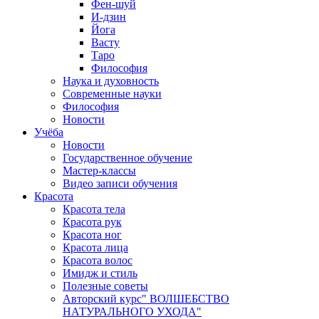
Фен-шуй
И-дзин
Йога
Васту
Таро
Философия
Наука и духовность
Современные науки
Философия
Новости
Учёба
Новости
Государственное обучение
Мастер-классы
Видео записи обучения
Красота
Красота тела
Красота рук
Красота ног
Красота лица
Красота волос
Имидж и стиль
Полезные советы
Авторский курс" ВОЛШЕБСТВО
НАТУРАЛЬНОГО УХОДА"