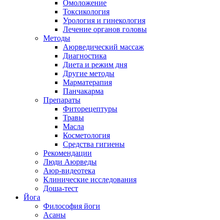
Омоложение
Токсикология
Урология и гинекология
Лечение органов головы
Методы
Аюрведический массаж
Диагностика
Диета и режим дня
Другие методы
Марматерапия
Панчакарма
Препараты
Фиторецептуры
Травы
Масла
Косметология
Средства гигиены
Рекомендации
Люди Аюрведы
Аюр-видеотека
Клинические исследования
Доша-тест
Йога
Философия йоги
Асаны