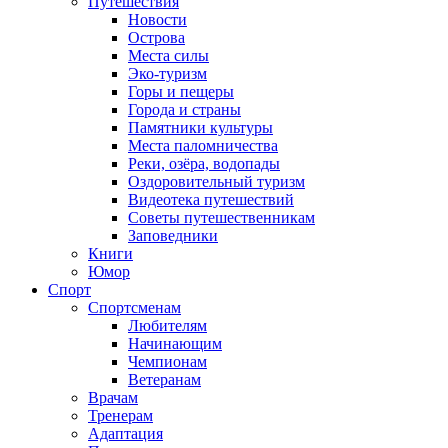
Путешествия
Новости
Острова
Места силы
Эко-туризм
Горы и пещеры
Города и страны
Памятники культуры
Места паломничества
Реки, озёра, водопады
Оздоровительный туризм
Видеотека путешествий
Советы путешественникам
Заповедники
Книги
Юмор
Спорт
Спортсменам
Любителям
Начинающим
Чемпионам
Ветеранам
Врачам
Тренерам
Адаптация