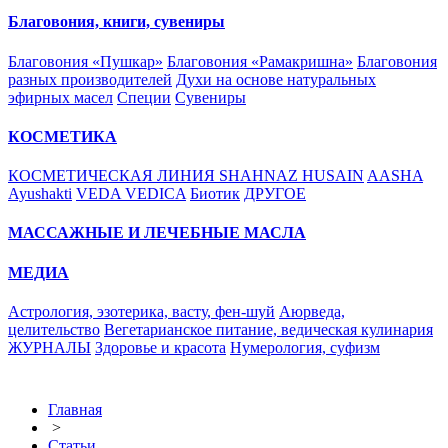
Благовония, книги, сувениры
Благовония «Пушкар»
Благовония «Рамакришна»
Благовония
разных производителей
Духи на основе натуральных
эфирных масел
Специи
Сувениры
КОСМЕТИКА
КОСМЕТИЧЕСКАЯ ЛИНИЯ SHAHNAZ HUSAIN
AASHA
Ayushakti
VEDA VEDICA
Биотик
ДРУГОЕ
МАССАЖНЫЕ И ЛЕЧЕБНЫЕ МАСЛА
МЕДИА
Астрология, эзотерика, васту, фен-шуй
Аюрведа,
целительство
Вегетарианское питание, ведическая кулинария
ЖУРНАЛЫ
Здоровье и красота
Нумерология, суфизм
Главная
>
Статьи