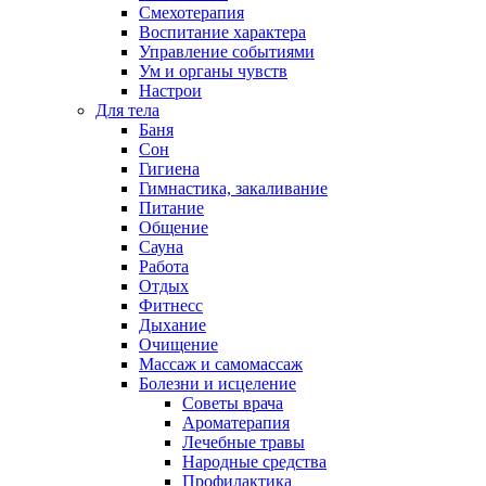
Смехотерапия
Воспитание характера
Управление событиями
Ум и органы чувств
Настрои
Для тела
Баня
Сон
Гигиена
Гимнастика, закаливание
Питание
Общение
Сауна
Работа
Отдых
Фитнесс
Дыхание
Очищение
Массаж и самомассаж
Болезни и исцеление
Советы врача
Ароматерапия
Лечебные травы
Народные средства
Профилактика