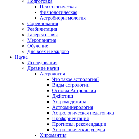
Подготовка
Психологическая
Физиологическая
Астробиоритмология
Соревнования
Реабилитация
Галерея славы
Мероприятия
Обучение
Для всех и каждого
Наука
Исследования
Древние науки
Астрология
Что такое астрология?
Виды астрологии
Основы Астрологии
Джйотиш
Астромедицина
Астроминерология
Астрологическая педагогика
Профориентация
Прогнозы, рекомендации
Астрологические услуги
Хиромантия