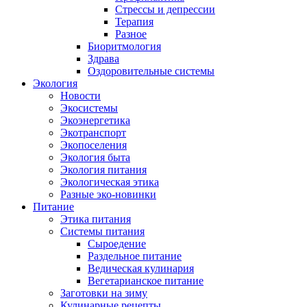
Стрессы и депрессии
Терапия
Разное
Биоритмология
Здрава
Оздоровительные системы
Экология
Новости
Экосистемы
Экоэнергетика
Экотранспорт
Экопоселения
Экология быта
Экология питания
Экологическая этика
Разные эко-новинки
Питание
Этика питания
Системы питания
Сыроедение
Раздельное питание
Ведическая кулинария
Вегетарианское питание
Заготовки на зиму
Кулинарные рецепты