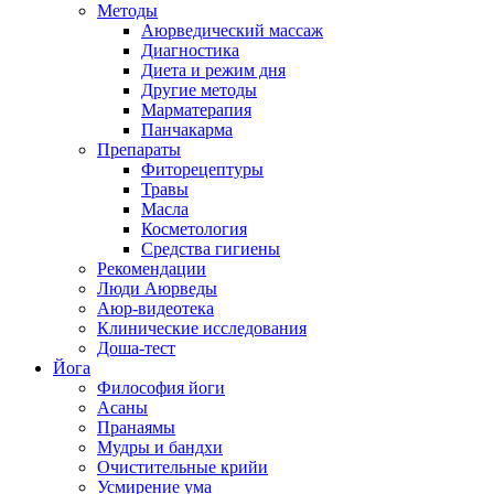
Методы
Аюрведический массаж
Диагностика
Диета и режим дня
Другие методы
Марматерапия
Панчакарма
Препараты
Фиторецептуры
Травы
Масла
Косметология
Средства гигиены
Рекомендации
Люди Аюрведы
Аюр-видеотека
Клинические исследования
Доша-тест
Йога
Философия йоги
Асаны
Пранаямы
Мудры и бандхи
Очистительные крийи
Усмирение ума