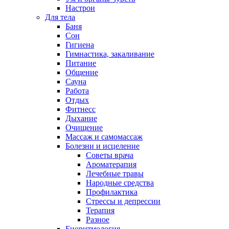
Настрои
Для тела
Баня
Сон
Гигиена
Гимнастика, закаливание
Питание
Общение
Сауна
Работа
Отдых
Фитнесс
Дыхание
Очищение
Массаж и самомассаж
Болезни и исцеление
Советы врача
Ароматерапия
Лечебные травы
Народные средства
Профилактика
Стрессы и депрессии
Терапия
Разное
Биоритмология