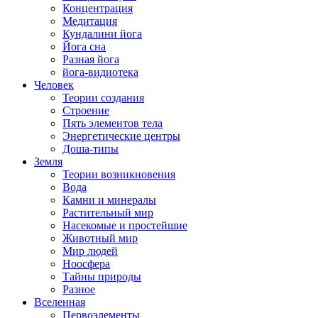
Концентрация
Медитация
Кундалини йога
Йога сна
Разная йога
йога-видиотека
Человек
Теории создания
Строение
Пять элементов тела
Энергетические центры
Доша-типы
Земля
Теории возникновения
Вода
Камни и минералы
Растительный мир
Насекомые и простейшие
Животный мир
Мир людей
Ноосфера
Тайны природы
Разное
Вселенная
Первоэлементы