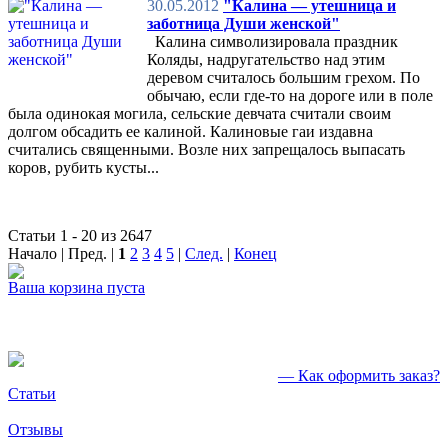
30.05.2012
"Калина — утешница и
заботница Души женской"
Калина символизировала праздник
Коляды, надругательство над этим
деревом считалось большим грехом. По
обычаю, если где-то на дороге или в поле
была одинокая могила, сельские девчата считали своим
долгом обсадить ее калиной. Калиновые гаи издавна
считались священными. Возле них запрещалось выпасать
коров, рубить кусты...
Статьи 1 - 20 из 2647
Начало | Пред. |
1
2
3
4
5
|
След.
|
Конец
Ваша корзина пуста
— Как оформить заказ?
Статьи
Отзывы