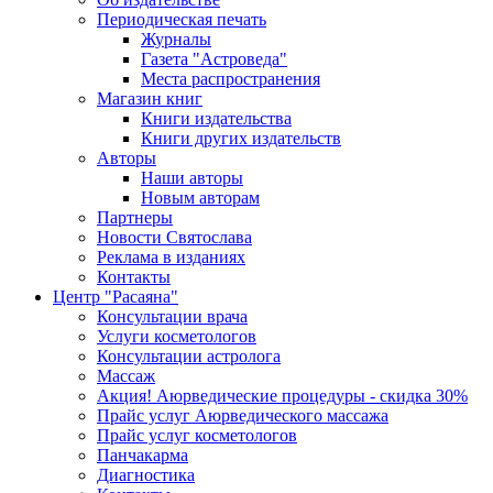
Периодическая печать
Журналы
Газета "Астроведа"
Места распространения
Магазин книг
Книги издательства
Книги других издательств
Авторы
Наши авторы
Новым авторам
Партнеры
Новости Святослава
Реклама в изданиях
Контакты
Центр "Расаяна"
Консультации врача
Услуги косметологов
Консультации астролога
Массаж
Акция! Аюрведические процедуры - скидка 30%
Прайс услуг Аюрведического массажа
Прайс услуг косметологов
Панчакарма
Диагностика