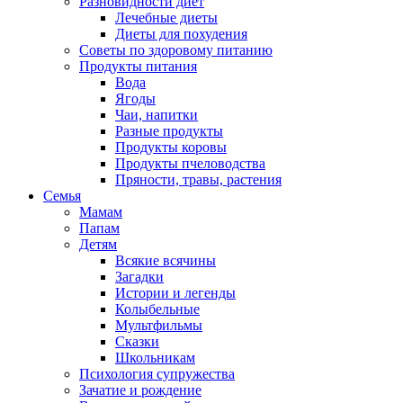
Разновидности диет
Лечебные диеты
Диеты для похудения
Советы по здоровому питанию
Продукты питания
Вода
Ягоды
Чаи, напитки
Разные продукты
Продукты коровы
Продукты пчеловодства
Пряности, травы, растения
Семья
Мамам
Папам
Детям
Всякие всячины
Загадки
Истории и легенды
Колыбельные
Мультфильмы
Сказки
Школьникам
Психология супружества
Зачатие и рождение