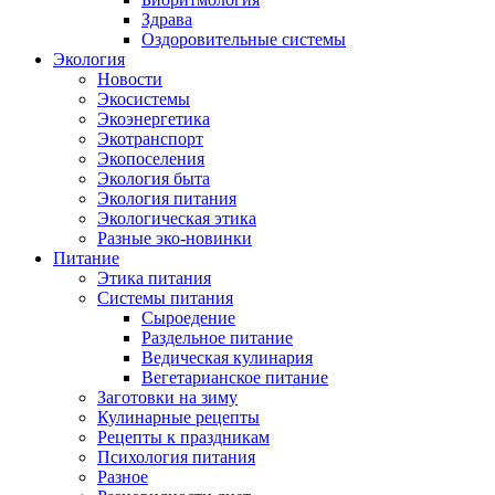
Здрава
Оздоровительные системы
Экология
Новости
Экосистемы
Экоэнергетика
Экотранспорт
Экопоселения
Экология быта
Экология питания
Экологическая этика
Разные эко-новинки
Питание
Этика питания
Системы питания
Сыроедение
Раздельное питание
Ведическая кулинария
Вегетарианское питание
Заготовки на зиму
Кулинарные рецепты
Рецепты к праздникам
Психология питания
Разное