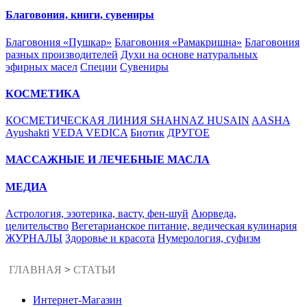
Благовония, книги, сувениры
Благовония «Пушкар»
Благовония «Рамакришна»
Благовония
разных производителей
Духи на основе натуральных
эфирных масел
Специи
Сувениры
КОСМЕТИКА
КОСМЕТИЧЕСКАЯ ЛИНИЯ SHAHNAZ HUSAIN
AASHA
Ayushakti
VEDA VEDICA
Биотик
ДРУГОЕ
МАССАЖНЫЕ И ЛЕЧЕБНЫЕ МАСЛА
МЕДИА
Астрология, эзотерика, васту, фен-шуй
Аюрведа,
целительство
Вегетарианское питание, ведическая кулинария
ЖУРНАЛЫ
Здоровье и красота
Нумерология, суфизм
ГЛАВНАЯ
>
СТАТЬИ
Интернет-Магазин