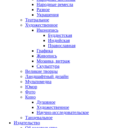
Народные ремесла
Разное
Украшения
Театральное
Художественное
Иконопись
Буддистская
Индийская
Православная
Графика
Живопись
Мозаика, витраж
Скульптура
Великие творцы
Ландшафтный дизайн
Мультимедиа
Юмор
Фото
Кино
Духовное
Художественное
Научно-исследовательское
Танцевальное
Издательство
Об издательстве