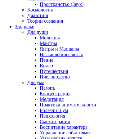
Пространство (Звук)
Космология
Джйотиш
Теории создания
Здоровье
Для души
Молитвы
Мантры
Янтры и Мандалы
Наставления святых
Пение
Видео
Путешествия
Пчеловодство
Для ума
Память
Концентрация
Медитация
Практика внимательности
Болезни и ум
Психология
Смехотерапия
Воспитание характера
Управление событиями
Ум и органы чувств