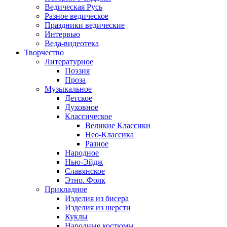
Ведическая Русь
Разное ведическое
Праздники ведические
Интервью
Веда-видеотека
Творчество
Литературное
Поэзия
Проза
Музыкальное
Детское
Духовное
Классическое
Великие Классики
Нео-Классика
Разное
Народное
Нью-Эйдж
Славянское
Этно. Фолк
Прикладное
Изделия из бисера
Изделия из шерсти
Куклы
Народные костюмы