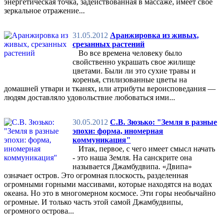
энергетическая точка, задействованная в массаже, имеет своё
зеркальное отражение...
31.05.2012
Аранжировка из живых,
срезанных растений
Во все времена человеку было
свойственно украшать свое жилище
цветами. Были ли это сухие травы и
коренья, стилизованные цветы на
домашней утвари и тканях, или атрибуты вероисповедания —
людям доставляло удовольствие любоваться ими...
30.05.2012
С.В. Зюзько: "Земля в разные
эпохи: форма, иномерная
коммуникация"
Итак, первое, с чего имеет смысл начать
- это наша Земля. На санскрите она
называется Джамбудвипа. «Двипа»
означает остров. Это огромная плоскость, разделенная
огромными горными массивами, которые находятся на водах
океана. Но это в многомерном космосе. Эти горы необычайно
огромные. И только часть этой самой Джамбудвипы,
огромного острова...