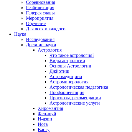
Соревнования
Реабилитация
Галерея славы
Мероприятия
Обучение
Для всех и каждого
Наука
Исследования
Древние науки
Астрология
Что такое астрология?
Виды астрологии
Основы Астрологии
Джйотиш
Астромедицина
Астроминерология
Астрологическая педагогика
Профориентация
Прогнозы, рекомендации
Астрологические услуги
Хиромантия
Фен-шуй
И-дзин
Йога
Васту