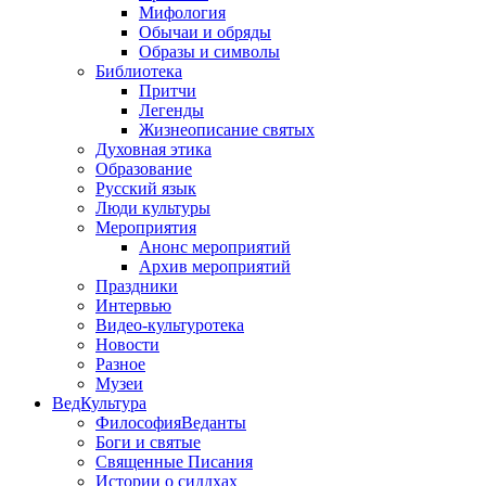
Мифология
Обычаи и обряды
Образы и символы
Библиотека
Притчи
Легенды
Жизнеописание святых
Духовная этика
Образование
Русский язык
Люди культуры
Мероприятия
Анонс мероприятий
Архив мероприятий
Праздники
Интервью
Видео-культуротека
Новости
Разное
Музеи
ВедКультура
ФилософияВеданты
Боги и святые
Священные Писания
Истории о сиддхах