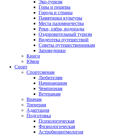
Эко-туризм
Горы и пещеры
Города и страны
Памятники культуры
Места паломничества
Реки, озёра, водопады
Оздоровительный туризм
Видеотека путешествий
Советы путешественникам
Заповедники
Книги
Юмор
Спорт
Спортсменам
Любителям
Начинающим
Чемпионам
Ветеранам
Врачам
Тренерам
Адаптация
Подготовка
Психологическая
Физиологическая
Астробиоритмология