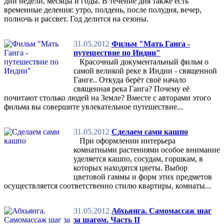
дни недели, месяцы и годы. В течение дня также есть
временные деления: утро, полдень, после полудня, вечер,
полночь и рассвет. Год делится на сезоны.
31.05.2012
Фильм "Мать Ганга -
путешествие по Индии"
Красочный документальный фильм о
самой великой реке в Индии - священной
Ганге.. Откуда берёт своё начало
священная река Ганга? Почему её
почитают столько людей на Земле? Вместе с авторами этого
фильма вы совершите увлекательное путешествие...
31.05.2012
Сделаем сами кашпо
При оформлении интерьера
комнатными растениями особое внимание
уделяется кашпо, сосудам, горшкам, в
которых находятся цветы. Выбор
цветовой гаммы и форм этих предметов
осуществляется соответственно стилю квартиры, комнаты...
31.05.2012
Абхьянга. Самомассаж шаг
за шагом. Часть II