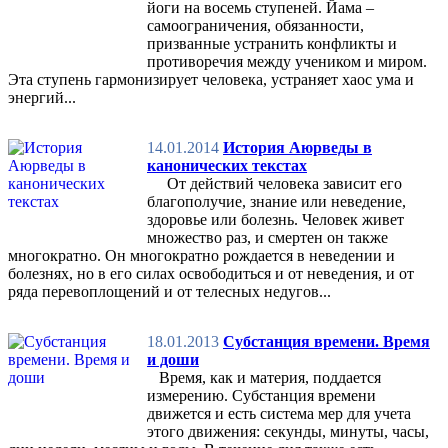
йоги на восемь ступеней. Йама –
самоограничения, обязанности,
призванные устранить конфликты и
противоречия между учеником и миром.
Эта ступень гармонизирует человека, устраняет хаос ума и
энергий...
14.01.2014
История Аюрведы в
канонических текстах
От действий человека зависит его
благополучие, знание или неведение,
здоровье или болезнь. Человек живет
множество раз, и смертен он также
многократно. Он многократно рождается в неведении и
болезнях, но в его силах освободиться и от неведения, и от
ряда перевоплощений и от телесных недугов...
18.01.2013
Субстанция времени. Время
и доши
Время, как и материя, поддается
измерению. Субстанция времени
движется и есть система мер для учета
этого движения: секунды, минуты, часы,