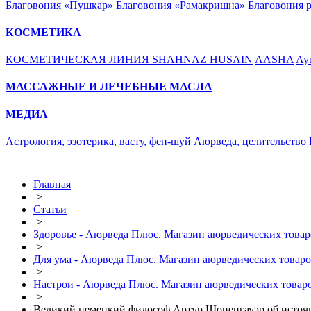
Благовония «Пушкар»
Благовония «Рамакришна»
Благовония 
КОСМЕТИКА
КОСМЕТИЧЕСКАЯ ЛИНИЯ SHAHNAZ HUSAIN
AASHA
Ayu
МАССАЖНЫЕ И ЛЕЧЕБНЫЕ МАСЛА
МЕДИА
Астрология, эзотерика, васту, фен-шуй
Аюрведа, целительство
Главная
>
Статьи
>
Здоровье - Аюрведа Плюс. Магазин аюрведических товар
>
Для ума - Аюрведа Плюс. Магазин аюрведических товаро
>
Настрои - Аюрведа Плюс. Магазин аюрведических товаро
>
Великий немецкий философ Артур Шопенгауэр об источн