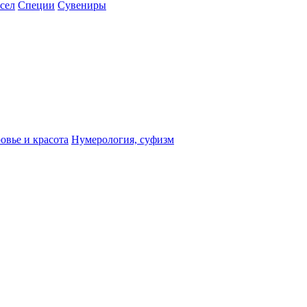
сел
Специи
Сувениры
овье и красота
Нумерология, суфизм