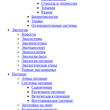
Стрессы и депрессии
Терапия
Разное
Биоритмология
Здрава
Оздоровительные системы
Экология
Новости
Экосистемы
Экоэнергетика
Экотранспорт
Экопоселения
Экология быта
Экология питания
Экологическая этика
Разные эко-новинки
Питание
Этика питания
Системы питания
Сыроедение
Раздельное питание
Ведическая кулинария
Вегетарианское питание
Заготовки на зиму
Кулинарные рецепты