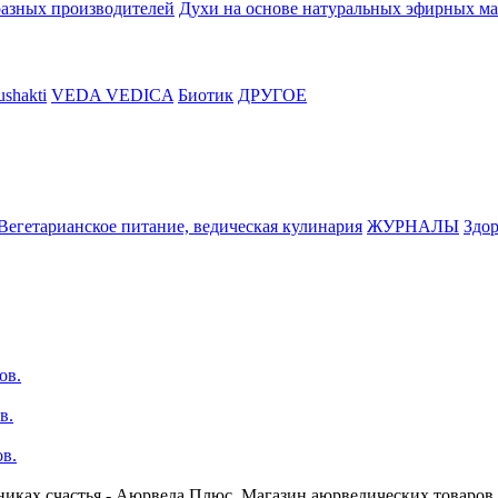
разных производителей
Духи на основе натуральных эфирных ма
shakti
VEDA VEDICA
Биотик
ДРУГОЕ
Вегетарианское питание, ведическая кулинария
ЖУРНАЛЫ
Здор
ов.
в.
в.
иках счастья - Аюрведа Плюс. Магазин аюрведических товаров.