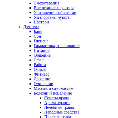
Смехотерапия
Воспитание характера
Управление событиями
Ум и органы чувств
Настрои
Для тела
Баня
Сон
Гигиена
Гимнастика, закаливание
Питание
Общение
Сауна
Работа
Отдых
Фитнесс
Дыхание
Очищение
Массаж и самомассаж
Болезни и исцеление
Советы врача
Ароматерапия
Лечебные травы
Народные средства
Профилактика