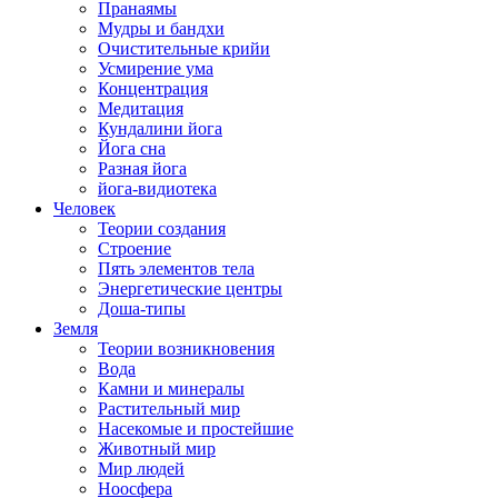
Пранаямы
Мудры и бандхи
Очистительные крийи
Усмирение ума
Концентрация
Медитация
Кундалини йога
Йога сна
Разная йога
йога-видиотека
Человек
Теории создания
Строение
Пять элементов тела
Энергетические центры
Доша-типы
Земля
Теории возникновения
Вода
Камни и минералы
Растительный мир
Насекомые и простейшие
Животный мир
Мир людей
Ноосфера