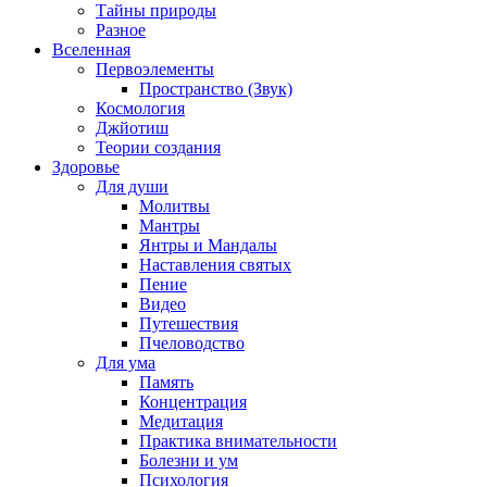
Тайны природы
Разное
Вселенная
Первоэлементы
Пространство (Звук)
Космология
Джйотиш
Теории создания
Здоровье
Для души
Молитвы
Мантры
Янтры и Мандалы
Наставления святых
Пение
Видео
Путешествия
Пчеловодство
Для ума
Память
Концентрация
Медитация
Практика внимательности
Болезни и ум
Психология