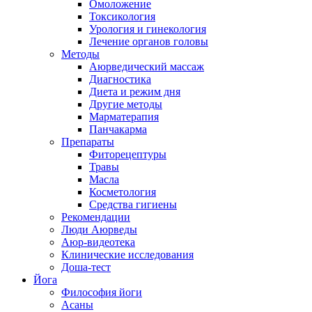
Омоложение
Токсикология
Урология и гинекология
Лечение органов головы
Методы
Аюрведический массаж
Диагностика
Диета и режим дня
Другие методы
Марматерапия
Панчакарма
Препараты
Фиторецептуры
Травы
Масла
Косметология
Средства гигиены
Рекомендации
Люди Аюрведы
Аюр-видеотека
Клинические исследования
Доша-тест
Йога
Философия йоги
Асаны