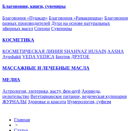
Благовония, книги, сувениры
Благовония «Пушкар»
Благовония «Рамакришна»
Благовония
разных производителей
Духи на основе натуральных
эфирных масел
Специи
Сувениры
КОСМЕТИКА
КОСМЕТИЧЕСКАЯ ЛИНИЯ SHAHNAZ HUSAIN
AASHA
Ayushakti
VEDA VEDICA
Биотик
ДРУГОЕ
МАССАЖНЫЕ И ЛЕЧЕБНЫЕ МАСЛА
МЕДИА
Астрология, эзотерика, васту, фен-шуй
Аюрведа,
целительство
Вегетарианское питание, ведическая кулинария
ЖУРНАЛЫ
Здоровье и красота
Нумерология, суфизм
Главная
>
Статьи