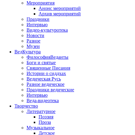
Мероприятия
Анонс мероприятий
Архив мероприятий
Праздники
Интервью
Видео-культуротека
Новости
Разное
Музеи
ВедКультура
ФилософияВеданты
Боги и святые
Священные Писания
Истории о сиддхах
Ведическая Русь
Разное ведическое
Праздники ведические
Интервью
Веда-видеотека
Творчество
Литературное
Поэзия
Проза
Музыкальное
Детское