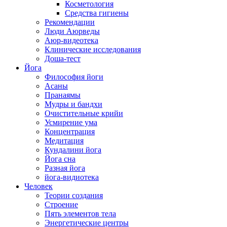
Косметология
Средства гигиены
Рекомендации
Люди Аюрведы
Аюр-видеотека
Клинические исследования
Доша-тест
Йога
Философия йоги
Асаны
Пранаямы
Мудры и бандхи
Очистительные крийи
Усмирение ума
Концентрация
Медитация
Кундалини йога
Йога сна
Разная йога
йога-видиотека
Человек
Теории создания
Строение
Пять элементов тела
Энергетические центры