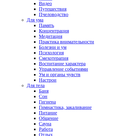
Видео
Путешествия
Пчеловодство
Для ума
Память
Концентрация
Медитация
Практика внимательности
Болезни и ум
Психология
Смехотерапия
Воспитание характера
Управление событиями
Ум и органы чувств
Настрои
Для тела
Баня
Сон
Гигиена
Гимнастика, закаливание
Питание
Общение
Сауна
Работа
Отдых