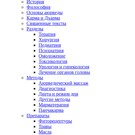
История
Философия
Основы аюрведы
Карма и Дхарма
Священные тексты
Разделы
Терапия
Хирургия
Педиатрия
Психиатрия
Омоложение
Токсикология
Урология и гинекология
Лечение органов головы
Методы
Аюрведический массаж
Диагностика
Диета и режим дня
Другие методы
Марматерапия
Панчакарма
Препараты
Фиторецептуры
Травы
Масла