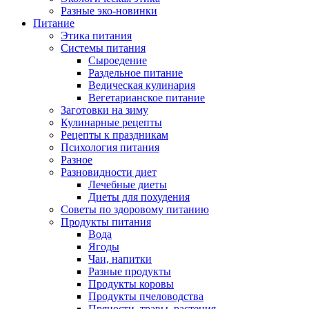
Разные эко-новинки
Питание
Этика питания
Системы питания
Сыроедение
Раздельное питание
Ведическая кулинария
Вегетарианское питание
Заготовки на зиму
Кулинарные рецепты
Рецепты к праздникам
Психология питания
Разное
Разновидности диет
Лечебные диеты
Диеты для похудения
Советы по здоровому питанию
Продукты питания
Вода
Ягоды
Чаи, напитки
Разные продукты
Продукты коровы
Продукты пчеловодства
Пряности, травы, растения