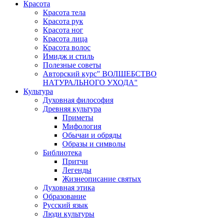
Красота
Красота тела
Красота рук
Красота ног
Красота лица
Красота волос
Имидж и стиль
Полезные советы
Авторский курс" ВОЛШЕБСТВО
НАТУРАЛЬНОГО УХОДА"
Культура
Духовная философия
Древняя культура
Приметы
Мифология
Обычаи и обряды
Образы и символы
Библиотека
Притчи
Легенды
Жизнеописание святых
Духовная этика
Образование
Русский язык
Люди культуры