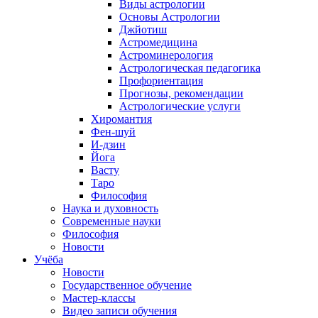
Виды астрологии
Основы Астрологии
Джйотиш
Астромедицина
Астроминерология
Астрологическая педагогика
Профориентация
Прогнозы, рекомендации
Астрологические услуги
Хиромантия
Фен-шуй
И-дзин
Йога
Васту
Таро
Философия
Наука и духовность
Современные науки
Философия
Новости
Учёба
Новости
Государственное обучение
Мастер-классы
Видео записи обучения