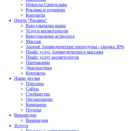
Новости Святослава
Реклама в изданиях
Контакты
Центр "Расаяна"
Консультации врача
Услуги косметологов
Консультации астролога
Массаж
Акция! Аюрведические процедуры - скидка 30%
Прайс услуг Аюрведического массажа
Прайс услуг косметологов
Панчакарма
Диагностика
Контакты
Наши друзья
Персоны
Сайты
Сообщества
Организации
Компании
Группы
Викиведия
Викиведия
Услуги
Реклама и сотрудничество