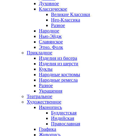
Духовное
Классическое
Великие Классики
Нео-Классика
Разное
Народное
Нью-Эйдж
Славянское
Этно. Фолк
Прикладное
Изделия из бисера
Изделия из шерсти
Куклы
Народные костюмы
Народные ремесла
Разное
Украшения
Театральное
Художественное
Иконопись
Буддистская
Индийская
Православная
Графика
Живопись