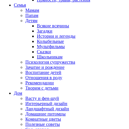
Семья
Мамам
Папам
Детям
Всякие всячины
Загадки
Истории и легенды
Колыбельные
Мультфильмы
Сказки
Школьникам
Психология супружества
Зачатие и рождение
Воспитание детей
Отношения в роду
Рекомендации
Творим с детьми
Дом
Васту и фен-шуй
Интерьерный дизайн
Ландшафтный дизайн
Домашние питомцы
Комнатные цветы
Полезные советы