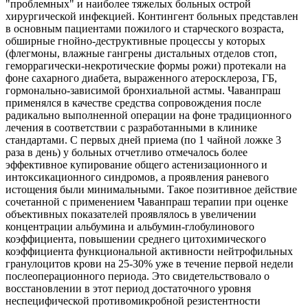
"проблемных" и наиболее тяжелых больных острой
хирургической инфекцией. Контингент больных представлен
в основным пациентами пожилого и старческого возраста,
обширные гнойно-деструктивные процессы у которых
(флегмоны, влажные гангрены дистальных отделов стоп,
геморрагически-некротические формы рожи) протекали на
фоне сахарного диабета, выраженного атеросклероза, ГБ,
гормонально-зависимой бронхиальной астмы. Чаванпраш
применялся в качестве средства сопровождения после
радикально выполненной операции на фоне традиционного
лечения в соответствии с разработанными в клинике
стандартами. С первых дней приема (по 1 чайной ложке 3
раза в день) у больных отчетливо отмечалось более
эффективное купирование общего астенизационного и
интоксикационного синдромов, а проявления раневого
истощения были минимальными. Такое позитивное действие
сочетанной с применением Чаванпраш терапии при оценке
объективных показателей проявлялось в увеличении
концентрации альбумина и альбумин-глобулинового
коэффициента, повышении среднего цитохимического
коэффициента функциональной активности нейтрофильных
гранулоцитов крови на 25-30% уже в течение первой недели
послеоперационного периода. Это свидетельствовало о
восстановлении в этот период достаточного уровня
неспецифической противомикробной резистентности