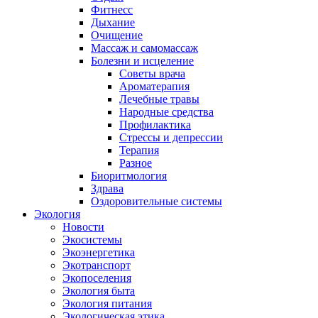
Фитнесс
Дыхание
Очищение
Массаж и самомассаж
Болезни и исцеление
Советы врача
Ароматерапия
Лечебные травы
Народные средства
Профилактика
Стрессы и депрессии
Терапия
Разное
Биоритмология
Здрава
Оздоровительные системы
Экология
Новости
Экосистемы
Экоэнергетика
Экотранспорт
Экопоселения
Экология быта
Экология питания
Экологическая этика