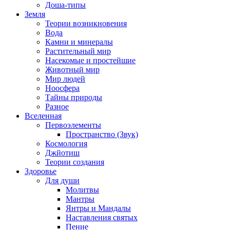
Доша-типы
Земля
Теории возникновения
Вода
Камни и минералы
Растительный мир
Насекомые и простейшие
Животный мир
Мир людей
Ноосфера
Тайны природы
Разное
Вселенная
Первоэлементы
Пространство (Звук)
Космология
Джйотиш
Теории создания
Здоровье
Для души
Молитвы
Мантры
Янтры и Мандалы
Наставления святых
Пение