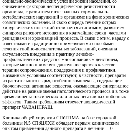
социально-экономических условий жизни населения, со
снижением факторов неспецифической резистентности
организма, с развитием интегральных гормонально-
метаболических нарушений в организме на фоне хронических
соматических болезней. В свою очередь течение острых
хирургических инфекций отличается атипизмом, развитием
синдрома раневого истощения в кратчайшие сроки, частыми
рецидивами и хронизацией процесса. В связи с этим, наряду с
известными и традиционно применяемыми способами
лечения гнойно-воспалительных заболеваний, очевидна
актуальность внедрения в практику лечебно-
профилактических средств с многоплановым действием,
которые можно применять длительное время в качестве
терапии сопровождения, поддержания и профилактики.
Названным условиям соответствуют, в частности, препараты
из растительного сырья, особенно комплексы, содержащие
биологически активные вещества, оказывающие синергидное
действие на разные звенья патологического процесса и в тоже
время лишены токсических или иных негативных побочных
эффектов. Таким требованиям отвечает аюрведический
препарат ЧАВАНПРАШ.
Клиника общей хирургии СПбГПМА на базе городской
больницы №5 СПбЦЛХИ обладает первым клиническим
опытом применения данного препарата в лечении 110