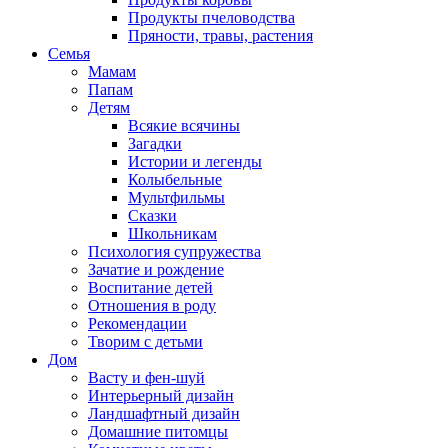
Продукты пчеловодства
Пряности, травы, растения
Семья
Мамам
Папам
Детям
Всякие всячины
Загадки
Истории и легенды
Колыбельные
Мультфильмы
Сказки
Школьникам
Психология супружества
Зачатие и рождение
Воспитание детей
Отношения в роду
Рекомендации
Творим с детьми
Дом
Васту и фен-шуй
Интерьерный дизайн
Ландшафтный дизайн
Домашние питомцы