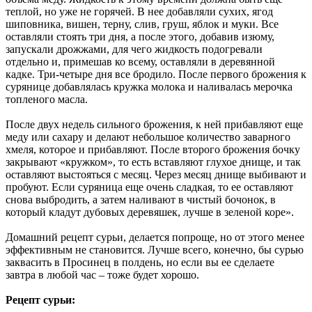
теплой, но уже не горячей. В нее добавляли сухих, ягод
шиповника, вишен, терну, слив, груш, яблок и муки. Все
оставляли стоять три дня, а после этого, добавив изюму,
запускали дрожжами, для чего жидкость подогревали
отдельно и, примешав ко всему, оставляли в деревянной
кадке. Три-четыре дня все бродило. После первого брожения к
сурянице добавлялась кружка молока и наливалась мерочка
топленого масла.
После двух недель сильного брожения, к ней прибавляют еще
меду или сахару и делают небольшое количество заварного
хмеля, которое и прибавляют. После второго брожения бочку
закрывают «кружком», то есть вставляют глухое днище, и так
оставляют выстояться с месяц. Через месяц днище выбивают и
пробуют. Если суряница еще очень сладкая, то ее оставляют
снова выбродить, а затем наливают в чистый бочонок, в
который кладут дубовых деревяшек, лучше в зеленой коре».
Домашний рецепт сурьи, делается попроще, но от этого менее
эффективным не становится. Лучше всего, конечно, бы сурью
заквасить в Просинец в полдень, но если вы ее сделаете
завтра в любой час – тоже будет хорошо.
Рецепт сурьи: