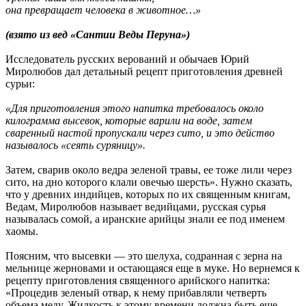
она превращает человека в животное…»
(взято из вед «Сантии Веды Перуна»)
Исследователь русских верований и обычаев Юрий
Миролюбов дал детальный рецепт приготовления древней
сурьи:
«Для приготовления этого напитка требовалось около
килограмма высевок, которые варили на воде, затем
сваренный настой пропускали через сито, и это действо
называлось «сеять суряницу».
Затем, сварив около ведра зеленой травы, ее тоже лили через
сито, на дно которого клали овечью шерсть». Нужно сказать,
что у древних индийцев, которых по их священным книгам,
Ведам, Миролюбов называет ведийцами, русская сурья
называлась сомой, а иранские арийцы знали ее под именем
хаомы.
Поясним, что высевки — это шелуха, содранная с зерна на
мельнице жерновами и остающаяся еще в муке. Но вернемся к
рецепту приготовления священного арийского напитка:
«Процедив зеленый отвар, к нему прибавляли четверть
объема меду. Жидкость к этому времени должна быть еще