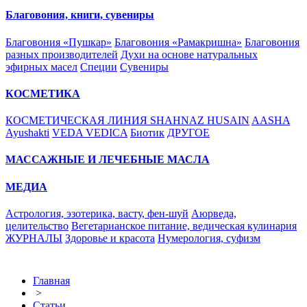
Благовония, книги, сувениры
Благовония «Пушкар»
Благовония «Рамакришна»
Благовония
разных производителей
Духи на основе натуральных
эфирных масел
Специи
Сувениры
КОСМЕТИКА
КОСМЕТИЧЕСКАЯ ЛИНИЯ SHAHNAZ HUSAIN
AASHA
Ayushakti
VEDA VEDICA
Биотик
ДРУГОЕ
МАССАЖНЫЕ И ЛЕЧЕБНЫЕ МАСЛА
МЕДИА
Астрология, эзотерика, васту, фен-шуй
Аюрведа,
целительство
Вегетарианское питание, ведическая кулинария
ЖУРНАЛЫ
Здоровье и красота
Нумерология, суфизм
Главная
>
Статьи