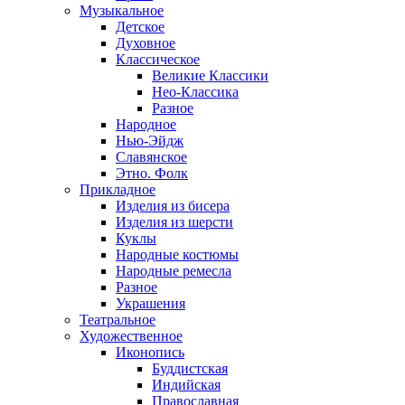
Музыкальное
Детское
Духовное
Классическое
Великие Классики
Нео-Классика
Разное
Народное
Нью-Эйдж
Славянское
Этно. Фолк
Прикладное
Изделия из бисера
Изделия из шерсти
Куклы
Народные костюмы
Народные ремесла
Разное
Украшения
Театральное
Художественное
Иконопись
Буддистская
Индийская
Православная