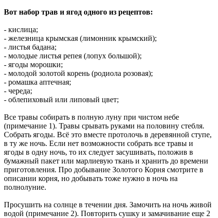
Вот набор трав и ягод одного из рецептов:
- кислица;
- железница крымская (лимонник крымский);
- листья бадана;
- молодые листья репея (лопух большой);
- ягоды морошки;
- молодой золотой корень (родиола розовая);
- ромашка аптечная;
- череда;
- облепиховый или липовый цвет;
Все травы собирать в полную луну при чистом небе
(примечание 1). Травы срывать руками на половину стебля.
Собрать ягоды. Всё это вместе протолочь в деревянной ступе,
в ту же ночь. Если нет возможности собрать все травы и
ягоды в одну ночь, то их следует засушивать, положив в
бумажный пакет или марлиевую ткань и хранить до времени
приготовления. Про добывание Золотого Корня смотрите в
описании корня, но добывать тоже нужно в ночь на
полнолуние.
Просушить на солнце в течении дня. Замочить на ночь живой
водой (примечание 2). Повторить сушку и замачивание еще 2