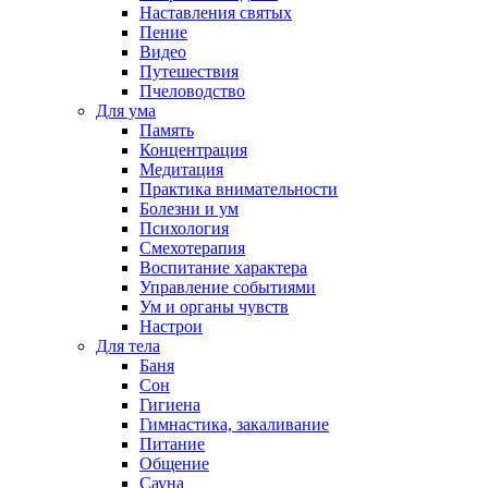
Наставления святых
Пение
Видео
Путешествия
Пчеловодство
Для ума
Память
Концентрация
Медитация
Практика внимательности
Болезни и ум
Психология
Смехотерапия
Воспитание характера
Управление событиями
Ум и органы чувств
Настрои
Для тела
Баня
Сон
Гигиена
Гимнастика, закаливание
Питание
Общение
Сауна