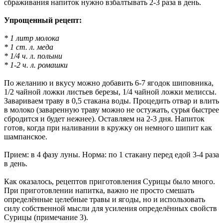
сбраживания напиток нужно взбалтывать 2-3 раза в день.
Упрощенный рецепт:
* 1 литр молока
* 1 ст. л. меда
* 1/4 ч. л. полыни
* 1-2 ч. л. ромашки
По желанию и вкусу можно добавить 6-7 ягодок шиповника,
1/2 чайной ложки листьев березы, 1/4 чайной ложки мелиссы.
Завариваем траву в 0,5 стакана воды. Процедить отвар и влить
в молоко (заваренную траву можно не остужать, сурья быстрее
сбродится и будет нежнее). Оставляем на 2-3 дня. Напиток
готов, когда при наливании в кружку он немного шипит как
шампанское.
Прием: в 4 фазу луны. Норма: по 1 стакану перед едой 3-4 раза
в день.
Как оказалось, рецептов приготовления Сурицы было много.
При приготовлении напитка, важно не просто смешать
определённые целебные травы и ягоды, но и использовать
силу собственной мысли для усиления определённых свойств
Сурицы (примечание 3).