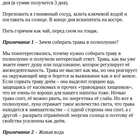
дня (в сумме получится 3 дня).
Переложить в глинянный сосуд, залить ключевой водой и
поставить на солнце. В конце дня вскипятить на костре.
Пить горячим как чай, перед сном на тощак.
Примечание 1
– Зачем собирать травы в полнолуние?
Мы поинтересовались, почему нужно собирать траву в
полнолуние и получили интересный ответ. Трава, как вы уже
знаете имеет душу или подсознание, которое регулирует её
жизнедеятельность. Трава не мыслит как мы, но она реагирует
на окружающий мир и борется за выживание как и всё живое.
Если сорвать траву днём – она выделит порцию яда,
защищаясь от насекомых и прочих «травоядных хищников»,
что не очень-то хорошо для нашего напитка тоже. Ночью
трава спит, её можно рвать, но энергетика её слаба. Но вот в
полнолуние, луна отражает такое количество света, что трава
находится в замешательстве – с одной стороны она спит, а с
другой – раскрыта отражённой энергии солнца и поэтому её
свойства усиленны как днём.
Примечание 2
– Живая вода