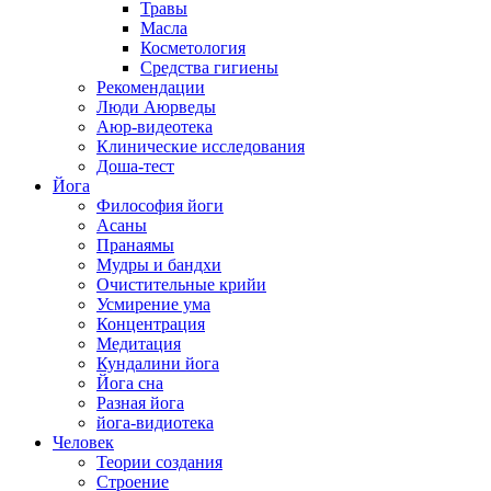
Травы
Масла
Косметология
Средства гигиены
Рекомендации
Люди Аюрведы
Аюр-видеотека
Клинические исследования
Доша-тест
Йога
Философия йоги
Асаны
Пранаямы
Мудры и бандхи
Очистительные крийи
Усмирение ума
Концентрация
Медитация
Кундалини йога
Йога сна
Разная йога
йога-видиотека
Человек
Теории создания
Строение