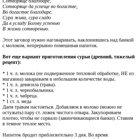
Сотворяще благодаре,
Сотворяще да успеще во богастве,
Во богастве благодаре.
Сура жива, сура сладо
Да в усладу Богову успенью
В жизни сотворенью.
Этот заговор нужно наговаривать, наклонившись над банкой
с молоком, непрерывно помешивая напиток.
Вот еще вариант приготовления сурьи (древний, тяжелый
рецепт):
* 1 ч. л. молока (не подверженное тепловой обработке, НЕ из
магазина) завариваем в небольшом количестве воды.
* 1 ч. л. девясила (трава).
* 1 ч. л. чернобыльника.
* 1 ч. л. чабреца.
* 1 ст. л. меда
Даем травам настояться. Добавляем в молоко (можно не
остужать) пару ст. ложек чистого отвара. Закупориваем
плотно, чтобы не сорвало (завинчивающиеся банки). Ставим
в темное теплое место.
Напиток бродит приблизительно 3 дня. Во время