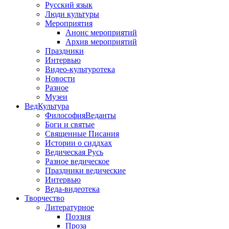
Русский язык
Люди культуры
Мероприятия
Анонс мероприятий
Архив мероприятий
Праздники
Интервью
Видео-культуротека
Новости
Разное
Музеи
ВедКультура
ФилософияВеданты
Боги и святые
Священные Писания
Истории о сиддхах
Ведическая Русь
Разное ведическое
Праздники ведические
Интервью
Веда-видеотека
Творчество
Литературное
Поэзия
Проза