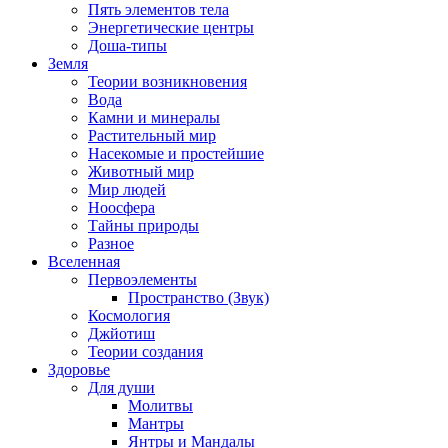
Пять элементов тела
Энергетические центры
Доша-типы
Земля
Теории возникновения
Вода
Камни и минералы
Растительный мир
Насекомые и простейшие
Животный мир
Мир людей
Ноосфера
Тайны природы
Разное
Вселенная
Первоэлементы
Пространство (Звук)
Космология
Джйотиш
Теории создания
Здоровье
Для души
Молитвы
Мантры
Янтры и Мандалы