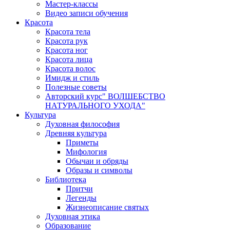
Мастер-классы
Видео записи обучения
Красота
Красота тела
Красота рук
Красота ног
Красота лица
Красота волос
Имидж и стиль
Полезные советы
Авторский курс" ВОЛШЕБСТВО
НАТУРАЛЬНОГО УХОДА"
Культура
Духовная философия
Древняя культура
Приметы
Мифология
Обычаи и обряды
Образы и символы
Библиотека
Притчи
Легенды
Жизнеописание святых
Духовная этика
Образование