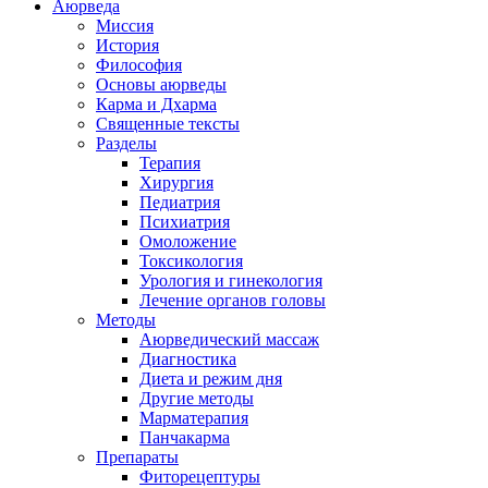
Аюрведа
Миссия
История
Философия
Основы аюрведы
Карма и Дхарма
Священные тексты
Разделы
Терапия
Хирургия
Педиатрия
Психиатрия
Омоложение
Токсикология
Урология и гинекология
Лечение органов головы
Методы
Аюрведический массаж
Диагностика
Диета и режим дня
Другие методы
Марматерапия
Панчакарма
Препараты
Фиторецептуры