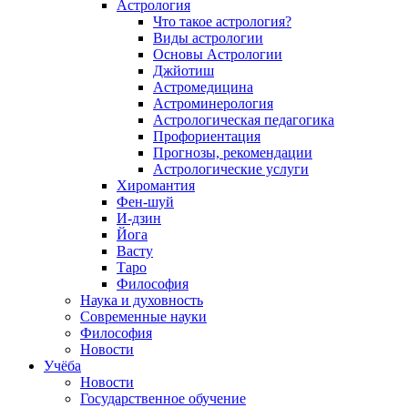
Астрология
Что такое астрология?
Виды астрологии
Основы Астрологии
Джйотиш
Астромедицина
Астроминерология
Астрологическая педагогика
Профориентация
Прогнозы, рекомендации
Астрологические услуги
Хиромантия
Фен-шуй
И-дзин
Йога
Васту
Таро
Философия
Наука и духовность
Современные науки
Философия
Новости
Учёба
Новости
Государственное обучение