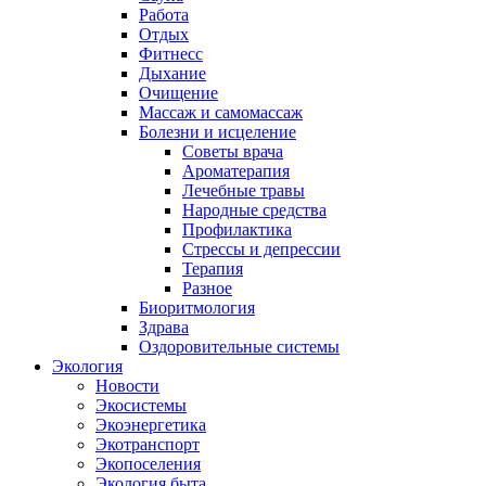
Работа
Отдых
Фитнесс
Дыхание
Очищение
Массаж и самомассаж
Болезни и исцеление
Советы врача
Ароматерапия
Лечебные травы
Народные средства
Профилактика
Стрессы и депрессии
Терапия
Разное
Биоритмология
Здрава
Оздоровительные системы
Экология
Новости
Экосистемы
Экоэнергетика
Экотранспорт
Экопоселения
Экология быта