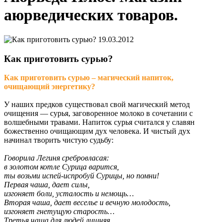
аюрведических товаров.
19.03.2012
Как приготовить сурью?
Как приготовить сурью – магический напиток,
очищающий энергетику?
У наших предков существовал свой магический метод
очищения — сурья, заговоренное молоко в сочетании с
волшебными травами. Напиток сурья считался у славян
божественно очищающим дух человека. И чистый дух
начинал творить чистую судьбу:
Говорила Легиня сребровласая:
в золотом котле Сурица варится,
ты возьми испей-испробуй Сурицы, но помни!
Первая чаша, дает силы,
изгоняет боли, усталость и немощь…
Вторая чаша, дает веселье и вечную молодость,
изгоняет гнетущую старость…
Третья чаша для людей лишняя,