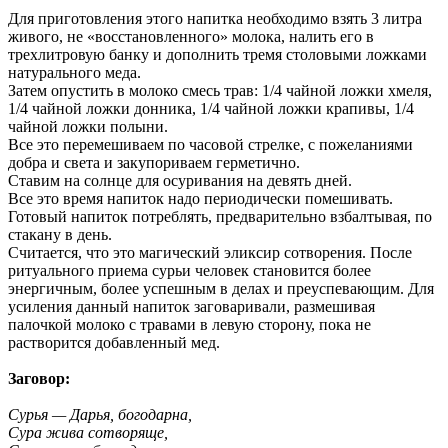
Для приготовления этого напитка необходимо взять 3 литра
живого, не «восстановленного» молока, налить его в
трехлитровую банку и дополнить тремя столовыми ложками
натурального меда.
Затем опустить в молоко смесь трав: 1/4 чайной ложки хмеля,
1/4 чайной ложки донника, 1/4 чайной ложки крапивы, 1/4
чайной ложки полыни.
Все это перемешиваем по часовой стрелке, с пожеланиями
добра и света и закупориваем герметично.
Ставим на солнце для осуривания на девять дней.
Все это время напиток надо периодически помешивать.
Готовый напиток потреблять, предварительно взбалтывая, по
стакану в день.
Считается, что это магический эликсир сотворения. После
ритуального приема сурьи человек становится более
энергичным, более успешным в делах и преуспевающим. Для
усиления данный напиток заговаривали, размешивая
палочкой молоко с травами в левую сторону, пока не
растворится добавленный мед.
Заговор:
Сурья — Дарья, богодарна,
Сура жива сотворяще,