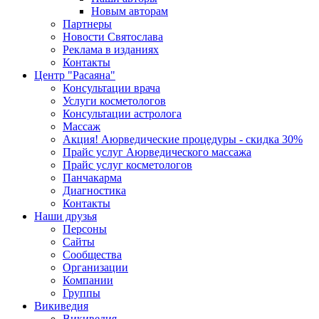
Новым авторам
Партнеры
Новости Святослава
Реклама в изданиях
Контакты
Центр "Расаяна"
Консультации врача
Услуги косметологов
Консультации астролога
Массаж
Акция! Аюрведические процедуры - скидка 30%
Прайс услуг Аюрведического массажа
Прайс услуг косметологов
Панчакарма
Диагностика
Контакты
Наши друзья
Персоны
Сайты
Сообщества
Организации
Компании
Группы
Викиведия
Викиведия