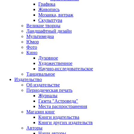
Графика
Живопись
Мозаика, витраж
Скульптура
Великие творцы
Ландшафтный дизайн
Мультимедиа
Юмор
Фото
Кино
Духовное
Художественное
Научно-исследовательское
Танцевальное
Издательство
Об издательстве
Периодическая печать
Журналы
Газета "Астроведа"
Места распространения
Магазин книг
Книги издательства
Книги других издательств
Авторы
Наши авторы