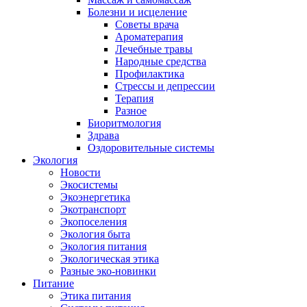
Болезни и исцеление
Советы врача
Ароматерапия
Лечебные травы
Народные средства
Профилактика
Стрессы и депрессии
Терапия
Разное
Биоритмология
Здрава
Оздоровительные системы
Экология
Новости
Экосистемы
Экоэнергетика
Экотранспорт
Экопоселения
Экология быта
Экология питания
Экологическая этика
Разные эко-новинки
Питание
Этика питания