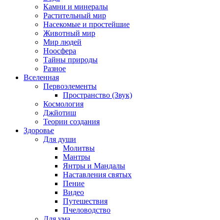
Камни и минералы
Растительный мир
Насекомые и простейшие
Животный мир
Мир людей
Ноосфера
Тайны природы
Разное
Вселенная
Первоэлементы
Пространство (Звук)
Космология
Джйотиш
Теории создания
Здоровье
Для души
Молитвы
Мантры
Янтры и Мандалы
Наставления святых
Пение
Видео
Путешествия
Пчеловодство
Для ума