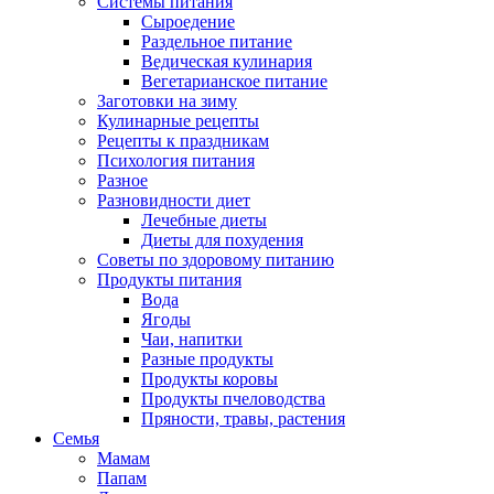
Системы питания
Сыроедение
Раздельное питание
Ведическая кулинария
Вегетарианское питание
Заготовки на зиму
Кулинарные рецепты
Рецепты к праздникам
Психология питания
Разное
Разновидности диет
Лечебные диеты
Диеты для похудения
Советы по здоровому питанию
Продукты питания
Вода
Ягоды
Чаи, напитки
Разные продукты
Продукты коровы
Продукты пчеловодства
Пряности, травы, растения
Семья
Мамам
Папам