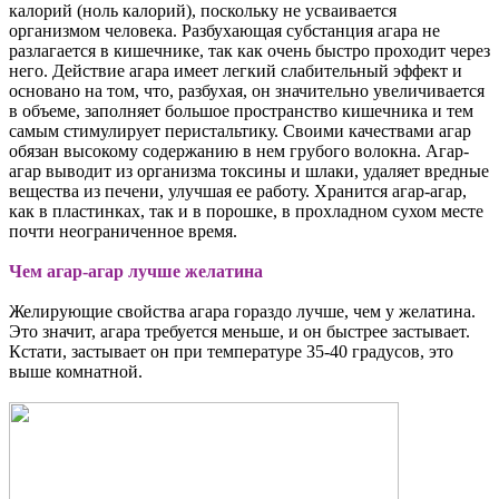
калорий (ноль калорий), поскольку не усваивается
организмом человека. Разбухающая субстанция агара не
разлагается в кишечнике, так как очень быстро проходит через
него. Действие агара имеет легкий слабительный эффект и
основано на том, что, разбухая, он значительно увеличивается
в объеме, заполняет большое пространство кишечника и тем
самым стимулирует перистальтику. Своими качествами агар
обязан высокому содержанию в нем грубого волокна. Агар-
агар выводит из организма токсины и шлаки, удаляет вредные
вещества из печени, улучшая ее работу. Хранится агар-агар,
как в пластинках, так и в порошке, в прохладном сухом месте
почти неограниченное время.
Чем агар-агар лучше желатина
Желирующие свойства агара гораздо лучше, чем у желатина.
Это значит, агара требуется меньше, и он быстрее застывает.
Кстати, застывает он при температуре 35-40 градусов, это
выше комнатной.