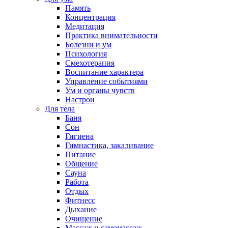
Память
Концентрация
Медитация
Практика внимательности
Болезни и ум
Психология
Смехотерапия
Воспитание характера
Управление событиями
Ум и органы чувств
Настрои
Для тела
Баня
Сон
Гигиена
Гимнастика, закаливание
Питание
Общение
Сауна
Работа
Отдых
Фитнесс
Дыхание
Очищение
Массаж и самомассаж