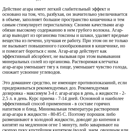
Действие агара имеет легкий слабительный эффект и
основано на том, что, разбухая, он значительно увеличивается
в объеме, заполняет большое пространство кишечника и тем
самым стимулирует перистальтику. Своими качествами агар
обязан высокому содержанию в нем грубого волокна. Агар-
агар выводит из организма токсины и шлаки, удаляет вредные
вещества из печени, улучшая ее работу. При этом он не только
не вызывает повышенного газообразования в кишечнике, но
и помогает бороться с ним. Агар-агар действует как
эффективный абсорбент, не вызывая при этом вымывания
минеральных солей из организма. Растворимая клетчатка
агар-агара уменьшает тягу к пище, уменьшает чувство голода,
снижает усвоение углеводов.
Это домашнее средство, не имеющее противопоказаний, если
придерживаться рекомендуемых доз. Рекомендуемая
дозировка - максимум 3-4 г. агар-агара в день, а жидкости - 2-
2,5 л. в день. Курс приема - 7-14 дней. Основной и наиболее
эффективный способ применения - в составе горячих
напитков и блюд. Минимальная температура растворения
агар-агара в жидкости - 80-85 С. Поэтому порошок либо
размешивают в холодной жидкости, доводят до кипения и
кипятят на медленном огне 1 минуту, либо заваривают на
скорую руку крутейшим кипятком (водой, чаем, овощным или