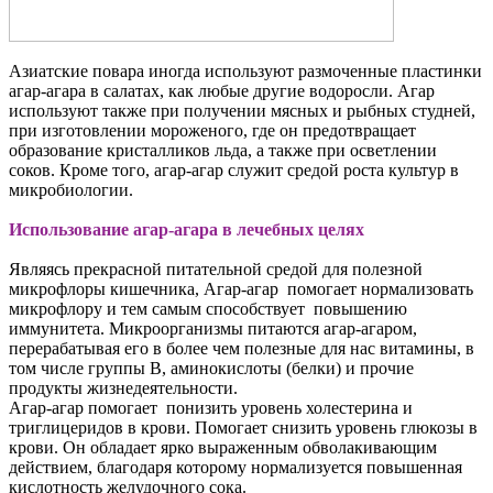
Азиатские повара иногда используют размоченные пластинки
агар-агара в салатах, как любые другие водоросли. Агар
используют также при получении мясных и рыбных студней,
при изготовлении мороженого, где он предотвращает
образование кристалликов льда, а также при осветлении
соков. Кроме того, агар-агар служит средой роста культур в
микробиологии.
Использование агар-агара в лечебных целях
Являясь прекрасной питательной средой для полезной
микрофлоры кишечника, Агар-агар помогает нормализовать
микрофлору и тем самым способствует повышению
иммунитета. Микроорганизмы питаются агар-агаром,
перерабатывая его в более чем полезные для нас витамины, в
том числе группы В, аминокислоты (белки) и прочие
продукты жизнедеятельности.
Агар-агар помогает понизить уровень холестерина и
триглицеридов в крови. Помогает снизить уровень глюкозы в
крови. Он обладает ярко выраженным обволакивающим
действием, благодаря которому нормализуется повышенная
кислотность желудочного сока.