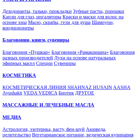
Дезодоранты, тальки, прокладки
Зубные пасты, порошки
Капли для глаз, ингаляторы
Краски и маски для волос на
основе хны
Мыло, скрабы, гели для душа
Шампуни,
кондиционеры
Благовония, книги, сувениры
Благовония «Пушкар»
Благовония «Рамакришна»
Благовония
разных производителей
Духи на основе натуральных
эфирных масел
Специи
Сувениры
КОСМЕТИКА
КОСМЕТИЧЕСКАЯ ЛИНИЯ SHAHNAZ HUSAIN
AASHA
Ayushakti
VEDA VEDICA
Биотик
ДРУГОЕ
МАССАЖНЫЕ И ЛЕЧЕБНЫЕ МАСЛА
МЕДИА
Астрология, эзотерика, васту, фен-шуй
Аюрведа,
целительство
Вегетарианское питание, ведическая кулинария