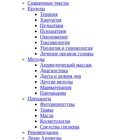
Священные тексты
Разделы
Терапия
Хирургия
Педиатрия
Психиатрия
Омоложение
Токсикология
Урология и гинекология
Лечение органов головы
Методы
Аюрведический массаж
Диагностика
Диета и режим дня
Другие методы
Марматерапия
Панчакарма
Препараты
Фиторецептуры
Травы
Масла
Косметология
Средства гигиены
Рекомендации
Люди Аюрведы