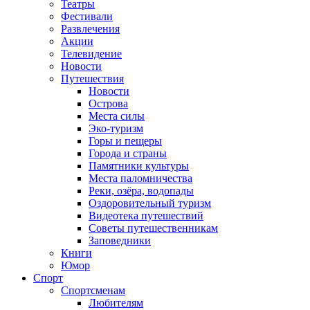
Театры
Фестивали
Развлечения
Акции
Телевидение
Новости
Путешествия
Новости
Острова
Места силы
Эко-туризм
Горы и пещеры
Города и страны
Памятники культуры
Места паломничества
Реки, озёра, водопады
Оздоровительный туризм
Видеотека путешествий
Советы путешественникам
Заповедники
Книги
Юмор
Спорт
Спортсменам
Любителям