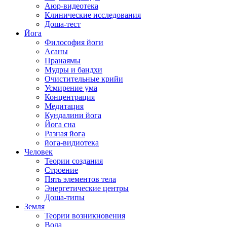
Аюр-видеотека
Клинические исследования
Доша-тест
Йога
Философия йоги
Асаны
Пранаямы
Мудры и бандхи
Очистительные крийи
Усмирение ума
Концентрация
Медитация
Кундалини йога
Йога сна
Разная йога
йога-видиотека
Человек
Теории создания
Строение
Пять элементов тела
Энергетические центры
Доша-типы
Земля
Теории возникновения
Вода