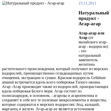
23.11.2011
Натуральный
продукт -
Агар-агар
Агар-агар или
Агар
(от
малайского агар-
агар - водоросли)
- это
натуральный
заменитель
желатина
растительного происхождения, который получают из морских
водорослей, преимущественно гелидиациевых путем
очищения, экстракции и сушки. Красная водоросль Gelidium
amansii встречается вдоль всего побережья Тихого океана.
Агар -Агар производят также из водорослей, произрастающих
вдоль побережья Белого моря. Агар состоит из
полисахаридов, в основном, - агарозы и агаропектина и
сохраняет в себе все те полезные микроэлементы и вещества,
которые содержатся в морских водорослях: йод, кальций,
марганец и железо. Агар-агар не является источником