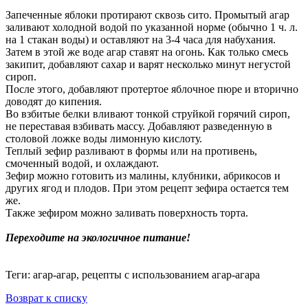
Запеченные яблоки протирают сквозь сито. Промытый агар
заливают холодной водой по указанной норме (обычно 1 ч. л.
на 1 стакан воды) и оставляют на 3-4 часа для набухания.
Затем в этой же воде агар ставят на огонь. Как только смесь
закипит, добавляют сахар и варят несколько минут негустой
сироп.
После этого, добавляют протертое яблочное пюре и вторично
доводят до кипения.
Во взбитые белки вливают тонкой струйкой горячий сироп,
не переставая взбивать массу. Добавляют разведенную в
столовой ложке воды лимонную кислоту.
Теплый зефир разливают в формы или на противень,
смоченный водой, и охлаждают.
Зефир можно готовить из малины, клубники, абрикосов и
других ягод и плодов. При этом рецепт зефира остается тем
же.
Также зефиром можно заливать поверхность торта.
Переходите на экологичное питание!
Теги: агар-агар, рецепты с использованием агар-агара
Возврат к списку