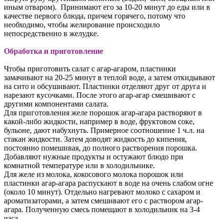
иным отваром). Принимают его за 10-20 минут до еды или в
качестве первого блюда, причем горячего, потому что
необходимо, чтобы желирование происходило
непосредственно в желудке.
Обработка и приготовление
Чтобы приготовить салат с агар-агаром, пластинки
замачивают на 20-25 минут в теплой воде, а затем откидывают
на сито и обсушивают. Пластинки отделяют друг от друга и
нарезают кусочками. После этого агар-агар смешивают с
другими компонентами салата.
Для приготовления желе порошок агар-агара растворяют в
какой-либо жидкости, например в воде, фруктовом соке,
бульоне, дают набухнуть. Примерное соотношение 1 ч.л. на
стакан жидкости. Затем доводят жидкость до кипения,
постоянно помешивая, до полного растворения порошка.
Добавляют нужные продукты и остужают блюдо при
комнатной температуре или в холодильнике.
Для желе из молока, кокосового молока порошок или
пластинки агар-агара распускают в воде на очень слабом огне
(около 10 минут). Отдельно нагревают молоко с сахаром и
ароматизаторами, а затем смешивают его с раствором агар-
агара. Полученную смесь помещают в холодильник на 3-4
часа.