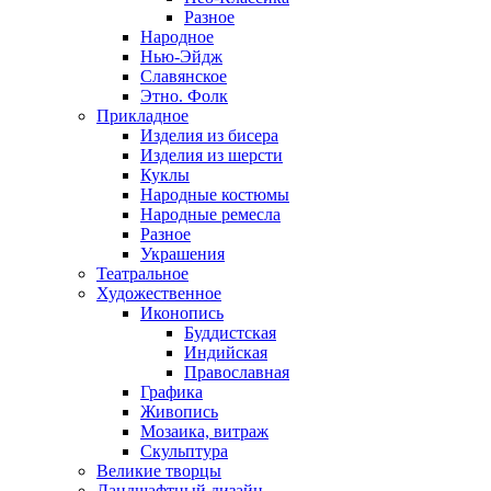
Разное
Народное
Нью-Эйдж
Славянское
Этно. Фолк
Прикладное
Изделия из бисера
Изделия из шерсти
Куклы
Народные костюмы
Народные ремесла
Разное
Украшения
Театральное
Художественное
Иконопись
Буддистская
Индийская
Православная
Графика
Живопись
Мозаика, витраж
Скульптура
Великие творцы
Ландшафтный дизайн