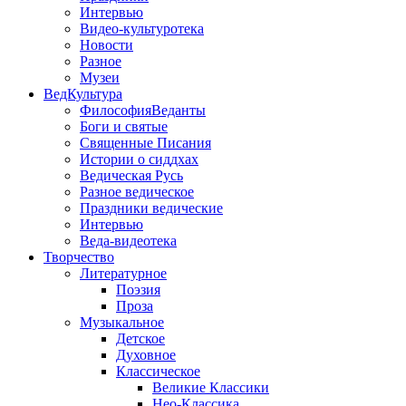
Интервью
Видео-культуротека
Новости
Разное
Музеи
ВедКультура
ФилософияВеданты
Боги и святые
Священные Писания
Истории о сиддхах
Ведическая Русь
Разное ведическое
Праздники ведические
Интервью
Веда-видеотека
Творчество
Литературное
Поэзия
Проза
Музыкальное
Детское
Духовное
Классическое
Великие Классики
Нео-Классика