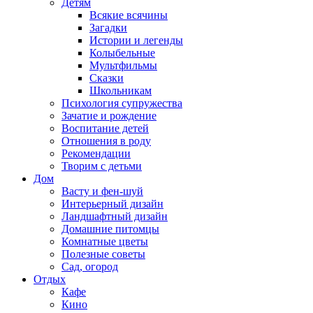
Детям
Всякие всячины
Загадки
Истории и легенды
Колыбельные
Мультфильмы
Сказки
Школьникам
Психология супружества
Зачатие и рождение
Воспитание детей
Отношения в роду
Рекомендации
Творим с детьми
Дом
Васту и фен-шуй
Интерьерный дизайн
Ландшафтный дизайн
Домашние питомцы
Комнатные цветы
Полезные советы
Сад, огород
Отдых
Кафе
Кино