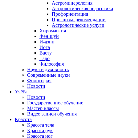
Астроминерология
Астрологическая педагогика
Профориентация
Прогнозы, рекомендации
Астрологические услуги
Хиромантия
Фен-шуй
И-дзин
Йога
Васту
Таро
Философия
Наука и духовность
Современные науки
Философия
Новости
Учёба
Новости
Государственное обучение
Мастер-классы
Видео записи обучения
Красота
Красота тела
Красота рук
Красота ног