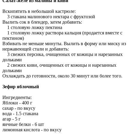
Салат-желе из малины и киви
Вскипятить в небольшой кастрюле:
3 стакана малинового нектара с фруктозой
Вылить сок в блендер, затем добавить:
1 столовую ложку пектина
1 столовую ложку раствора кальция (продается вместе с
пектином)
Взбивать не меньше минуты. Вылить в форму или миску из
нержавеющей стали и добавить:
3 свежих персика, очищенных от кожицы и нарезанных
дольками
2 свежих киви, очищенных от кожицы и нарезанных
дольками
Охлаждать до готовности, около 30 минут или более того.
Зефир яблочный
Ингредиенты:
Яблоки - 400 г
сахар - по вкусу
вода - 1.5 стакана
агар - 5 г
яичные белки - 6 шт
лимонная кислота - по вкусу