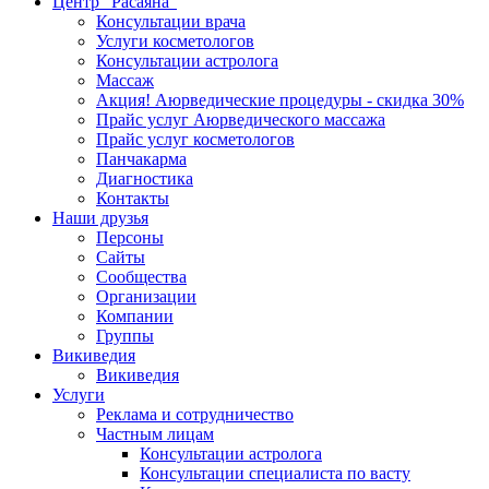
Центр "Расаяна"
Консультации врача
Услуги косметологов
Консультации астролога
Массаж
Акция! Аюрведические процедуры - скидка 30%
Прайс услуг Аюрведического массажа
Прайс услуг косметологов
Панчакарма
Диагностика
Контакты
Наши друзья
Персоны
Сайты
Сообщества
Организации
Компании
Группы
Викиведия
Викиведия
Услуги
Реклама и сотрудничество
Частным лицам
Консультации астролога
Консультации специалиста по васту