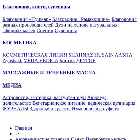
Благовония, книги, сувениры
Благовония «Пушкар»
Благовония «Рамакришна»
Благовония
разных производителей
Духи на основе натуральных
эфирных масел
Специи
Сувениры
КОСМЕТИКА
КОСМЕТИЧЕСКАЯ ЛИНИЯ SHAHNAZ HUSAIN
AASHA
Ayushakti
VEDA VEDICA
Биотик
ДРУГОЕ
МАССАЖНЫЕ И ЛЕЧЕБНЫЕ МАСЛА
МЕДИА
Астрология, эзотерика, васту, фен-шуй
Аюрведа,
целительство
Вегетарианское питание, ведическая кулинария
ЖУРНАЛЫ
Здоровье и красота
Нумерология, суфизм
Главная
>
Аюрведические товары в Санкт-Петербурге купить