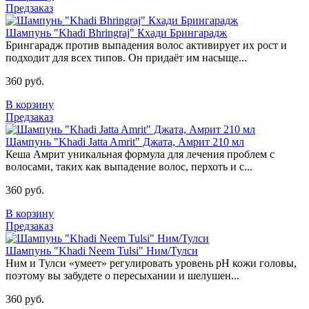
Предзаказ
Шампунь "Khadi Bhringraj" Кхади Брингарадж
Брингарадж против выпадения волос активирует их рост и
подходит для всех типов. Он придаёт им насыще...
360 руб.
В корзину
Предзаказ
Шампунь "Khadi Jatta Amrit" Джата, Амрит 210 мл
Кеша Амрит уникальная формула для лечения проблем с
волосами, таких как выпадение волос, перхоть и с...
360 руб.
В корзину
Предзаказ
Шампунь "Khadi Neem Tulsi" Ним/Тулси
Ним и Тулси «умеет» регулировать уровень pH кожи головы,
поэтому вы забудете о пересыхании и шелушен...
360 руб.