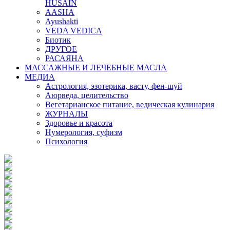
HUSAIN
AASHA
Ayushakti
VEDA VEDICA
Биотик
ДРУГОЕ
РАСАЯНА
МАССАЖНЫЕ И ЛЕЧЕБНЫЕ МАСЛА
МЕДИА
Астрология, эзотерика, васту, фен-шуй
Аюрведа, целительство
Вегетарианское питание, ведическая кулинария
ЖУРНАЛЫ
Здоровье и красота
Нумерология, суфизм
Психология