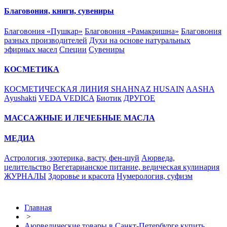
Благовония, книги, сувениры
Благовония «Пушкар»
Благовония «Рамакришна»
Благовония
разных производителей
Духи на основе натуральных
эфирных масел
Специи
Сувениры
КОСМЕТИКА
КОСМЕТИЧЕСКАЯ ЛИНИЯ SHAHNAZ HUSAIN
AASHA
Ayushakti
VEDA VEDICA
Биотик
ДРУГОЕ
МАССАЖНЫЕ И ЛЕЧЕБНЫЕ МАСЛА
МЕДИА
Астрология, эзотерика, васту, фен-шуй
Аюрведа,
целительство
Вегетарианское питание, ведическая кулинария
ЖУРНАЛЫ
Здоровье и красота
Нумерология, суфизм
Главная
>
Аюрведические товары в Санкт-Петербурге купить