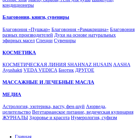
кондиционеры
Благовония, книги, сувениры
Благовония «Пушкар»
Благовония «Рамакришна»
Благовония
разных производителей
Духи на основе натуральных
эфирных масел
Специи
Сувениры
КОСМЕТИКА
КОСМЕТИЧЕСКАЯ ЛИНИЯ SHAHNAZ HUSAIN
AASHA
Ayushakti
VEDA VEDICA
Биотик
ДРУГОЕ
МАССАЖНЫЕ И ЛЕЧЕБНЫЕ МАСЛА
МЕДИА
Астрология, эзотерика, васту, фен-шуй
Аюрведа,
целительство
Вегетарианское питание, ведическая кулинария
ЖУРНАЛЫ
Здоровье и красота
Нумерология, суфизм
Главная