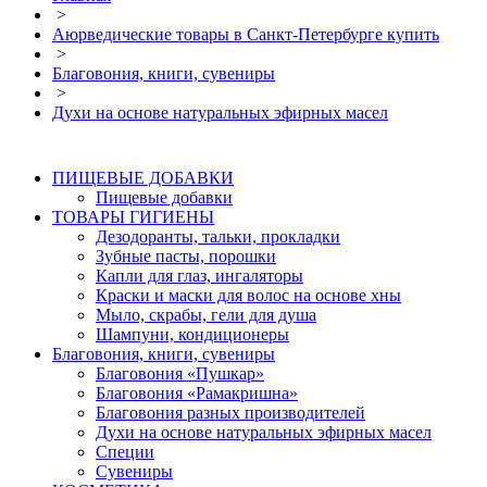
>
Аюрведические товары в Санкт-Петербурге купить
>
Благовония, книги, сувениры
>
Духи на основе натуральных эфирных масел
ПИЩЕВЫЕ ДОБАВКИ
Пищевые добавки
ТОВАРЫ ГИГИЕНЫ
Дезодоранты, тальки, прокладки
Зубные пасты, порошки
Капли для глаз, ингаляторы
Краски и маски для волос на основе хны
Мыло, скрабы, гели для душа
Шампуни, кондиционеры
Благовония, книги, сувениры
Благовония «Пушкар»
Благовония «Рамакришна»
Благовония разных производителей
Духи на основе натуральных эфирных масел
Специи
Сувениры