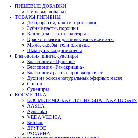
ПИЩЕВЫЕ ДОБАВКИ
Пищевые добавки
ТОВАРЫ ГИГИЕНЫ
Дезодоранты, тальки, прокладки
Зубные пасты, порошки
Капли для глаз, ингаляторы
Краски и маски для волос на основе хны
Мыло, скрабы, гели для душа
Шампуни, кондиционеры
Благовония, книги, сувениры
Благовония «Пушкар»
Благовония «Рамакришна»
Благовония разных производителей
Духи на основе натуральных эфирных масел
Специи
Сувениры
КОСМЕТИКА
КОСМЕТИЧЕСКАЯ ЛИНИЯ SHAHNAZ HUSAIN
AASHA
Ayushakti
VEDA VEDICA
Биотик
ДРУГОЕ
РАСАЯНА