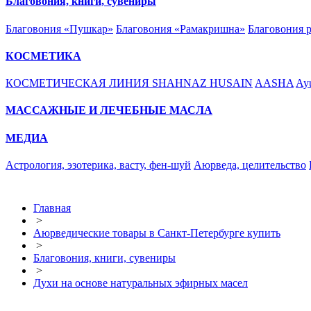
Благовония, книги, сувениры
Благовония «Пушкар»
Благовония «Рамакришна»
Благовония 
КОСМЕТИКА
КОСМЕТИЧЕСКАЯ ЛИНИЯ SHAHNAZ HUSAIN
AASHA
Ayu
МАССАЖНЫЕ И ЛЕЧЕБНЫЕ МАСЛА
МЕДИА
Астрология, эзотерика, васту, фен-шуй
Аюрведа, целительство
Главная
>
Аюрведические товары в Санкт-Петербурге купить
>
Благовония, книги, сувениры
>
Духи на основе натуральных эфирных масел