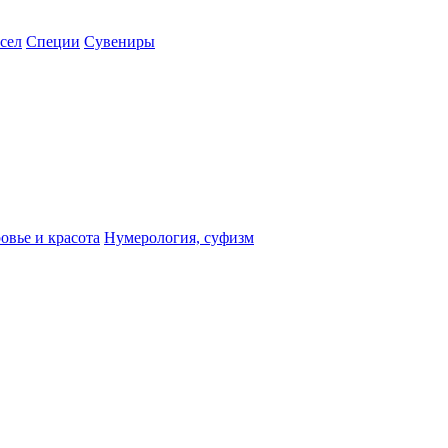
сел
Специи
Сувениры
овье и красота
Нумерология, суфизм