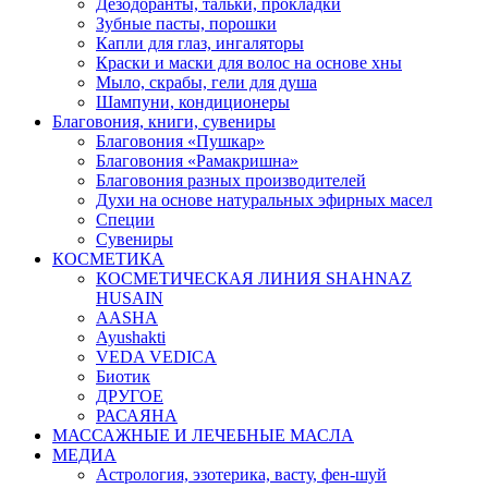
Дезодоранты, тальки, прокладки
Зубные пасты, порошки
Капли для глаз, ингаляторы
Краски и маски для волос на основе хны
Мыло, скрабы, гели для душа
Шампуни, кондиционеры
Благовония, книги, сувениры
Благовония «Пушкар»
Благовония «Рамакришна»
Благовония разных производителей
Духи на основе натуральных эфирных масел
Специи
Сувениры
КОСМЕТИКА
КОСМЕТИЧЕСКАЯ ЛИНИЯ SHAHNAZ
HUSAIN
AASHA
Ayushakti
VEDA VEDICA
Биотик
ДРУГОЕ
РАСАЯНА
МАССАЖНЫЕ И ЛЕЧЕБНЫЕ МАСЛА
МЕДИА
Астрология, эзотерика, васту, фен-шуй