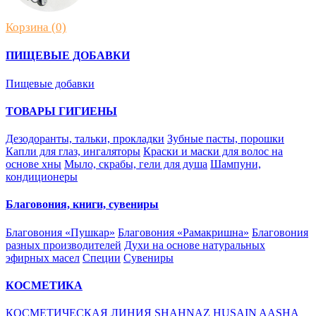
Корзина (0)
ПИЩЕВЫЕ ДОБАВКИ
Пищевые добавки
ТОВАРЫ ГИГИЕНЫ
Дезодоранты, тальки, прокладки
Зубные пасты, порошки
Капли для глаз, ингаляторы
Краски и маски для волос на
основе хны
Мыло, скрабы, гели для душа
Шампуни,
кондиционеры
Благовония, книги, сувениры
Благовония «Пушкар»
Благовония «Рамакришна»
Благовония
разных производителей
Духи на основе натуральных
эфирных масел
Специи
Сувениры
КОСМЕТИКА
КОСМЕТИЧЕСКАЯ ЛИНИЯ SHAHNAZ HUSAIN
AASHA