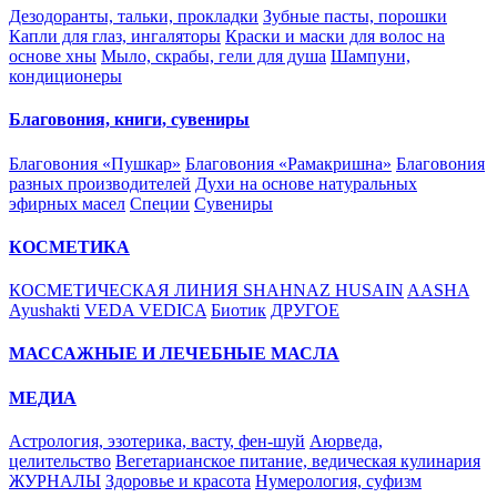
Дезодоранты, тальки, прокладки
Зубные пасты, порошки
Капли для глаз, ингаляторы
Краски и маски для волос на
основе хны
Мыло, скрабы, гели для душа
Шампуни,
кондиционеры
Благовония, книги, сувениры
Благовония «Пушкар»
Благовония «Рамакришна»
Благовония
разных производителей
Духи на основе натуральных
эфирных масел
Специи
Сувениры
КОСМЕТИКА
КОСМЕТИЧЕСКАЯ ЛИНИЯ SHAHNAZ HUSAIN
AASHA
Ayushakti
VEDA VEDICA
Биотик
ДРУГОЕ
МАССАЖНЫЕ И ЛЕЧЕБНЫЕ МАСЛА
МЕДИА
Астрология, эзотерика, васту, фен-шуй
Аюрведа,
целительство
Вегетарианское питание, ведическая кулинария
ЖУРНАЛЫ
Здоровье и красота
Нумерология, суфизм