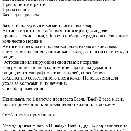
При тошноте и рвоте
При малярии
Баэль для красоты
Баэль используется в косметологии благодаря:
Антиоксидантным свойствам: тонизирует, замедляет
процессы окисления, убивает свободные радикалы, сокращает
количество морщин.
Антисептическим и противовоспалительным свойствам:
снимает воспаления, успокаивает кожу, дает антисептическую
защиту.
Фотосенсибилизирующим свойствам: псорален,
содержащийся в плодах, помогает при лейкодермии и
защищает от ультрафиолетовых лучей, способствуя
сохранению естественного цвета кожи. Используется для
ухода за волосами и их лечения.
Способ применения
Принимать по 1 капсуле препарата Баэль (Bael) 2 раза в день
после приема пищи, запивая теплой водой или молоком.
Особенности применения
Между приемом Баель Himalaya Bael и других аюрведических
препаратов необходимо выдержать временной промежуток 1