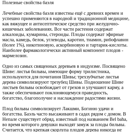
Полезные свойства баэля
Лечебные свойства баэля известны ещё с древних времен и
успешно применяются в народной и традиционной медицине,
как вяжущее и антисептическое средство при желудочно-
кишечных заболеваниях. Все части растения содержат
алкалоиды, кумарины, стероиды. Плоды содержат эфирные
масла, камедь, белок, углеводы, каротин, тиамин, рибофлавин
(более 1%), никотиновую, аскорбиновую и тартарик-кислоты.
Наиболее фармакологически активный компонент плодов -
мармелозин.
Одно из самых священных деревьев в индуизме. Посвящено
Шиве: листья бильвы, имеющие форму трилистника,
используются для почитания Шивы; трехзубчатые листья
дерева символизируют трезубец Шивы. Подношение Шиве
листьев бильвы освобождает от грехов и улучшают карму, а
также обеспечивают поклоняющемуся праведность,
богатство, благополучие и наслаждение радостями жизни.
Плод бильвы символизирует Лакшми, Богиню удачи и
богатства. Баэль часто высаживают в садах рядом с домом. В
Непале существует обряд, известный под названием Bel baha,
во время которого девушки выходят замуж за плоды бильвы.
Считается, что крепкая скорлупа плодов дерева никогда не