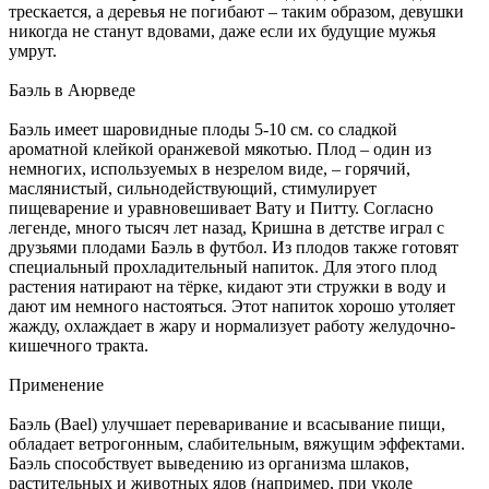
трескается, а деревья не погибают – таким образом, девушки
никогда не станут вдовами, даже если их будущие мужья
умрут.
Баэль в Аюрведе
Баэль имеет шаровидные плоды 5-10 см. со сладкой
ароматной клейкой оранжевой мякотью. Плод – один из
немногих, используемых в незрелом виде, – горячий,
маслянистый, сильнодействующий, стимулирует
пищеварение и уравновешивает Вату и Питту. Согласно
легенде, много тысяч лет назад, Кришна в детстве играл с
друзьями плодами Баэль в футбол. Из плодов также готовят
специальный прохладительный напиток. Для этого плод
растения натирают на тёрке, кидают эти стружки в воду и
дают им немного настояться. Этот напиток хорошо утоляет
жажду, охлаждает в жару и нормализует работу желудочно-
кишечного тракта.
Применение
Баэль (Bael) улучшает переваривание и всасывание пищи,
обладает ветрогонным, слабительным, вяжущим эффектами.
Баэль способствует выведению из организма шлаков,
растительных и животных ядов (например, при уколе