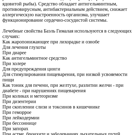
ядовитой рыбы). Средство обладает антигельминтным,
противовирусным, антибактериальным действием, снижает
аллергическую настроенность организма, улучшает
функционирование сердечно-сосудистой системы.
Лечебные свойства Баэль Гималая используются в следующих
случаях:
Как жаропонижающее при лихорадке и ознобе
Для лечения глухоты
При диарее
Как антигельминтное средство
При холере
Для предупреждения цинги
Для стимулирования пищеварения, при низкой усвояемости
пищи
Как тоник для печени, при желтухе, разлитии желчи - при
диабете - при нарушениях пищеварения
При коликах и метеоризме
При дизентерии
При скоплении слизи и токсинов в кишечнике
При геморрое
При лейкодермии
При бессоннице
При запорах
При астме, бронхите и заболеваниях дыхательных путей