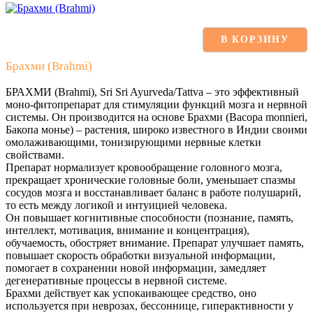
В КОРЗИНУ
Брахми (Brahmi)
БРАХМИ (Brahmi), Sri Sri Ayurveda/Tattva – это эффективный
моно-фитопрепарат для стимуляции функций мозга и нервной
системы. Он производится на основе Брахми (Bacopa monnieri,
Бакопа монье) – растения, широко известного в Индии своими
омолаживающими, тонизирующими нервные клетки
свойствами.
Препарат нормализует кровообращение головного мозга,
прекращает хронические головные боли, уменьшает спазмы
сосудов мозга и восстанавливает баланс в работе полушарий,
то есть между логикой и интуицией человека.
Он повышает когнитивные способности (познание, память,
интеллект, мотивация, внимание и концентрация),
обучаемость, обостряет внимание. Препарат улучшает память,
повышает скорость обработки визуальной информации,
помогает в сохранении новой информации, замедляет
дегенеративные процессы в нервной системе.
Брахми действует как успокаивающее средство, оно
используется при неврозах, бессоннице, гиперактивности у