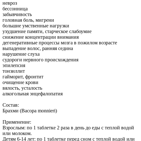
невроз
бессонница
забывчивость
головная боль, мигрени
большие умственные нагрузки
ухудшение памяти, старческое слабоумие
снижение концентрации внимания
дегенеративные процессы мозга в пожилом возрасте
выпадение волос, ранняя седина
нарушение слуха
судороги нервного происхождения
эпилепсия
тонзиллит
гайморит, фронтит
очищение крови
вялость, усталость
алкогольная энцефалопатия
Состав:
Брахми (Bacopa monnieri)
Применение:
Взрослым: по 1 таблетке 2 раза в день до еды с теплой водой
или молоком.
Детям 6-14 лет: по 1 таблетке перед сном с теплой водой или