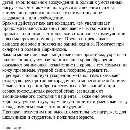
детей, эмоциональном возбуждении и больших умственных
нагрузках. Оно также используется для лечения психоза,
эпилепсии и тревоги, поскольку снимает нервное
раздражение или возбуждение.
Брахми действует как антиоксидант, чем увеличивает
продолжительность жизни, повышает качество жизни и
придает сил и помогает поддерживать хорошее самочувствие
в весьма преклонном возрасте. Препарат прекращает
выпадение волос и появление ранней седины. Помогает при
склерозе и болезни Паркинсона.
Бакопа монье повышает защитные силы организма, укрепляет
надпочечники, улучшает капиллярное кровообращение,
оказывает очищающее воздействие на кровь, а тем самым и на
кожу при экземе, угревой сыпи, псориазе, дерматите.
Препарат способствует ускорению метаболизма, оказывает
охлаждающее, противолихорадочное и мочегонное действие.
Помогает в терапии бронхолегочных заболеваний и при
сердечно-сосудистых расстройствах, зависящих от
эмоционального состояния пациента. Также оно очень
хорошо улучшает слух, нормализует аппетит и уменьшает тягу
к сладкому, чем поможет при похудении.
Препарат незаменим при высоких ментальных нагрузках, для
школьников и студентов, в пожилом возрасте.
Показания: