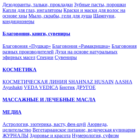
Дезодоранты, тальки, прокладки
Зубные пасты, порошки
Капли для глаз, ингаляторы
Краски и маски для волос на
основе хны
Мыло, скрабы, гели для душа
Шампуни,
кондиционеры
Благовония, книги, сувениры
Благовония «Пушкар»
Благовония «Рамакришна»
Благовония
разных производителей
Духи на основе натуральных
эфирных масел
Специи
Сувениры
КОСМЕТИКА
КОСМЕТИЧЕСКАЯ ЛИНИЯ SHAHNAZ HUSAIN
AASHA
Ayushakti
VEDA VEDICA
Биотик
ДРУГОЕ
МАССАЖНЫЕ И ЛЕЧЕБНЫЕ МАСЛА
МЕДИА
Астрология, эзотерика, васту, фен-шуй
Аюрведа,
целительство
Вегетарианское питание, ведическая кулинария
ЖУРНАЛЫ
Здоровье и красота
Нумерология, суфизм