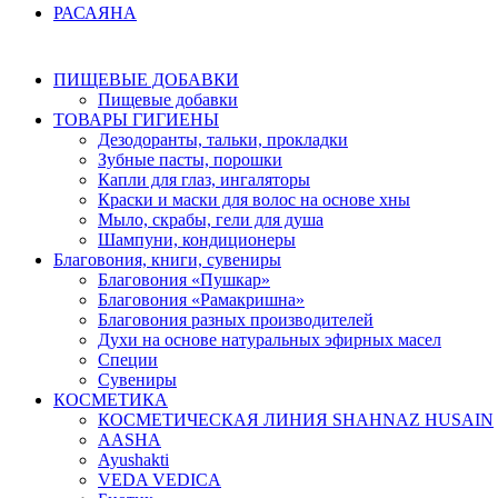
РАСАЯНА
ПИЩЕВЫЕ ДОБАВКИ
Пищевые добавки
ТОВАРЫ ГИГИЕНЫ
Дезодоранты, тальки, прокладки
Зубные пасты, порошки
Капли для глаз, ингаляторы
Краски и маски для волос на основе хны
Мыло, скрабы, гели для душа
Шампуни, кондиционеры
Благовония, книги, сувениры
Благовония «Пушкар»
Благовония «Рамакришна»
Благовония разных производителей
Духи на основе натуральных эфирных масел
Специи
Сувениры
КОСМЕТИКА
КОСМЕТИЧЕСКАЯ ЛИНИЯ SHAHNAZ HUSAIN
AASHA
Ayushakti
VEDA VEDICA