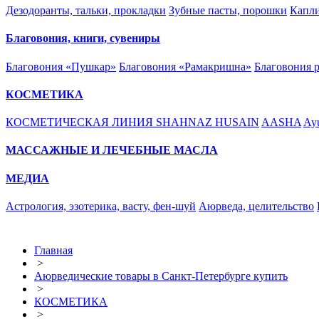
Дезодоранты, тальки, прокладки
Зубные пасты, порошки
Капли
Благовония, книги, сувениры
Благовония «Пушкар»
Благовония «Рамакришна»
Благовония 
КОСМЕТИКА
КОСМЕТИЧЕСКАЯ ЛИНИЯ SHAHNAZ HUSAIN
AASHA
Ayu
МАССАЖНЫЕ И ЛЕЧЕБНЫЕ МАСЛА
МЕДИА
Астрология, эзотерика, васту, фен-шуй
Аюрведа, целительство
Главная
>
Аюрведические товары в Санкт-Петербурге купить
>
КОСМЕТИКА
>