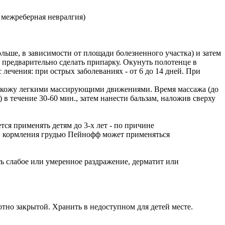
 межреберная невралгия)
ольше, в зависимости от площади болезненного участка) и затем
 предварительно сделать припарку. Окунуть полотенце в
 лечения: при острых заболеваниях - от 6 до 14 дней. При
ь в кожу легкими массирующими движениями. Время массажа (до
в течение 30-60 мин., затем нанести бальзам, наложив сверху
ся применять детям до 3-х лет - по причине
и и кормления грудью Пейнофф может применяться
 слабое или умеренное раздражение, дерматит или
отно закрытой. Хранить в недоступном для детей месте.