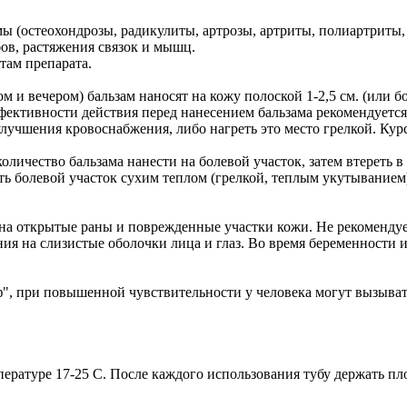
ы (остеохондрозы, радикулиты, артрозы, артриты, полиартриты,
ов, растяжения связок и мышц.
там препарата.
ом и вечером) бальзам наносят на кожу полоской 1-2,5 см. (или б
ективности действия перед нанесением бальзама рекомендуется
улучшения кровоснабжения, либо нагреть это место грелкой. Курс
количество бальзама нанести на болевой участок, затем втерет
ть болевой участок сухим теплом (грелкой, теплым укутыванием) 
на открытые раны и поврежденные участки кожи. Не рекомендует
ания на слизистые оболочки лица и глаз. Во время беременност
, при повышенной чувствительности у человека могут вызывать
пературе 17-25 С. После каждого использования тубу держать пл