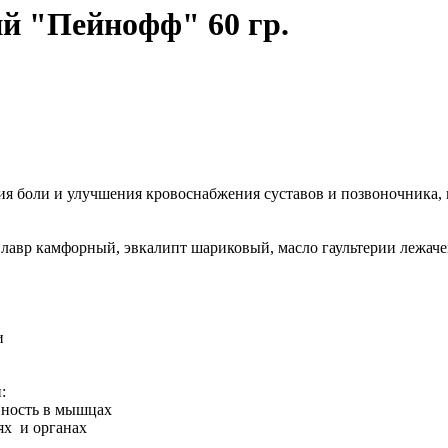
й "Пейнофф" 60 гр.
ия боли и улучшения кровоснабжения суставов и позвоночника,
лавр камфорный, эвкалипт шариковый, масло гаультерии лежачей
и
:
анность в мышцах
ях и органах