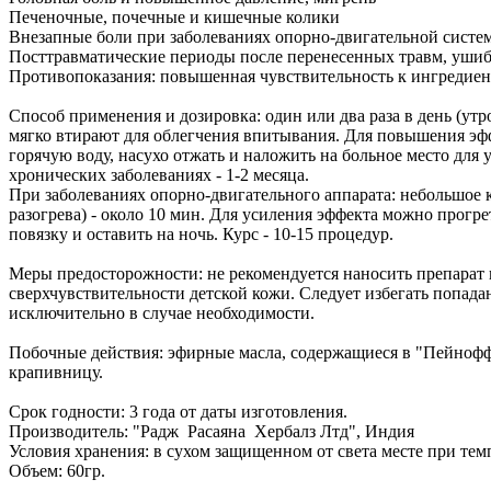
Печеночные, почечные и кишечные колики
Внезапные боли при заболеваниях опорно-двигательной систем
Посттравматические периоды после перенесенных травм, ушиб
Противопоказания: повышенная чувствительность к ингредиен
Способ применения и дозировка: один или два раза в день (утр
мягко втирают для облегчения впитывания. Для повышения эфф
горячую воду, насухо отжать и наложить на больное место для 
хронических заболеваниях - 1-2 месяца.
При заболеваниях опорно-двигательного аппарата: небольшое 
разогрева) - около 10 мин. Для усиления эффекта можно прогре
повязку и оставить на ночь. Курс - 10-15 процедур.
Меры предосторожности: не рекомендуется наносить препарат 
сверхчувствительности детской кожи. Следует избегать попад
исключительно в случае необходимости.
Побочные действия: эфирные масла, содержащиеся в "Пейнофф"
крапивницу.
Срок годности: 3 года от даты изготовления.
Производитель: "Радж Расаяна Хербалз Лтд", Индия
Условия хранения: в сухом защищенном от света месте при тем
Объем: 60гр.