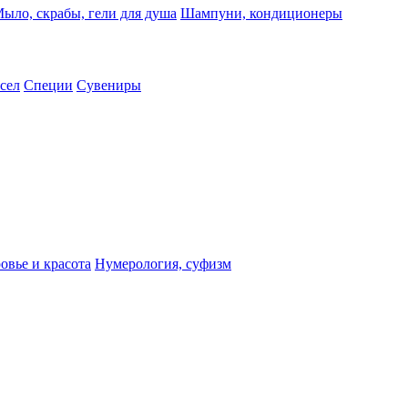
ыло, скрабы, гели для душа
Шампуни, кондиционеры
сел
Специи
Сувениры
овье и красота
Нумерология, суфизм