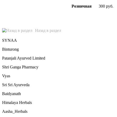
Розничная
300 руб.
Назад в раздел
SYNAA
Binturong
Patanjali Ayurved Limited
Shri Ganga Pharmacy
Vyas
Sri Sri Ayurveda
Baidyanath
Himalaya Herbals
Aasha_Herbals