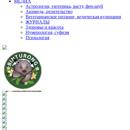
МЕДИА
Астрология, эзотерика, васту, фен-шуй
Аюрведа, целительство
Вегетарианское питание, ведическая кулинария
ЖУРНАЛЫ
Здоровье и красота
Нумерология, суфизм
Психология