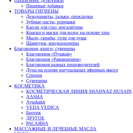
ПИЩЕВЫЕ ДОБАВКИ
Пищевые добавки
ТОВАРЫ ГИГИЕНЫ
Дезодоранты, тальки, прокладки
Зубные пасты, порошки
Капли для глаз, ингаляторы
Краски и маски для волос на основе хны
Мыло, скрабы, гели для душа
Шампуни, кондиционеры
Благовония, книги, сувениры
Благовония «Пушкар»
Благовония «Рамакришна»
Благовония разных производителей
Духи на основе натуральных эфирных масел
Специи
Сувениры
КОСМЕТИКА
КОСМЕТИЧЕСКАЯ ЛИНИЯ SHAHNAZ HUSAIN
AASHA
Ayushakti
VEDA VEDICA
Биотик
ДРУГОЕ
РАСАЯНА
МАССАЖНЫЕ И ЛЕЧЕБНЫЕ МАСЛА