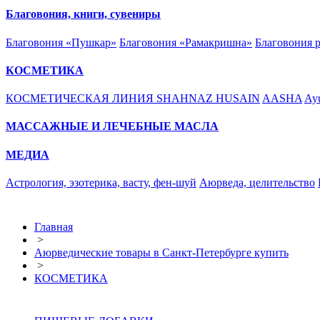
Благовония, книги, сувениры
Благовония «Пушкар»
Благовония «Рамакришна»
Благовония 
КОСМЕТИКА
КОСМЕТИЧЕСКАЯ ЛИНИЯ SHAHNAZ HUSAIN
AASHA
Ayu
МАССАЖНЫЕ И ЛЕЧЕБНЫЕ МАСЛА
МЕДИА
Астрология, эзотерика, васту, фен-шуй
Аюрведа, целительство
Главная
>
Аюрведические товары в Санкт-Петербурге купить
>
КОСМЕТИКА