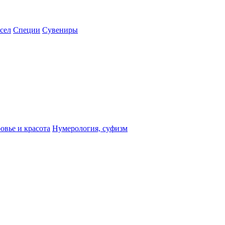
сел
Специи
Сувениры
овье и красота
Нумерология, суфизм