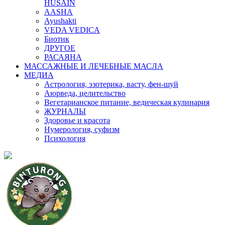
HUSAIN
AASHA
Ayushakti
VEDA VEDICA
Биотик
ДРУГОЕ
РАСАЯНА
МАССАЖНЫЕ И ЛЕЧЕБНЫЕ МАСЛА
МЕДИА
Астрология, эзотерика, васту, фен-шуй
Аюрведа, целительство
Вегетарианское питание, ведическая кулинария
ЖУРНАЛЫ
Здоровье и красота
Нумерология, суфизм
Психология