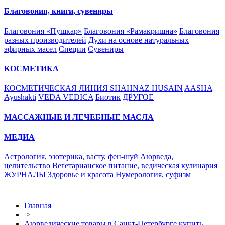
Благовония, книги, сувениры
Благовония «Пушкар»
Благовония «Рамакришна»
Благовония
разных производителей
Духи на основе натуральных
эфирных масел
Специи
Сувениры
КОСМЕТИКА
КОСМЕТИЧЕСКАЯ ЛИНИЯ SHAHNAZ HUSAIN
AASHA
Ayushakti
VEDA VEDICA
Биотик
ДРУГОЕ
МАССАЖНЫЕ И ЛЕЧЕБНЫЕ МАСЛА
МЕДИА
Астрология, эзотерика, васту, фен-шуй
Аюрведа,
целительство
Вегетарианское питание, ведическая кулинария
ЖУРНАЛЫ
Здоровье и красота
Нумерология, суфизм
Главная
>
Аюрведические товары в Санкт-Петербурге купить