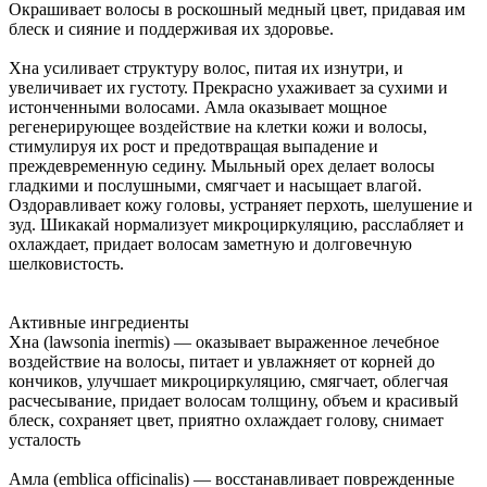
Окрашивает волосы в роскошный медный цвет, придавая им
блеск и сияние и поддерживая их здоровье.
Хна усиливает структуру волос, питая их изнутри, и
увеличивает их густоту. Прекрасно ухаживает за сухими и
истонченными волосами. Амла оказывает мощное
регенерирующее воздействие на клетки кожи и волосы,
стимулируя их рост и предотвращая выпадение и
преждевременную седину. Мыльный орех делает волосы
гладкими и послушными, смягчает и насыщает влагой.
Оздоравливает кожу головы, устраняет перхоть, шелушение и
зуд. Шикакай нормализует микроциркуляцию, расслабляет и
охлаждает, придает волосам заметную и долговечную
шелковистость.
Активные ингредиенты
Хна (lawsonia inermis) — оказывает выраженное лечебное
воздействие на волосы, питает и увлажняет от корней до
кончиков, улучшает микроциркуляцию, смягчает, облегчая
расчесывание, придает волосам толщину, объем и красивый
блеск, сохраняет цвет, приятно охлаждает голову, снимает
усталость
Амла (emblica officinalis) — восстанавливает поврежденные