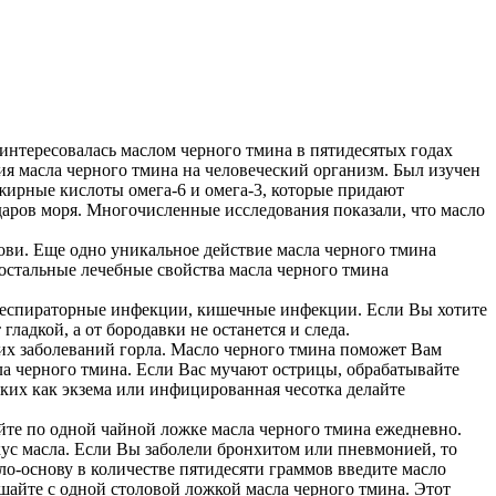
нтересовалась маслом черного тмина в пятидесятых годах
вия масла черного тмина на человеческий организм. Был изучен
жирные кислоты омега-6 и омега-3, которые придают
даров моря. Многочисленные исследования показали, что масло
рови. Еще одно уникальное действие масла черного тмина
 остальные лечебные свойства масла черного тмина
е респираторные инфекции, кишечные инфекции. Если Вы хотите
гладкой, а от бородавки не останется и следа.
ких заболеваний горла. Масло черного тмина поможет Вам
сла черного тмина. Если Вас мучают острицы, обрабатывайте
аких как экзема или инфицированная чесотка делайте
йте по одной чайной ложке масла черного тмина ежедневно.
вкус масла. Если Вы заболели бронхитом или пневмонией, то
ло-основу в количестве пятидесяти граммов введите масло
ешайте с одной столовой ложкой масла черного тмина. Этот