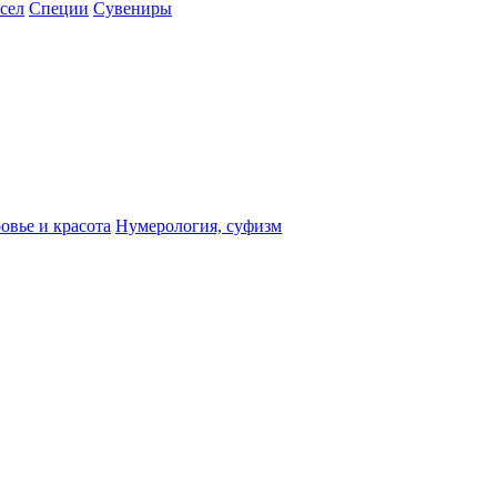
сел
Специи
Сувениры
овье и красота
Нумерология, суфизм