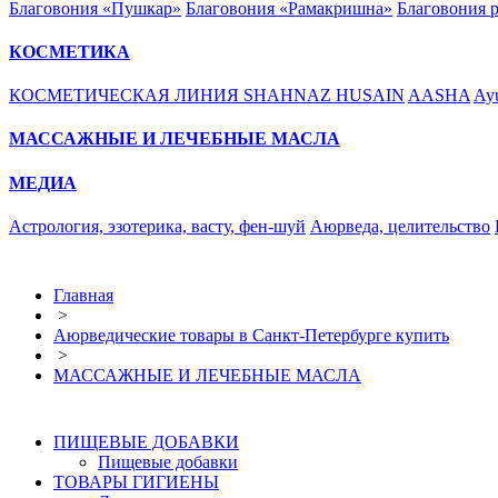
Благовония «Пушкар»
Благовония «Рамакришна»
Благовония 
КОСМЕТИКА
КОСМЕТИЧЕСКАЯ ЛИНИЯ SHAHNAZ HUSAIN
AASHA
Ayu
МАССАЖНЫЕ И ЛЕЧЕБНЫЕ МАСЛА
МЕДИА
Астрология, эзотерика, васту, фен-шуй
Аюрведа, целительство
Главная
>
Аюрведические товары в Санкт-Петербурге купить
>
МАССАЖНЫЕ И ЛЕЧЕБНЫЕ МАСЛА
ПИЩЕВЫЕ ДОБАВКИ
Пищевые добавки
ТОВАРЫ ГИГИЕНЫ