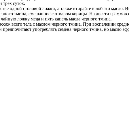
 трех суток.
стве одной столовой ложки, а также втирайте в лоб это масло. 
рного тмина, смешанное с отваром корицы. На двести граммов от
е чайную ложку меда и пять капель масла черного тмина.
ссаж всего тела с маслом черного тмина. При воспалении средне
и предпочитают употреблять семена черного тмина, но масло эфф