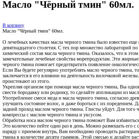
Масло "Чёрный тмин" 60мл.
В корзину
Масло "Чёрный тмин" 60мл.
О лечебных качествах масла черного тмина было известно еще
девятнадцатого столетия. С тех пор множество лабораторий по
химический состав масла черного тмина. Оказалось, что в эт
замечательные лечебные свойства морепродуктам. Эти жирные 
черного тмина помогает предотвратить появление онкологическ
Если Вы будете регулярно употреблять масло черного тмина, то
заключается в его влиянии на деятельность вилочковой железы
проистекают из этого.
Укрепляя организм при помощи масла черного тмина, Вы однов
свести бородавку или родинку, то сделайте аппликации из масла
Употребление смеси меда и масла черного тмина, согласно др
улучшить состояние волос, и даже бороться с их поредением. 
задний проход маслом черного тмина. Глисты уйдут. Для того 
компрессы с маслом черного тмина и уксусом.
Обработка носа маслом черного тмина поможет Вам избавиться
Это количество пейте один раз в день. Можно размешать его с
наряду с приемом внутрь, Вам необходимо проводить растирани
тмина в количестве десяти граммов. Этой смесью и делайте ра