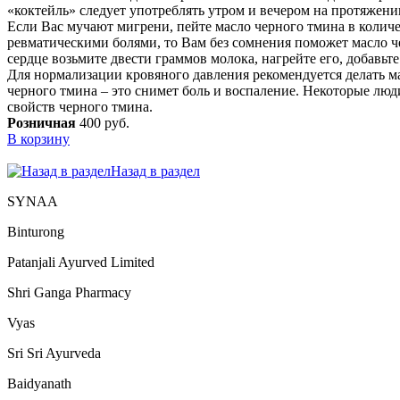
«коктейль» следует употреблять утром и вечером на протяжении
Если Вас мучают мигрени, пейте масло черного тмина в количе
ревматическими болями, то Вам без сомнения поможет масло че
сердце возьмите двести граммов молока, нагрейте его, добавьт
Для нормализации кровяного давления рекомендуется делать ма
черного тмина – это снимет боль и воспаление. Некоторые люд
свойств черного тмина.
Розничная
400 руб.
В корзину
Назад в раздел
SYNAA
Binturong
Patanjali Ayurved Limited
Shri Ganga Pharmacy
Vyas
Sri Sri Ayurveda
Baidyanath