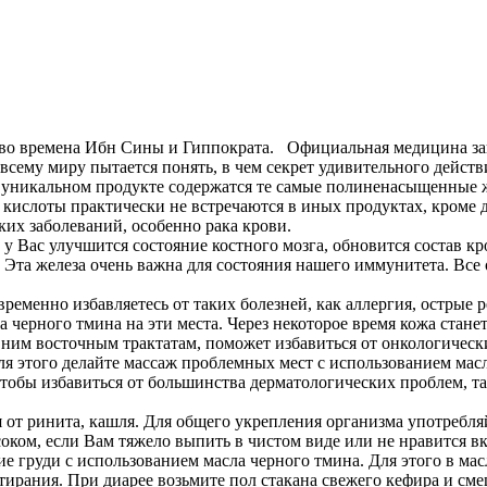
 во времена Ибн Сины и Гиппократа. Официальная медицина заи
 всему миру пытается понять, в чем секрет удивительного дейст
ом уникальном продукте содержатся те самые полиненасыщенные 
кислоты практически не встречаются в иных продуктах, кроме 
их заболеваний, особенно рака крови.
 у Вас улучшится состояние костного мозга, обновится состав к
. Эта железа очень важна для состояния нашего иммунитета. Все
ременно избавляетесь от таких болезней, как аллергия, остры
 черного тмина на эти места. Через некоторое время кожа станет 
евним восточным трактатам, поможет избавиться от онкологичес
Для этого делайте массаж проблемных мест с использованием ма
чтобы избавиться от большинства дерматологических проблем, т
 от ринита, кашля. Для общего укрепления организма употребля
 соком, если Вам тяжело выпить в чистом виде или не нравится 
е груди с использованием масла черного тмина. Для этого в мас
стирания. При диарее возьмите пол стакана свежего кефира и см