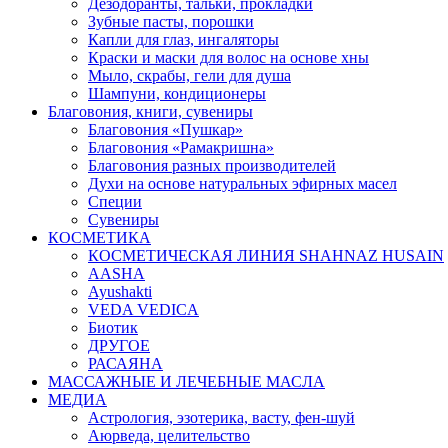
Дезодоранты, тальки, прокладки
Зубные пасты, порошки
Капли для глаз, ингаляторы
Краски и маски для волос на основе хны
Мыло, скрабы, гели для душа
Шампуни, кондиционеры
Благовония, книги, сувениры
Благовония «Пушкар»
Благовония «Рамакришна»
Благовония разных производителей
Духи на основе натуральных эфирных масел
Специи
Сувениры
КОСМЕТИКА
КОСМЕТИЧЕСКАЯ ЛИНИЯ SHAHNAZ HUSAIN
AASHA
Ayushakti
VEDA VEDICA
Биотик
ДРУГОЕ
РАСАЯНА
МАССАЖНЫЕ И ЛЕЧЕБНЫЕ МАСЛА
МЕДИА
Астрология, эзотерика, васту, фен-шуй
Аюрведа, целительство