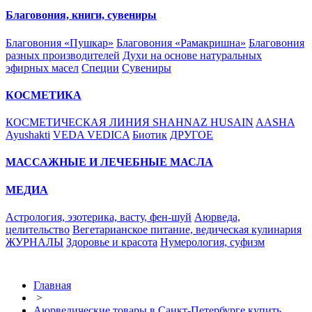
Благовония, книги, сувениры
Благовония «Пушкар»
Благовония «Рамакришна»
Благовония
разных производителей
Духи на основе натуральных
эфирных масел
Специи
Сувениры
КОСМЕТИКА
КОСМЕТИЧЕСКАЯ ЛИНИЯ SHAHNAZ HUSAIN
AASHA
Ayushakti
VEDA VEDICA
Биотик
ДРУГОЕ
МАССАЖНЫЕ И ЛЕЧЕБНЫЕ МАСЛА
МЕДИА
Астрология, эзотерика, васту, фен-шуй
Аюрведа,
целительство
Вегетарианское питание, ведическая кулинария
ЖУРНАЛЫ
Здоровье и красота
Нумерология, суфизм
Главная
>
Аюрведические товары в Санкт-Петербурге купить