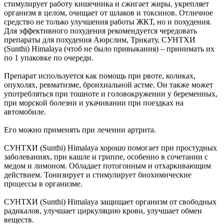
стимулирует работу кишечника и сжигает жиры, укрепляет
организм в целом, очищает от шлаков и токсинов. Отличное
средство не только улучшения работы ЖКТ, но и похудения.
Для эффективного похудения рекомендуется чередовать
препараты для похудения Аюрслим, Трикату, СУНТХИ
(Sunthi) Himalaya (чтоб не было привыкания) – принимать их
по 1 упаковке по очереди.
Препарат используется как помощь при рвоте, коликах,
опухолях, ревматизме, бронхиальной астме. Он также может
употребляться при тошноте и головокружении у беременных,
при морской болезни и укачивании при поездках на
автомобиле.
Его можно применять при лечении артрита.
СУНТХИ (Sunthi) Himalaya хорошо помогает при простудных
заболеваниях, при кашле и гриппе, особенно в сочетании с
медом и лимоном. Обладает потогонным и отхаркивающим
действием. Тонизирует и стимулирует биохимические
процессы в организме.
СУНТХИ (Sunthi) Himalaya защищает организм от свободных
радикалов, улучшает циркуляцию крови, улучшает обмен
веществ.