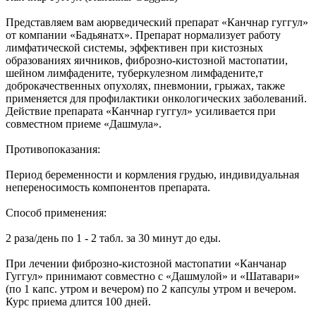
Представляем вам аюрведический препарат «Канчнар гуггул»
от компании «Бадьянатх». Препарат нормализует работу
лимфатической системы, эффективен при кистозных
образованиях яичников, фиброзно-кистозной мастопатии,
шейном лимфадените, туберкулезном лимфадените,т
доброкачественных опухолях, пневмонии, грыжах, также
применяется для профилактики онкологических заболеваний.
Действие препарата «Канчнар гуггул» усиливается при
совместном приеме «Дашмула».
Противопоказания:
Период беременности и кормления грудью, индивидуальная
непереносимость компонентов препарата.
Способ применения:
2 раза/день по 1 - 2 табл. за 30 минут до еды.
При лечении фиброзно-кистозной мастопатии «Канчанар
Гуггул» принимают совместно с «Дашмулой» и «Шатавари»
(по 1 капс. утром и вечером) по 2 капсулы утром и вечером.
Курс приема длится 100 дней.