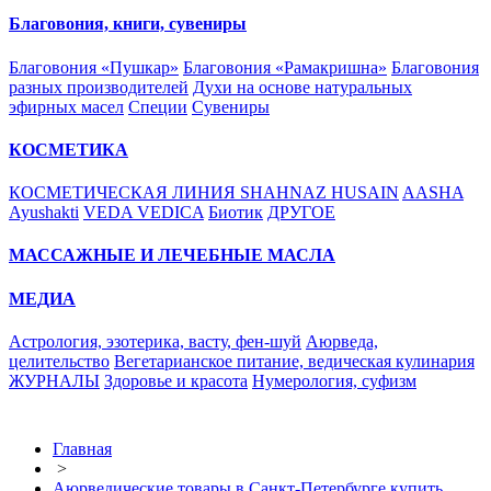
Благовония, книги, сувениры
Благовония «Пушкар»
Благовония «Рамакришна»
Благовония
разных производителей
Духи на основе натуральных
эфирных масел
Специи
Сувениры
КОСМЕТИКА
КОСМЕТИЧЕСКАЯ ЛИНИЯ SHAHNAZ HUSAIN
AASHA
Ayushakti
VEDA VEDICA
Биотик
ДРУГОЕ
МАССАЖНЫЕ И ЛЕЧЕБНЫЕ МАСЛА
МЕДИА
Астрология, эзотерика, васту, фен-шуй
Аюрведа,
целительство
Вегетарианское питание, ведическая кулинария
ЖУРНАЛЫ
Здоровье и красота
Нумерология, суфизм
Главная
>
Аюрведические товары в Санкт-Петербурге купить