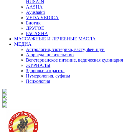
HUSAIN
AASHA
Ayushakti
VEDA VEDICA
Биотик
ДРУГОЕ
РАСАЯНА
МАССАЖНЫЕ И ЛЕЧЕБНЫЕ МАСЛА
МЕДИА
Астрология, эзотерика, васту, фен-шуй
Аюрведа, целительство
Вегетарианское питание, ведическая кулинария
ЖУРНАЛЫ
Здоровье и красота
Нумерология, суфизм
Психология