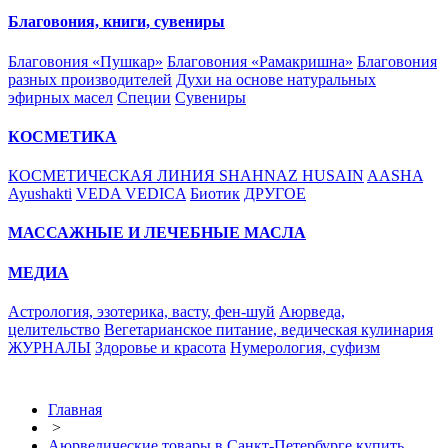
Благовония, книги, сувениры
Благовония «Пушкар»
Благовония «Рамакришна»
Благовония
разных производителей
Духи на основе натуральных
эфирных масел
Специи
Сувениры
КОСМЕТИКА
КОСМЕТИЧЕСКАЯ ЛИНИЯ SHAHNAZ HUSAIN
AASHA
Ayushakti
VEDA VEDICA
Биотик
ДРУГОЕ
МАССАЖНЫЕ И ЛЕЧЕБНЫЕ МАСЛА
МЕДИА
Астрология, эзотерика, васту, фен-шуй
Аюрведа,
целительство
Вегетарианское питание, ведическая кулинария
ЖУРНАЛЫ
Здоровье и красота
Нумерология, суфизм
Главная
>
Аюрведические товары в Санкт-Петербурге купить