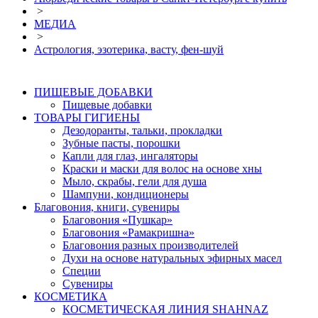
>
МЕДИА
>
Астрология, эзотерика, васту, фен-шуй
ПИЩЕВЫЕ ДОБАВКИ
Пищевые добавки
ТОВАРЫ ГИГИЕНЫ
Дезодоранты, тальки, прокладки
Зубные пасты, порошки
Капли для глаз, ингаляторы
Краски и маски для волос на основе хны
Мыло, скрабы, гели для душа
Шампуни, кондиционеры
Благовония, книги, сувениры
Благовония «Пушкар»
Благовония «Рамакришна»
Благовония разных производителей
Духи на основе натуральных эфирных масел
Специи
Сувениры
КОСМЕТИКА
КОСМЕТИЧЕСКАЯ ЛИНИЯ SHAHNAZ