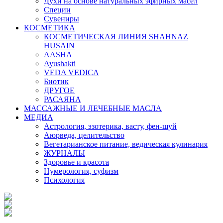
Духи на основе натуральных эфирных масел
Специи
Сувениры
КОСМЕТИКА
КОСМЕТИЧЕСКАЯ ЛИНИЯ SHAHNAZ
HUSAIN
AASHA
Ayushakti
VEDA VEDICA
Биотик
ДРУГОЕ
РАСАЯНА
МАССАЖНЫЕ И ЛЕЧЕБНЫЕ МАСЛА
МЕДИА
Астрология, эзотерика, васту, фен-шуй
Аюрведа, целительство
Вегетарианское питание, ведическая кулинария
ЖУРНАЛЫ
Здоровье и красота
Нумерология, суфизм
Психология