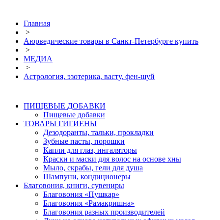
Главная
>
Аюрведические товары в Санкт-Петербурге купить
>
МЕДИА
>
Астрология, эзотерика, васту, фен-шуй
ПИЩЕВЫЕ ДОБАВКИ
Пищевые добавки
ТОВАРЫ ГИГИЕНЫ
Дезодоранты, тальки, прокладки
Зубные пасты, порошки
Капли для глаз, ингаляторы
Краски и маски для волос на основе хны
Мыло, скрабы, гели для душа
Шампуни, кондиционеры
Благовония, книги, сувениры
Благовония «Пушкар»
Благовония «Рамакришна»
Благовония разных производителей