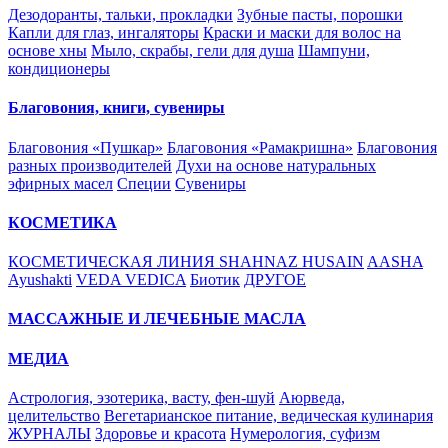
Дезодоранты, тальки, прокладки
Зубные пасты, порошки
Капли для глаз, ингаляторы
Краски и маски для волос на
основе хны
Мыло, скрабы, гели для душа
Шампуни,
кондиционеры
Благовония, книги, сувениры
Благовония «Пушкар»
Благовония «Рамакришна»
Благовония
разных производителей
Духи на основе натуральных
эфирных масел
Специи
Сувениры
КОСМЕТИКА
КОСМЕТИЧЕСКАЯ ЛИНИЯ SHAHNAZ HUSAIN
AASHA
Ayushakti
VEDA VEDICA
Биотик
ДРУГОЕ
МАССАЖНЫЕ И ЛЕЧЕБНЫЕ МАСЛА
МЕДИА
Астрология, эзотерика, васту, фен-шуй
Аюрведа,
целительство
Вегетарианское питание, ведическая кулинария
ЖУРНАЛЫ
Здоровье и красота
Нумерология, суфизм