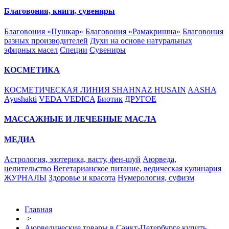
Благовония, книги, сувениры
Благовония «Пушкар»
Благовония «Рамакришна»
Благовония
разных производителей
Духи на основе натуральных
эфирных масел
Специи
Сувениры
КОСМЕТИКА
КОСМЕТИЧЕСКАЯ ЛИНИЯ SHAHNAZ HUSAIN
AASHA
Ayushakti
VEDA VEDICA
Биотик
ДРУГОЕ
МАССАЖНЫЕ И ЛЕЧЕБНЫЕ МАСЛА
МЕДИА
Астрология, эзотерика, васту, фен-шуй
Аюрведа,
целительство
Вегетарианское питание, ведическая кулинария
ЖУРНАЛЫ
Здоровье и красота
Нумерология, суфизм
Главная
>
Аюрведические товары в Санкт-Петербурге купить