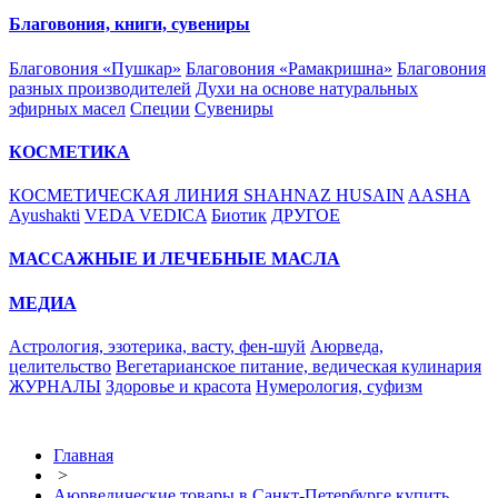
Благовония, книги, сувениры
Благовония «Пушкар»
Благовония «Рамакришна»
Благовония
разных производителей
Духи на основе натуральных
эфирных масел
Специи
Сувениры
КОСМЕТИКА
КОСМЕТИЧЕСКАЯ ЛИНИЯ SHAHNAZ HUSAIN
AASHA
Ayushakti
VEDA VEDICA
Биотик
ДРУГОЕ
МАССАЖНЫЕ И ЛЕЧЕБНЫЕ МАСЛА
МЕДИА
Астрология, эзотерика, васту, фен-шуй
Аюрведа,
целительство
Вегетарианское питание, ведическая кулинария
ЖУРНАЛЫ
Здоровье и красота
Нумерология, суфизм
Главная
>
Аюрведические товары в Санкт-Петербурге купить