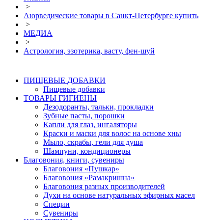
>
Аюрведические товары в Санкт-Петербурге купить
>
МЕДИА
>
Астрология, эзотерика, васту, фен-шуй
ПИЩЕВЫЕ ДОБАВКИ
Пищевые добавки
ТОВАРЫ ГИГИЕНЫ
Дезодоранты, тальки, прокладки
Зубные пасты, порошки
Капли для глаз, ингаляторы
Краски и маски для волос на основе хны
Мыло, скрабы, гели для душа
Шампуни, кондиционеры
Благовония, книги, сувениры
Благовония «Пушкар»
Благовония «Рамакришна»
Благовония разных производителей
Духи на основе натуральных эфирных масел
Специи
Сувениры