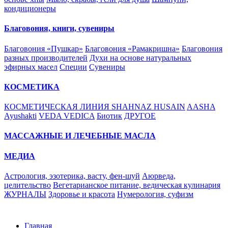
кондиционеры
Благовония, книги, сувениры
Благовония «Пушкар»
Благовония «Рамакришна»
Благовония
разных производителей
Духи на основе натуральных
эфирных масел
Специи
Сувениры
КОСМЕТИКА
КОСМЕТИЧЕСКАЯ ЛИНИЯ SHAHNAZ HUSAIN
AASHA
Ayushakti
VEDA VEDICA
Биотик
ДРУГОЕ
МАССАЖНЫЕ И ЛЕЧЕБНЫЕ МАСЛА
МЕДИА
Астрология, эзотерика, васту, фен-шуй
Аюрведа,
целительство
Вегетарианское питание, ведическая кулинария
ЖУРНАЛЫ
Здоровье и красота
Нумерология, суфизм
Главная