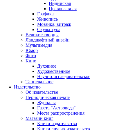
Индийская
Православная
Графика
Живопись
Мозаика, витраж
Скульптура
Великие творцы
Ландшафтный дизайн
Мультимедиа
Юмор
Фото
Кино
Духовное
Художественное
Научно-исследовательское
Танцевальное
Издательство
Об издательстве
Периодическая печать
Журналы
Газета "Астроведа"
Места распространения
Магазин книг
Книги издательства
Книги других издательств