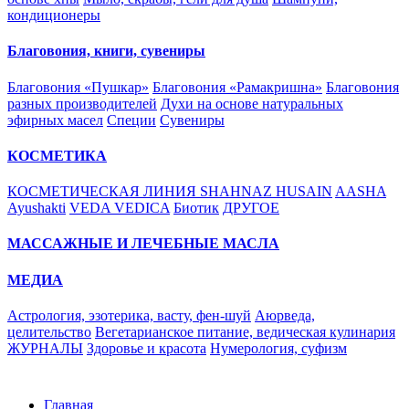
кондиционеры
Благовония, книги, сувениры
Благовония «Пушкар»
Благовония «Рамакришна»
Благовония
разных производителей
Духи на основе натуральных
эфирных масел
Специи
Сувениры
КОСМЕТИКА
КОСМЕТИЧЕСКАЯ ЛИНИЯ SHAHNAZ HUSAIN
AASHA
Ayushakti
VEDA VEDICA
Биотик
ДРУГОЕ
МАССАЖНЫЕ И ЛЕЧЕБНЫЕ МАСЛА
МЕДИА
Астрология, эзотерика, васту, фен-шуй
Аюрведа,
целительство
Вегетарианское питание, ведическая кулинария
ЖУРНАЛЫ
Здоровье и красота
Нумерология, суфизм
Главная