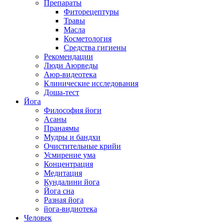
Препараты
Фиторецептуры
Травы
Масла
Косметология
Средства гигиены
Рекомендации
Люди Аюрведы
Аюр-видеотека
Клинические исследования
Доша-тест
Йога
Философия йоги
Асаны
Пранаямы
Мудры и бандхи
Очистительные крийи
Усмирение ума
Концентрация
Медитация
Кундалини йога
Йога сна
Разная йога
йога-видиотека
Человек