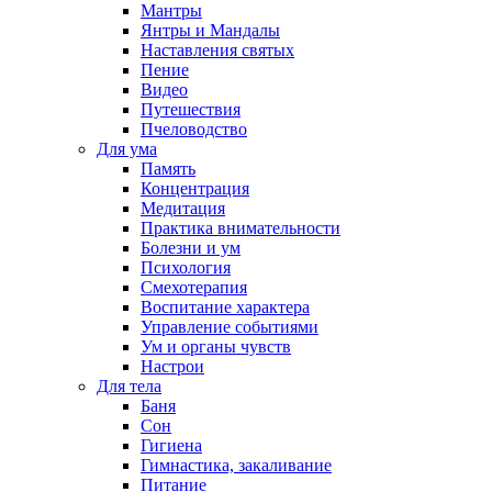
Мантры
Янтры и Мандалы
Наставления святых
Пение
Видео
Путешествия
Пчеловодство
Для ума
Память
Концентрация
Медитация
Практика внимательности
Болезни и ум
Психология
Смехотерапия
Воспитание характера
Управление событиями
Ум и органы чувств
Настрои
Для тела
Баня
Сон
Гигиена
Гимнастика, закаливание
Питание