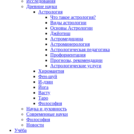
Исследования
Древние науки
Астрология
Что такое астрология?
Виды астрологии
Основы Астрологии
Джйотиш
Астромедицина
Астроминерология
Астрологическая педагогика
Профориентация
Прогнозы, рекомендации
Астрологические услуги
Хиромантия
Фен-шуй
И-дзин
Йога
Васту
Таро
Философия
Наука и духовность
Современные науки
Философия
Новости
Учёба