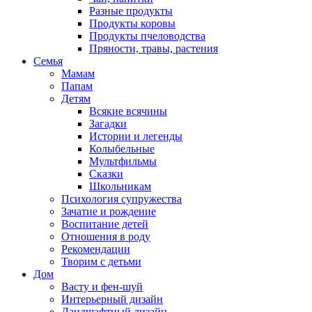
Разные продукты
Продукты коровы
Продукты пчеловодства
Пряности, травы, растения
Семья
Мамам
Папам
Детям
Всякие всячины
Загадки
Истории и легенды
Колыбельные
Мультфильмы
Сказки
Школьникам
Психология супружества
Зачатие и рождение
Воспитание детей
Отношения в роду
Рекомендации
Творим с детьми
Дом
Васту и фен-шуй
Интерьерный дизайн
Ландшафтный дизайн