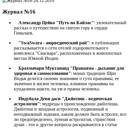
28.12.2010
Журнал №16
Александр Цейко "Путь на Кайлас"
: увлекательный
рассказ о путешествии на святую гору в сердце
Гималаев.
"SwaSwara - аюрведический рай"
: в публикации
рассказывается о сети отелей оздоровительного
комплекса "Свасвара", расположенных в живописных
местах Южной Индии.
Брахмачари Муктананд "Пранаяма - дыхание для
здоровья и самоосознания"
: монах традиции Шри
Видья делится своими знаниями о сути пранаямы, ее
значении в жизни человека, влиянии пранаямы на
кундалини-шакти, на ум и праны человека.
Индубала Деви даси "Джйотиш - ведическая
астрология"
: мудрецы о происхождении джйотиша,
Джйотиш и западная астрология, подвижный и
неподвижный зодиаки, каким должен быть астролог, все
ли предопределено, лунная астрология, странствия
души - эти и другие вопросы раскрываются в статье