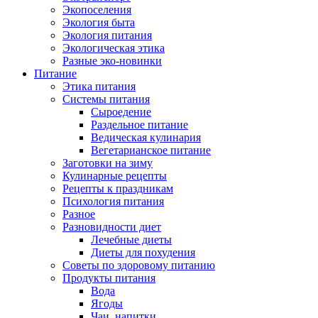
Экопоселения
Экология быта
Экология питания
Экологическая этика
Разные эко-новинки
Питание
Этика питания
Системы питания
Сыроедение
Раздельное питание
Ведическая кулинария
Вегетарианское питание
Заготовки на зиму
Кулинарные рецепты
Рецепты к праздникам
Психология питания
Разное
Разновидности диет
Лечебные диеты
Диеты для похудения
Советы по здоровому питанию
Продукты питания
Вода
Ягоды
Чаи, напитки