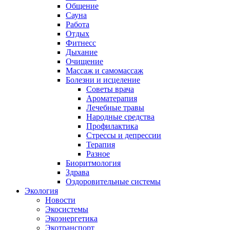
Общение
Сауна
Работа
Отдых
Фитнесс
Дыхание
Очищение
Массаж и самомассаж
Болезни и исцеление
Советы врача
Ароматерапия
Лечебные травы
Народные средства
Профилактика
Стрессы и депрессии
Терапия
Разное
Биоритмология
Здрава
Оздоровительные системы
Экология
Новости
Экосистемы
Экоэнергетика
Экотранспорт