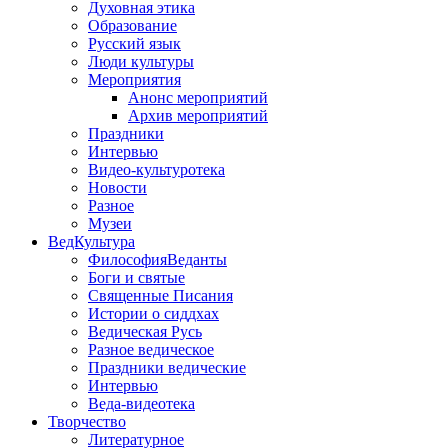
Духовная этика
Образование
Русский язык
Люди культуры
Мероприятия
Анонс мероприятий
Архив мероприятий
Праздники
Интервью
Видео-культуротека
Новости
Разное
Музеи
ВедКультура
ФилософияВеданты
Боги и святые
Священные Писания
Истории о сиддхах
Ведическая Русь
Разное ведическое
Праздники ведические
Интервью
Веда-видеотека
Творчество
Литературное