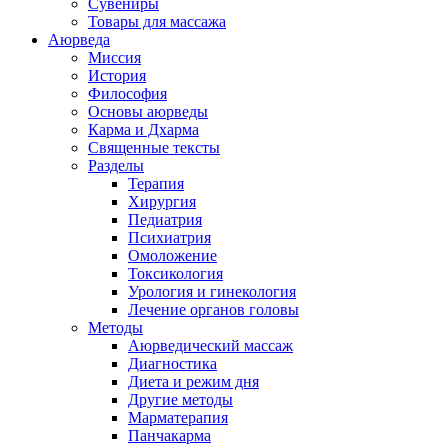
Сувениры
Товары для массажа
Аюрведа
Миссия
История
Философия
Основы аюрведы
Карма и Дхарма
Священные тексты
Разделы
Терапия
Хирургия
Педиатрия
Психиатрия
Омоложение
Токсикология
Урология и гинекология
Лечение органов головы
Методы
Аюрведический массаж
Диагностика
Диета и режим дня
Другие методы
Марматерапия
Панчакарма