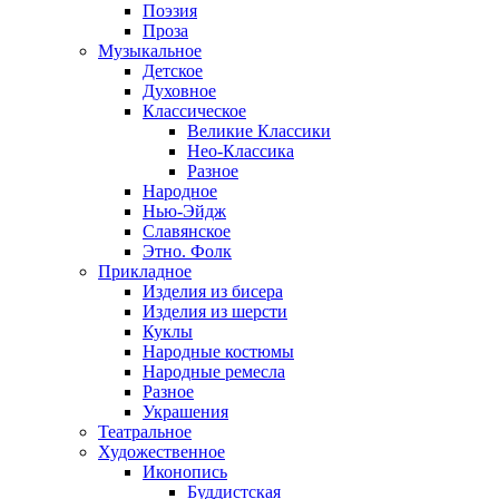
Поэзия
Проза
Музыкальное
Детское
Духовное
Классическое
Великие Классики
Нео-Классика
Разное
Народное
Нью-Эйдж
Славянское
Этно. Фолк
Прикладное
Изделия из бисера
Изделия из шерсти
Куклы
Народные костюмы
Народные ремесла
Разное
Украшения
Театральное
Художественное
Иконопись
Буддистская