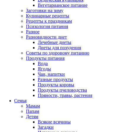
Вегетарианское питание
Заготовки на зиму
Кулинарные рецепты
Рецепты к праздникам
Психология питания
Разное
Разновидности диет
Лечебные диеты
Диеты для похудения
Советы по здоровому питанию
Продукты питания
Вода
Ягоды
Чаи, напитки
Разные продукты
Продукты коровы
Продукты пчеловодства
Пряности, травы, растения
Семья
Мамам
Папам
Детям
Всякие всячины
Загадки