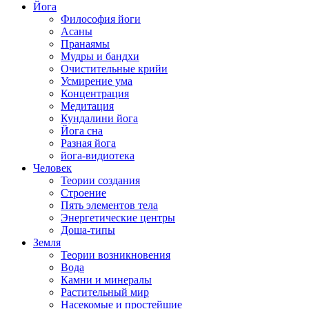
Йога
Философия йоги
Асаны
Пранаямы
Мудры и бандхи
Очистительные крийи
Усмирение ума
Концентрация
Медитация
Кундалини йога
Йога сна
Разная йога
йога-видиотека
Человек
Теории создания
Строение
Пять элементов тела
Энергетические центры
Доша-типы
Земля
Теории возникновения
Вода
Камни и минералы
Растительный мир
Насекомые и простейшие