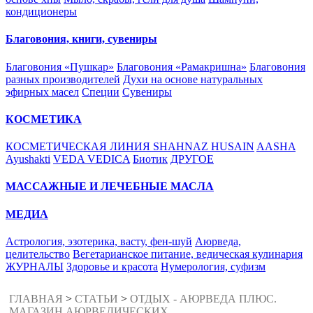
кондиционеры
Благовония, книги, сувениры
Благовония «Пушкар»
Благовония «Рамакришна»
Благовония
разных производителей
Духи на основе натуральных
эфирных масел
Специи
Сувениры
КОСМЕТИКА
КОСМЕТИЧЕСКАЯ ЛИНИЯ SHAHNAZ HUSAIN
AASHA
Ayushakti
VEDA VEDICA
Биотик
ДРУГОЕ
МАССАЖНЫЕ И ЛЕЧЕБНЫЕ МАСЛА
МЕДИА
Астрология, эзотерика, васту, фен-шуй
Аюрведа,
целительство
Вегетарианское питание, ведическая кулинария
ЖУРНАЛЫ
Здоровье и красота
Нумерология, суфизм
ГЛАВНАЯ
>
СТАТЬИ
>
ОТДЫХ - АЮРВЕДА ПЛЮС.
МАГАЗИН АЮРВЕДИЧЕСКИХ