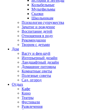
Истории и легенды
Колыбельные
Мультфильмы
Сказки
Школьникам
Психология супружества
Зачатие и рождение
Воспитание детей
Отношения в роду
Рекомендации
Творим с детьми
Дом
Васту и фен-шуй
Интерьерный дизайн
Ландшафтный дизайн
Домашние питомцы
Комнатные цветы
Полезные советы
Сад, огород
Отдых
Кафе
Кино
Театры
Фестивали
Развлечения