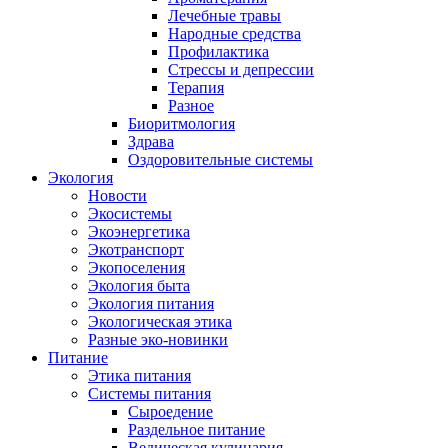
Лечебные травы
Народные средства
Профилактика
Стрессы и депрессии
Терапия
Разное
Биоритмология
Здрава
Оздоровительные системы
Экология
Новости
Экосистемы
Экоэнергетика
Экотранспорт
Экопоселения
Экология быта
Экология питания
Экологическая этика
Разные эко-новинки
Питание
Этика питания
Системы питания
Сыроедение
Раздельное питание
Ведическая кулинария