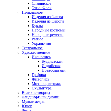
Славянское
Этно. Фолк
Прикладное
Изделия из бисера
Изделия из шерсти
Куклы
Народные костюмы
Народные ремесла
Разное
Украшения
Театральное
Художественное
Иконопись
Буддистская
Индийская
Православная
Графика
Живопись
Мозаика, витраж
Скульптура
Великие творцы
Ландшафтный дизайн
Мультимедиа
Юмор
Фото