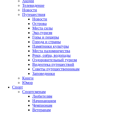
Акции
Телевидение
Новости
Путешествия
Новости
Острова
Места силы
Эко-туризм
Горы и пещеры
Города и страны
Памятники культуры
Места паломничества
Реки, озёра, водопады
Оздоровительный туризм
Видеотека путешествий
Советы путешественникам
Заповедники
Книги
Юмор
Спорт
Спортсменам
Любителям
Начинающим
Чемпионам
Ветеранам