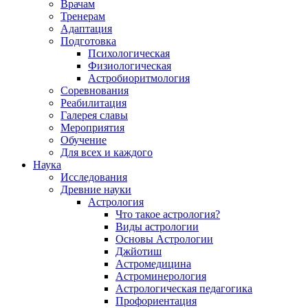
Врачам
Тренерам
Адаптация
Подготовка
Психологическая
Физиологическая
Астробиоритмология
Соревнования
Реабилитация
Галерея славы
Мероприятия
Обучение
Для всех и каждого
Наука
Исследования
Древние науки
Астрология
Что такое астрология?
Виды астрологии
Основы Астрологии
Джйотиш
Астромедицина
Астроминерология
Астрологическая педагогика
Профориентация