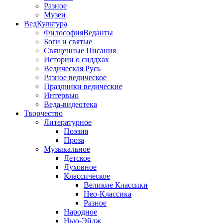
Разное
Музеи
ВедКультура
ФилософияВеданты
Боги и святые
Священные Писания
Истории о сиддхах
Ведическая Русь
Разное ведическое
Праздники ведические
Интервью
Веда-видеотека
Творчество
Литературное
Поэзия
Проза
Музыкальное
Детское
Духовное
Классическое
Великие Классики
Нео-Классика
Разное
Народное
Нью-Эйдж