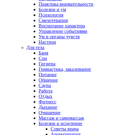
Практика внимательности
Болезни и ум
Психология
Смехотерапия
Воспитание характера
Управление событиями
Ум и органы чувств
Настрои
Для тела
Баня
Сон
Гигиена
Гимнастика, закаливание
Питание
Общение
Сауна
Работа
Отдых
Фитнесс
Дыхание
Очищение
Массаж и самомассаж
Болезни и исцеление
Советы врача
Ароматерапия