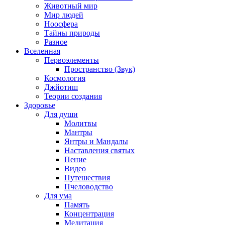
Животный мир
Мир людей
Ноосфера
Тайны природы
Разное
Вселенная
Первоэлементы
Пространство (Звук)
Космология
Джйотиш
Теории создания
Здоровье
Для души
Молитвы
Мантры
Янтры и Мандалы
Наставления святых
Пение
Видео
Путешествия
Пчеловодство
Для ума
Память
Концентрация
Медитация