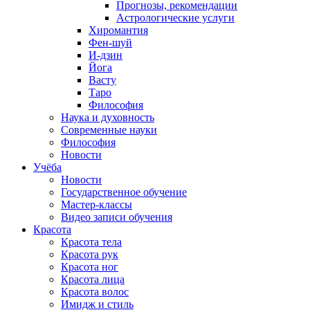
Прогнозы, рекомендации
Астрологические услуги
Хиромантия
Фен-шуй
И-дзин
Йога
Васту
Таро
Философия
Наука и духовность
Современные науки
Философия
Новости
Учёба
Новости
Государственное обучение
Мастер-классы
Видео записи обучения
Красота
Красота тела
Красота рук
Красота ног
Красота лица
Красота волос
Имидж и стиль