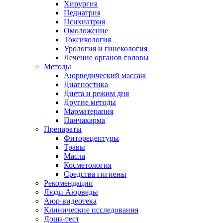
Хирургия
Педиатрия
Психиатрия
Омоложение
Токсикология
Урология и гинекология
Лечение органов головы
Методы
Аюрведический массаж
Диагностика
Диета и режим дня
Другие методы
Марматерапия
Панчакарма
Препараты
Фиторецептуры
Травы
Масла
Косметология
Средства гигиены
Рекомендации
Люди Аюрведы
Аюр-видеотека
Клинические исследования
Доша-тест