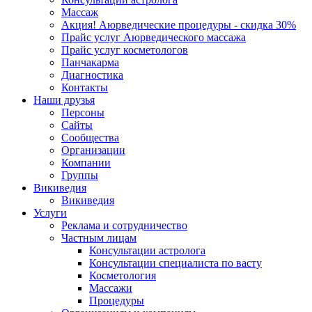
Массаж
Акция! Аюрведические процедуры - скидка 30%
Прайс услуг Аюрведического массажа
Прайс услуг косметологов
Панчакарма
Диагностика
Контакты
Наши друзья
Персоны
Сайты
Сообщества
Организации
Компании
Группы
Викиведия
Викиведия
Услуги
Реклама и сотрудничество
Частным лицам
Консультации астролога
Консультации специалиста по васту
Косметология
Массажи
Процедуры