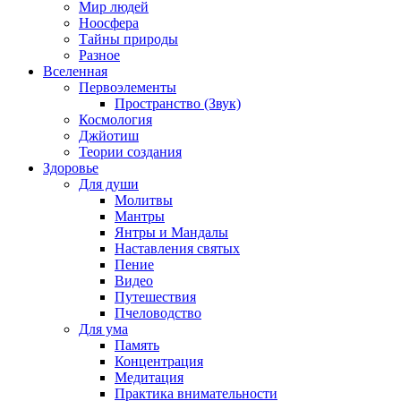
Мир людей
Ноосфера
Тайны природы
Разное
Вселенная
Первоэлементы
Пространство (Звук)
Космология
Джйотиш
Теории создания
Здоровье
Для души
Молитвы
Мантры
Янтры и Мандалы
Наставления святых
Пение
Видео
Путешествия
Пчеловодство
Для ума
Память
Концентрация
Медитация
Практика внимательности