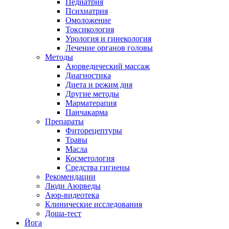
Педиатрия
Психиатрия
Омоложение
Токсикология
Урология и гинекология
Лечение органов головы
Методы
Аюрведический массаж
Диагностика
Диета и режим дня
Другие методы
Марматерапия
Панчакарма
Препараты
Фиторецептуры
Травы
Масла
Косметология
Средства гигиены
Рекомендации
Люди Аюрведы
Аюр-видеотека
Клинические исследования
Доша-тест
Йога