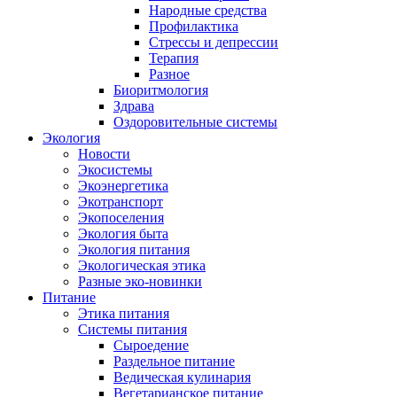
Народные средства
Профилактика
Стрессы и депрессии
Терапия
Разное
Биоритмология
Здрава
Оздоровительные системы
Экология
Новости
Экосистемы
Экоэнергетика
Экотранспорт
Экопоселения
Экология быта
Экология питания
Экологическая этика
Разные эко-новинки
Питание
Этика питания
Системы питания
Сыроедение
Раздельное питание
Ведическая кулинария
Вегетарианское питание