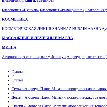
Благовония, книги, сувениры
Благовония «Пушкар»
Благовония «Рамакришна»
Благовония 
КОСМЕТИКА
КОСМЕТИЧЕСКАЯ ЛИНИЯ SHAHNAZ HUSAIN
AASHA
Ayu
МАССАЖНЫЕ И ЛЕЧЕБНЫЕ МАСЛА
МЕДИА
Астрология, эзотерика, васту, фен-шуй
Аюрведа, целительство
Главная
>
Статьи
>
Семья - Аюрведа Плюс. Магазин аюрведических товаров.
>
Детям - Аюрведа Плюс. Магазин аюрведических товаров.
>
Сказки - Аюрведа Плюс. Магазин аюрведических товаров