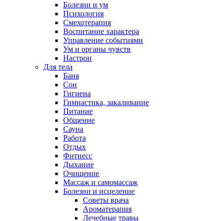
Болезни и ум
Психология
Смехотерапия
Воспитание характера
Управление событиями
Ум и органы чувств
Настрои
Для тела
Баня
Сон
Гигиена
Гимнастика, закаливание
Питание
Общение
Сауна
Работа
Отдых
Фитнесс
Дыхание
Очищение
Массаж и самомассаж
Болезни и исцеление
Советы врача
Ароматерапия
Лечебные травы