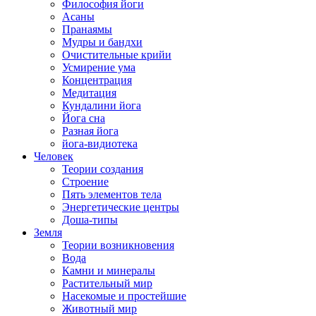
Философия йоги
Асаны
Пранаямы
Мудры и бандхи
Очистительные крийи
Усмирение ума
Концентрация
Медитация
Кундалини йога
Йога сна
Разная йога
йога-видиотека
Человек
Теории создания
Строение
Пять элементов тела
Энергетические центры
Доша-типы
Земля
Теории возникновения
Вода
Камни и минералы
Растительный мир
Насекомые и простейшие
Животный мир