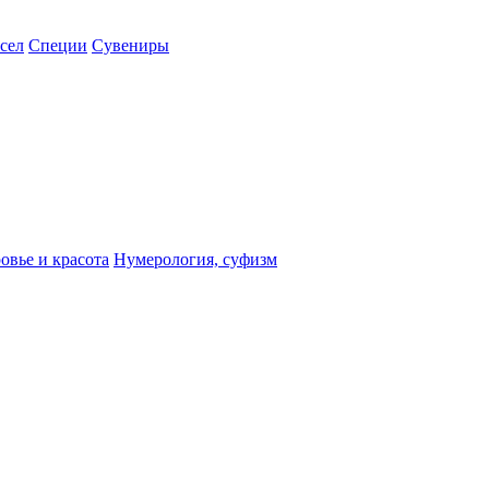
сел
Специи
Сувениры
овье и красота
Нумерология, суфизм