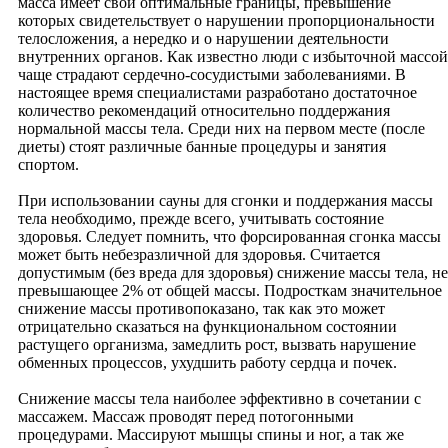
масса имеет свои оптимальные границы, превышение
Кафе
которых свидетельствует о нарушении пропорциональности
Кино
телосложения, а нередко и о нарушении деятельности
Театры
внутренних органов. Как известно люди с избыточной массой
Фестивали
чаще страдают сердечно-сосудистыми заболеваниями. В
Развлечения
настоящее время специалистами разработано достаточное
Акции
количество рекомендаций относительно поддержания
Телевидение
нормальной массы тела. Среди них на первом месте (после
Новости
диеты) стоят различные банные процедуры и занятия
Путешествия
спортом.
Новости
Острова
При использовании сауны для сгонки и поддержания массы
Места силы
тела необходимо, прежде всего, учитывать состояние
Эко-туризм
здоровья. Следует помнить, что форсированная сгонка массы
Горы и пещеры
может быть небезразличной для здоровья. Считается
Города и страны
допустимым (без вреда для здоровья) снижение массы тела, не
Памятники культуры
превышающее 2% от общей массы. Подросткам значительное
Места паломничества
снижение массы противопоказано, так как это может
Реки, озёра, водопады
отрицательно сказаться на функциональном состоянии
Оздоровительный туризм
растущего организма, замедлить рост, вызвать нарушение
Видеотека путешествий
обменных процессов, ухудшить работу сердца и почек.
Советы путешественникам
Заповедники
Снижение массы тела наиболее эффективно в сочетании с
Книги
массажем. Массаж проводят перед потогонными
Юмор
процедурами. Массируют мышцы спины и ног, а так же
Спорт