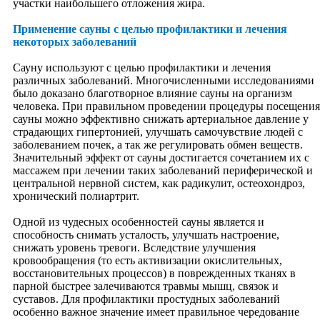
участки наибольшего отложения жира.
Спортсменам
Любителям
Применение сауны с целью профилактики и лечения
Начинающим
некоторых заболеваний
Чемпионам
Ветеранам
Сауну используют с целью профилактики и лечения
Врачам
различных заболеваний. Многочисленными исследованиями
Тренерам
было доказано благотворное влияние сауны на организм
Адаптация
человека. При правильном проведении процедуры посещения
Подготовка
сауны можно эффективно снижать артериальное давление у
Психологическая
страдающих гипертонией, улучшать самочувствие людей с
Физиологическая
заболеванием почек, а так же регулировать обмен веществ.
Астробиоритмология
Значительный эффект от сауны достигается сочетанием их с
Соревнования
массажем при лечении таких заболеваний периферической и
Реабилитация
центральной нервной систем, как радикулит, остеохондроз,
Галерея славы
хронический полиартрит.
Мероприятия
Обучение
Одной из чудесных особенностей сауны является и
Для всех и каждого
способность снимать усталость, улучшать настроение,
Наука
снижать уровень тревоги. Вследствие улучшения
Исследования
кровообращения (то есть активизации окислительных,
Древние науки
восстановительных процессов) в поврежденных тканях в
Астрология
парной быстрее залечиваются травмы мышц, связок и
Что такое астрология?
суставов. Для профилактики простудных заболеваний
Виды астрологии
особенно важное значение имеет правильное чередование
Основы Астрологии