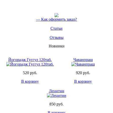
Реклама в изданиях
Контакты
Центр "Расаяна"
Консультации врача
Услуги косметологов
— Как оформить заказ?
Консультации астролога
Массаж
Статьи
Акция! Аюрведические процедуры - скидка 30%
Прайс услуг Аюрведического массажа
Отзывы
Прайс услуг косметологов
Панчакарма
Новинки
Диагностика
Контакты
Наши друзья
Йогорадж Гуггул 120таб.
Чаванпраш
Персоны
Сайты
520 руб.
920 руб.
Сообщества
Организации
В корзину
В корзину
Компании
Группы
Лецитин
Викиведия
Викиведия
Услуги
850 руб.
Реклама и сотрудничество
Частным лицам
В корзину