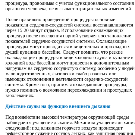
процедура, проводимая с учетом функционального состояния
Теории возникновения
организма человека, не вызывает отрицательных изменений.
Вода
Камни и минералы
После правильно проведенной процедуры основные
Растительный мир
показатели сердечно-сосудистой системы восстанавливаются
Насекомые и простейшие
через 15-20 минут отдыха. Использование охлаждающих
Животный мир
процедур после посещения парной ускоряет восстановление
Мир людей
показателей сердечно-сосудистой системы. Охлаждающие
Ноосфера
процедуры могут проводиться в виде теплых и прохладных
Тайны природы
душей купания в бассейне. Следует помнить, что резкие
Разное
охлаждающие процедуры в виде холодного душа и купание в
Вселенная
холодной воде бассейна могут привести к дополнительным
Первоэлементы
нагрузкам на сердечно-сосудистую систему, особенно у людей
Пространство (Звук)
малоподготовленных, физически слабо развитых или
Космология
имеющих отклонения в деятельности сердечно-сосудистой
Джйотиш
системы. Кроме того, принимая охлаждающие процедуры,
Теории создания
нужно помнить о возможном переохлаждении и простудных
Здоровье
заболеваниях.
Для души
Молитвы
Действие сауны на функцию внешнего дыхания
Мантры
Янтры и Мандалы
Под воздействие высокой температуры окружающей среды
Наставления святых
наблюдается учащение дыхания. Механизм учащения дыхани
Пение
следующий: под влиянием горячего воздуха происходит
Видео
рефлекторное сужение сосудов легких, как защитная реакция
Путешествия