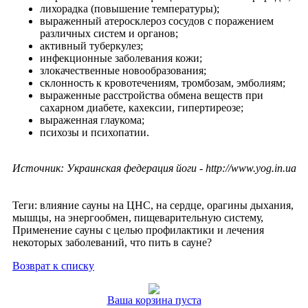
Скульптура
лихорадка (повышение температуры);
Великие творцы
выраженный атеросклероз сосудов с поражением
Ландшафтный дизайн
различных систем и органов;
Мультимедиа
активный туберкулез;
Юмор
инфекционные заболевания кожи;
Фото
злокачественные новообразования;
Кино
склонность к кровотечениям, тромбозам, эмболиям;
Духовное
выраженные расстройства обмена веществ при
Художественное
сахарном диабете, кахексии, гипертиреозе;
Научно-исследовательское
выраженная глаукома;
Танцевальное
психозы и психопатии.
Издательство
Об издательстве
Периодическая печать
Источник: Украинская федерация йоги - http://www.yog.in.ua
Журналы
Газета "Астроведа"
Места распространения
Теги: влияние сауны на ЦНС, на сердце, орагины дыхания,
Магазин книг
мышцы, на энергообмен, пищеварительную систему,
Книги издательства
Применение сауны с целью профилактики и лечения
Книги других издательств
некоторых заболеваний, что пить в сауне?
Авторы
Наши авторы
Возврат к списку
Новым авторам
Партнеры
Новости Святослава
Ваша корзина пуста