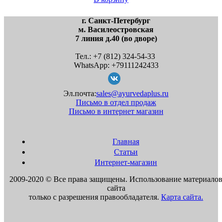
Консультации астролога
Консультации специалиста по васту
Косметология
г. Санкт-Петербург
Массажи
м. Василеостровская
Процедуры
7 линия д.40 (во дворе)
Организациям и компаниям
Предложения по закупкам
Тел.: +7 (812) 324-54-33
Прогнозы астролога
WhatsApp: +79111242433
Объявления
О нас
Миссия
Эл.почта:
sales@ayurvedaplus.ru
Миссия Движения
Письмо в отдел продаж
Миссия Компании
Письмо в интернет магазин
Мероприятия
Наши партнеры
Видео
Главная
Фото
Статьи
История
Интернет-магазин
Документация
Контакты
2009-2020 © Все права защищены. Использование материало
Другое
сайта
Магазин розничной торговли
только с разрешения правообладателя.
Карта сайта.