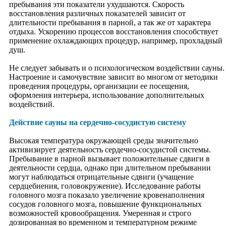
пребывания эти показатели ухудшаются. Скорость
Рекомендации
восстановления различных показателей зависит от
Люди Аюрведы
длительности пребывания в парной, а так же от характера
Аюр-видеотека
отдыха. Ускорению процессов восстановления способствует
Клинические исследования
применение охлаждающих процедур, например, прохладный
Доша-тест
душ.
Йога
Философия йоги
Не следует забывать и о психологическом воздействии сауны.
Асаны
Настроение и самочувствие зависит во многом от методики
Пранаямы
проведения процедуры, организации ее посещения,
Мудры и бандхи
оформления интерьера, использование дополнительных
Очистительные крийи
воздействий.
Усмирение ума
Концентрация
Действие сауны на сердечно-сосудистую систему
Медитация
Кундалини йога
Высокая температура окружающей среды значительно
Йога сна
активизирует деятельность сердечно-сосудистой системы.
Разная йога
Пребывание в парной вызывает положительные сдвиги в
йога-видиотека
деятельности сердца, однако при длительном пребывании
Человек
могут наблюдаться отрицательные сдвиги (учащение
Теории создания
сердцебиения, головокружение). Исследование работы
Строение
головного мозга показало увеличение кровенаполнения
Пять элементов тела
сосудов головного мозга, повышение функциональных
Энергетические центры
возможностей кровообращения. Умеренная и строго
Доша-типы
дозированная во временном и температурном режиме
Земля