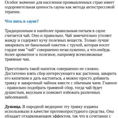
Особое значение для населения промышленных стран имеет
Красота рук
оздоровительная ценность сауны как метода антистрессовой
Красота ног
терапии.
Красота лица
Красота волос
Что пить в сауне?
Имидж и стиль
Полезные советы
Традиционным и наиболее правильным питьем в сауне
Авторский курс" ВОЛШЕБСТВО НАТУРАЛЬНОГО
считается чай. Оно и правильно. Чай замечательно утоляет
УХОДА"
жажду и содержит кучу полезных веществ. Только лучше
Культура
заваривать не банальный пакетик с трухой, которая носит
Духовная философия
гордое имя "чай" совершенно незаслуженно, а что-нибудь
Древняя культура
более ароматное и полезное, например всевозможные
Приметы
травяные чаи.
Мифология
Обычаи и обряды
Приготовить такой напиток совершенно не сложно.
Образы и символы
Достаточно взять сбор интересующего вас растения, заварить
Библиотека
его кипятком и дать настояться, а можно просто добавить
Притчи
травку в заварочный чайник вместе с обычным чаем. Главное
Легенды
- правильно подобрать травяной сбор, тогда чай будет
Жизнеописание святых
душистым, вкусным и поможет избежать различных
Духовная этика
заболеваний.
Образование
Русский язык
Душица.
В народной медицине эту травку издавна
Люди культуры
использовали в качестве противопростудного средства. Она
Мероприятия
обладает отхаркивающим эффектом, так что в сочетании с
Анонс мероприятий