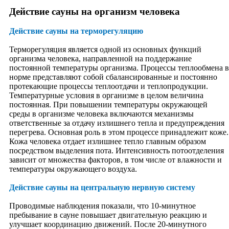
Основы аюрведы
Действие сауны на организм человека
Карма и Дхарма
Священные тексты
Действие сауны на терморегуляцию
Разделы
Терапия
Терморегуляция является одной из основных функций
Хирургия
организма человека, направленной на поддержание
Педиатрия
постоянной температуры организма. Процессы теплообмена в
Психиатрия
норме представляют собой сбалансированные и постоянно
Омоложение
протекающие процессы теплоотдачи и теплопродукции.
Токсикология
Температурные условия в организме в целом величина
Урология и гинекология
постоянная. При повышении температуры окружающей
Лечение органов головы
среды в организме человека включаются механизмы
Методы
ответственные за отдачу излишнего тепла и предупреждения
Аюрведический массаж
перегрева. Основная роль в этом процессе принадлежит коже.
Диагностика
Кожа человека отдает излишнее тепло главным образом
Диета и режим дня
посредством выделения пота. Интенсивность потоотделения
Другие методы
зависит от множества факторов, в том числе от влажности и
Марматерапия
температуры окружающего воздуха.
Панчакарма
Препараты
Действие сауны на центральную нервную систему
Фиторецептуры
Травы
Проводимые наблюдения показали, что 10-минутное
Масла
пребывание в сауне повышает двигательную реакцию и
Косметология
улучшает координацию движений. После 20-минутного
Средства гигиены