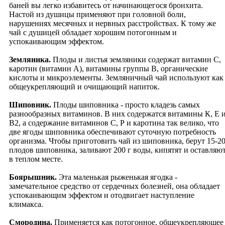
баней вы легко избавитесь от начинающегося бронхита.
Архив мероприятий
Настой из душицы применяют при головной боли,
Праздники
нарушениях месячных и нервных расстройствах. К тому же
Интервью
чай с душицей обладает хорошим потогонным и
Видео-культуротека
успокаивающим эффектом.
Новости
Разное
Земляника.
Плоды и листья земляники содержат витамин С,
Музеи
каротин (витамин А), витамины группы В, органические
ВедКультура
кислоты и микроэлементы. Земляничный чай используют как
ФилософияВеданты
общеукрепляющий и очищающий напиток.
Боги и святые
Священные Писания
Шиповник.
Плоды шиповника - просто кладезь самых
Истории о сиддхах
разнообразных витаминов. В них содержатся витамины К, Е 
Ведическая Русь
В2, а содержание витаминов С, Р и каротина так велико, что
Разное ведическое
две ягоды шиповника обеспечивают суточную потребность
Праздники ведические
организма. Чтобы приготовить чай из шиповника, берут 15-2
Интервью
плодов шиповника, заливают 200 г воды, кипятят и оставляю
Веда-видеотека
в теплом месте.
Творчество
Литературное
Боярышник.
Эта маленькая рыженькая ягодка -
Поэзия
замечательное средство от сердечных болезней, она обладает
Проза
успокаивающим эффектом и отодвигает наступление
Музыкальное
климакса.
Детское
Духовное
Смородина.
Применяется как потогонное, общеукрепляющее
Классическое