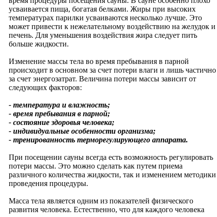
время процедуры посещения сауны. В сауне особенно плохо
Мамам
усваивается пища, богатая белками. Жиры при высоких
Папам
температурах парилки усваиваются несколько лучше. Это
Детям
может привести к нежелательному воздействию на желудок и
Всякие всячины
печень. Для уменьшения воздействия жира следует пить
Загадки
больше жидкости.
Истории и легенды
Колыбельные
Изменение массы тела во время пребывания в парной
Мультфильмы
происходит в основном за счет потери влаги и лишь частично
Сказки
за счет энергозатрат. Величина потери массы зависит от
Школьникам
следующих факторов:
Психология супружества
Зачатие и рождение
- температура и влажность;
Воспитание детей
- время пребывания в парной;
Отношения в роду
- состояние здоровья человека;
Рекомендации
- индивидуальные особенности организма;
Творим с детьми
- тренированность терморегулирующего аппарата.
Дом
Васту и фен-шуй
При посещении сауны всегда есть возможность регулировать
Интерьерный дизайн
потери массы. Это можно сделать как путем приема
Ландшафтный дизайн
различного количества жидкости, так и изменением методики
Домашние питомцы
проведения процедуры.
Комнатные цветы
Полезные советы
Масса тела является одним из показателей физического
Сад, огород
развития человека. Естественно, что для каждого человека
Отдых