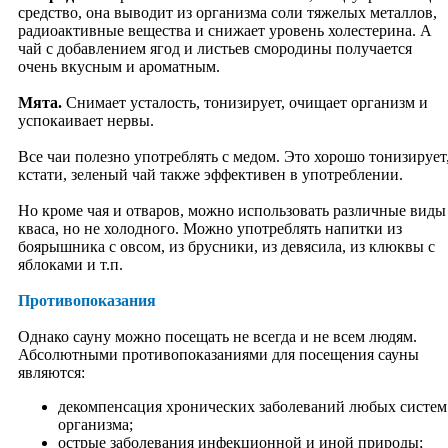
средство, она выводит из организма соли тяжелых металлов,
Великие Классики
радиоактивные вещества и снижает уровень холестерина. А
Нео-Классика
чай с добавлением ягод и листьев смородины получается
Разное
очень вкусным и ароматным.
Народное
Нью-Эйдж
Мята.
Снимает усталость, тонизирует, очищает организм и
Славянское
успокаивает нервы.
Этно. Фолк
Прикладное
Все чаи полезно употреблять с медом. Это хорошо тонизирует
Изделия из бисера
кстати, зеленый чай также эффективен в употреблении.
Изделия из шерсти
Куклы
Но кроме чая и отваров, можно использовать различные виды
Народные костюмы
кваса, но не холодного. Можно употреблять напитки из
Народные ремесла
боярышника с овсом, из брусники, из девясила, из клюквы с
Разное
яблоками и т.п.
Украшения
Театральное
Противопоказания
Художественное
Иконопись
Однако сауну можно посещать не всегда и не всем людям.
Буддистская
Абсолютными противопоказаниями для посещения сауны
Индийская
являются:
Православная
Графика
декомпенсация хронических заболеваний любых систем
Живопись
организма;
Мозаика, витраж
острые заболевания инфекционной и иной природы;