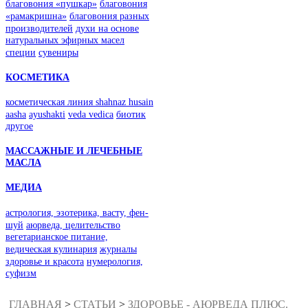
благовония «пушкар»
благовония
«рамакришна»
благовония разных
производителей
духи на основе
натуральных эфирных масел
специи
сувениры
КОСМЕТИКА
косметическая линия shahnaz husain
aasha
ayushakti
veda vedica
биотик
другое
МАССАЖНЫЕ И ЛЕЧЕБНЫЕ
МАСЛА
МЕДИА
астрология, эзотерика, васту, фен-
шуй
аюрведа, целительство
вегетарианское питание,
ведическая кулинария
журналы
здоровье и красота
нумерология,
суфизм
ГЛАВНАЯ
>
СТАТЬИ
>
ЗДОРОВЬЕ - АЮРВЕДА ПЛЮС.