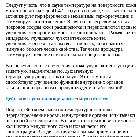
Питание
Следует учесть, что в сауне температура на поверхности кожи
Этика питания
может повыситься до 41-42 градусов и выше, что значительно
Системы питания
активизирует периферические механизмы терморегуляции и
Сыроедение
стимулирует потоотделение. В связи с перегревом кожных
Раздельное питание
покровов сосуды кожи расширяются и переполняются кровью
Ведическая кулинария
увеличивается проницаемость кожного покрова. Размягчается
Вегетарианское питание
эпидермис, улучшается чувствительность кожи,
Заготовки на зиму
увеличивается ее дыхательная активность, повышаются
Кулинарные рецепты
иммунно-биологические свойства. Тепловая процедура
Рецепты к праздникам
стимулирует течение окислительных процессов в коже.
Психология питания
Разное
Все перечисленные изменения в коже улучшают ее функции -
Разновидности диет
защитную, выделительную, дыхательную,
Лечебные диеты
терморегулирующую, тактильную. Это во многом
Диеты для похудения
способствует улучшению функций внутренних органов,
Советы по здоровому питанию
закаливанию организма, предупреждению заболеваний.
Продукты питания
Вода
Действие сауны на пищеварительную систему
Ягоды
Чаи, напитки
Под воздействием высоких температур происходит
Разные продукты
перераспределение крови, и внутренние органы испытывают
Продукты коровы
некоторый ее недостаток. В связи с оттоком крови снижается
Продукты пчеловодства
количество желудочного сока и повышается его
Пряности, травы, растения
концентрация. Это делает нежелательным прием пищи во
Семья