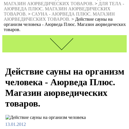
МАГАЗИН АЮРВЕДИЧЕСКИХ ТОВАРОВ.
>
ДЛЯ ТЕЛА -
АЮРВЕДА ПЛЮС. МАГАЗИН АЮРВЕДИЧЕСКИХ
ТОВАРОВ.
>
САУНА - АЮРВЕДА ПЛЮС. МАГАЗИН
АЮРВЕДИЧЕСКИХ ТОВАРОВ.
>
Действие сауны на
организм человека - Аюрведа Плюс. Магазин аюрведических
товаров.
Интернет-Магазин
Пищевые добавки
Действие сауны на организм
Товары гигиены
Благовония
человека - Аюрведа Плюс.
Индийские специи
Косметика
Магазин аюрведических
Массажные и лечебные масла
Медиа
товаров.
Сувениры
Товары для массажа
Аюрведа
Миссия
История
13.01.2012
Философия