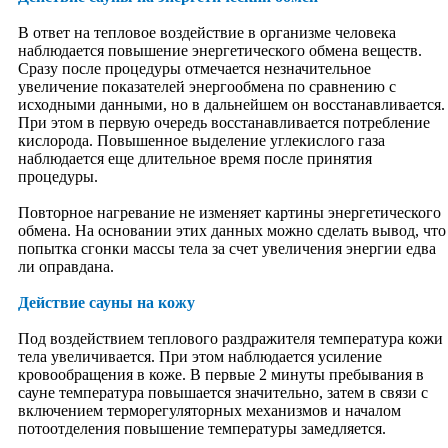
Дыхание
Очищение
В ответ на тепловое воздействие в организме человека
Массаж и самомассаж
наблюдается повышение энергетического обмена веществ.
Болезни и исцеление
Сразу после процедуры отмечается незначительное
Советы врача
увеличение показателей энергообмена по сравнению с
Ароматерапия
исходными данными, но в дальнейшем он восстанавливается.
Лечебные травы
При этом в первую очередь восстанавливается потребление
Народные средства
кислорода. Повышенное выделение углекислого газа
Профилактика
наблюдается еще длительное время после принятия
Стрессы и депрессии
процедуры.
Терапия
Разное
Повторное нагревание не изменяет картины энергетического
Биоритмология
обмена. На основании этих данных можно сделать вывод, что
Здрава
попытка сгонки массы тела за счет увеличения энергии едва
Оздоровительные системы
ли оправдана.
Экология
Новости
Действие сауны на кожу
Экосистемы
Экоэнергетика
Под воздействием теплового раздражителя температура кожи
Экотранспорт
тела увеличивается. При этом наблюдается усиление
Экопоселения
кровообращения в коже. В первые 2 минуты пребывания в
Экология быта
сауне температура повышается значительно, затем в связи с
Экология питания
включением терморегуляторных механизмов и началом
Экологическая этика
потоотделения повышение температуры замедляется.
Разные эко-новинки