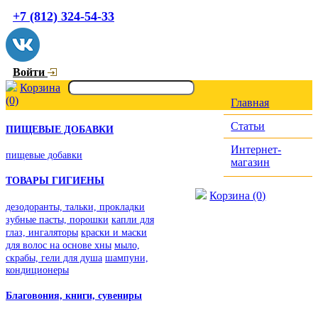
+7 (812) 324-54-33
Войти
Корзина
(0)
Главная
Статьи
ПИЩЕВЫЕ ДОБАВКИ
Интернет-
пищевые добавки
магазин
ТОВАРЫ ГИГИЕНЫ
Корзина (0)
дезодоранты, тальки, прокладки
зубные пасты, порошки
капли для
глаз, ингаляторы
краски и маски
для волос на основе хны
мыло,
скрабы, гели для душа
шампуни,
кондиционеры
Благовония, книги, сувениры