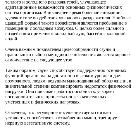
теплого и холодного раздражителей, улучшающее
Джйотиш
адаптационные возможности основных физиологических
Астромедицина
систем организма. В последнее время большое внимание
Астроминерология
уделяют силе воздействия холодового раздражителя. Наиболе
Астрологическая педагогика
щадящей формой такого воздействия является пребывание в
Профориентация
помещении с холодным воздухом. С целью более сильного
Прогнозы, рекомендации
воздействия применяют холодный душ, бассейн с холодной
Астрологические услуги
водой.
Хиромантия
Фен-шуй
Очень важным показателем целесообразности сауны и
И-дзин
правильного выбора методики ее посещения является хороше
Йога
самочувствие на следующее утро.
Васту
Таро
Таким образом, сауна способствует поддержанию основных
Философия
функций организма на достаточно высоком уровне и дает
Наука и духовность
возможность людям, ведущим малоподвижный образ жизни, 
Современные науки
значительной степени компенсировать недостаток физическо
Философия
нагрузки. Она повышает работоспособность, ускоряет
Новости
восстановительные процессы после значительных
Учёба
умственных и физических нагрузках.
Новости
Государственное обучение
Отмечено, что регулярное посещение сауны снимает
Мастер-классы
усталость, способствует расслаблению мышц, тренирует
Видео записи обучения
нервную вегетативную систему.
Красота
Красота тела