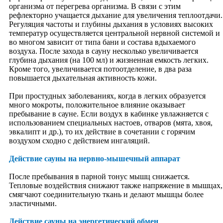
организма от перегрева организма. В связи с этим
Пчеловодство
рефлекторно учащается дыхание для увеличения теплоотдачи.
Для ума
Регуляция частоты и глубины дыхания в условиях высоких
Память
температур осуществляется центральной нервной системой и
Концентрация
во многом зависит от типа бани и состава вдыхаемого
Медитация
воздуха. После захода в сауну несколько увеличивается
Практика внимательности
глубина дыхания (на 100 мл) и жизненная емкость легких.
Болезни и ум
Кроме того, увеличивается потоотделение, в два раза
Психология
повышается дыхательная активность кожи.
Смехотерапия
Воспитание характера
При простудных заболеваниях, когда в легких образуется
Управление событиями
много мокроты, положительное влияние оказывает
Ум и органы чувств
пребывание в сауне. Если воздух в кабинке увлажняется с
Настрои
использованием специальных настоев, отваров (мята, хвоя,
Для тела
эвкалипт и др.), то их действие в сочетании с горячим
Баня
воздухом сходно с действием ингаляций.
Сон
Гигиена
Действие сауны на нервно-мышечный аппарат
Гимнастика, закаливание
Питание
После пребывания в парной тонус мышц снижается.
Общение
Тепловые воздействия снижают также напряжение в мышцах,
Сауна
смягчают соединительную ткань и делают мышцы более
Работа
эластичными.
Отдых
Фитнесс
Действие сауны на энергетический обмен