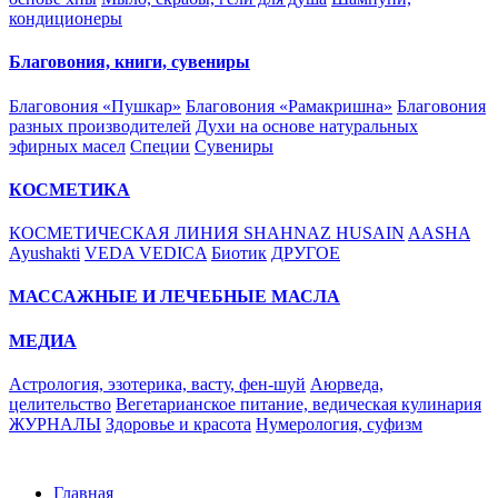
кондиционеры
Благовония, книги, сувениры
Благовония «Пушкар»
Благовония «Рамакришна»
Благовония
разных производителей
Духи на основе натуральных
эфирных масел
Специи
Сувениры
КОСМЕТИКА
КОСМЕТИЧЕСКАЯ ЛИНИЯ SHAHNAZ HUSAIN
AASHA
Ayushakti
VEDA VEDICA
Биотик
ДРУГОЕ
МАССАЖНЫЕ И ЛЕЧЕБНЫЕ МАСЛА
МЕДИА
Астрология, эзотерика, васту, фен-шуй
Аюрведа,
целительство
Вегетарианское питание, ведическая кулинария
ЖУРНАЛЫ
Здоровье и красота
Нумерология, суфизм
Главная