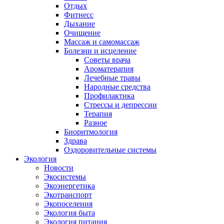
Отдых
Фитнесс
Дыхание
Очищение
Массаж и самомассаж
Болезни и исцеление
Советы врача
Ароматерапия
Лечебные травы
Народные средства
Профилактика
Стрессы и депрессии
Терапия
Разное
Биоритмология
Здрава
Оздоровительные системы
Экология
Новости
Экосистемы
Экоэнергетика
Экотранспорт
Экопоселения
Экология быта
Экология питания