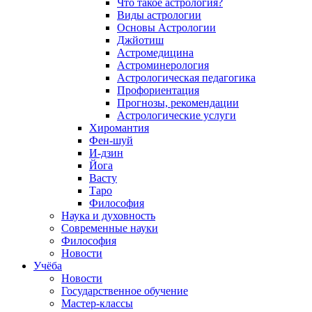
Что такое астрология?
Виды астрологии
Основы Астрологии
Джйотиш
Астромедицина
Астроминерология
Астрологическая педагогика
Профориентация
Прогнозы, рекомендации
Астрологические услуги
Хиромантия
Фен-шуй
И-дзин
Йога
Васту
Таро
Философия
Наука и духовность
Современные науки
Философия
Новости
Учёба
Новости
Государственное обучение
Мастер-классы