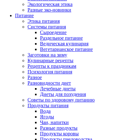
Экологическая этика
Разные эко-новинки
Питание
Этика питания
Системы питания
Сыроедение
Раздельное питание
Ведическая кулинария
Вегетарианское питание
Заготовки на зиму
Кулинарные рецепты
Рецепты к праздникам
Психология питания
Разное
Разновидности диет
Лечебные диеты
Диеты для похудения
Советы по здоровому питанию
Продукты питания
Вода
Ягоды
Чаи, напитки
Разные продукты
Продукты коровы
Продукты пчеловодства