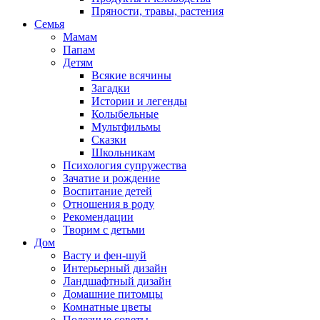
Пряности, травы, растения
Семья
Мамам
Папам
Детям
Всякие всячины
Загадки
Истории и легенды
Колыбельные
Мультфильмы
Сказки
Школьникам
Психология супружества
Зачатие и рождение
Воспитание детей
Отношения в роду
Рекомендации
Творим с детьми
Дом
Васту и фен-шуй
Интерьерный дизайн
Ландшафтный дизайн
Домашние питомцы
Комнатные цветы
Полезные советы