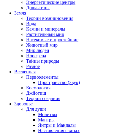
Энергетические центры
Доша-типы
Земля
Теории возникновения
Вода
Камни и минералы
Растительный мир
Насекомые и простейшие
Животный мир
Мир людей
Ноосфера
Тайны природы
Разное
Вселенная
Первоэлементы
Пространство (Звук)
Космология
Джйотиш
Теории создания
Здоровье
Для души
Молитвы
Мантры
Янтры и Мандалы
Наставления святых