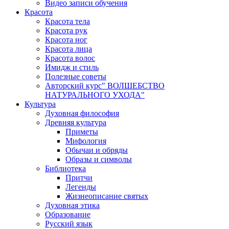
Видео записи обучения
Красота
Красота тела
Красота рук
Красота ног
Красота лица
Красота волос
Имидж и стиль
Полезные советы
Авторский курс" ВОЛШЕБСТВО
НАТУРАЛЬНОГО УХОДА"
Культура
Духовная философия
Древняя культура
Приметы
Мифология
Обычаи и обряды
Образы и символы
Библиотека
Притчи
Легенды
Жизнеописание святых
Духовная этика
Образование
Русский язык