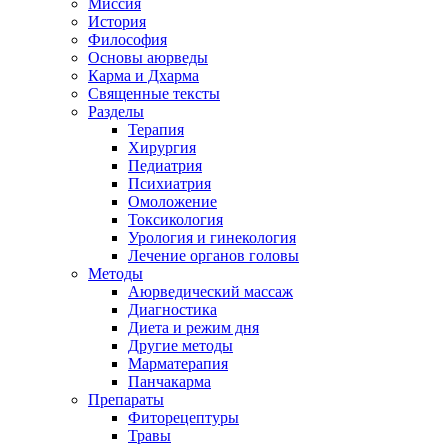
Миссия
История
Философия
Основы аюрведы
Карма и Дхарма
Священные тексты
Разделы
Терапия
Хирургия
Педиатрия
Психиатрия
Омоложение
Токсикология
Урология и гинекология
Лечение органов головы
Методы
Аюрведический массаж
Диагностика
Диета и режим дня
Другие методы
Марматерапия
Панчакарма
Препараты
Фиторецептуры
Травы