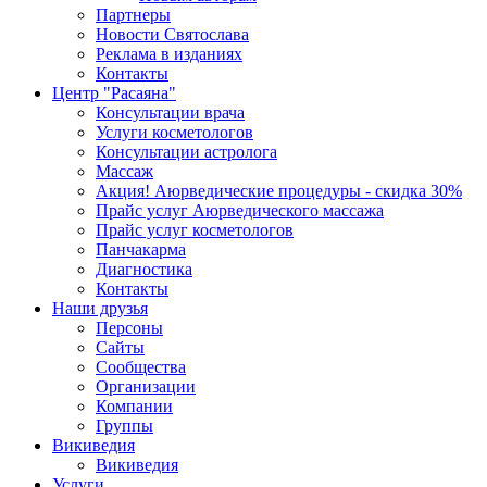
Партнеры
Новости Святослава
Реклама в изданиях
Контакты
Центр "Расаяна"
Консультации врача
Услуги косметологов
Консультации астролога
Массаж
Акция! Аюрведические процедуры - скидка 30%
Прайс услуг Аюрведического массажа
Прайс услуг косметологов
Панчакарма
Диагностика
Контакты
Наши друзья
Персоны
Сайты
Сообщества
Организации
Компании
Группы
Викиведия
Викиведия
Услуги