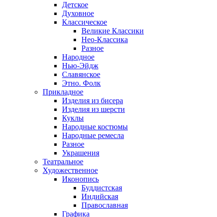
Детское
Духовное
Классическое
Великие Классики
Нео-Классика
Разное
Народное
Нью-Эйдж
Славянское
Этно. Фолк
Прикладное
Изделия из бисера
Изделия из шерсти
Куклы
Народные костюмы
Народные ремесла
Разное
Украшения
Театральное
Художественное
Иконопись
Буддистская
Индийская
Православная
Графика