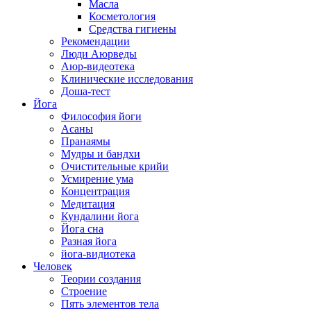
Масла
Косметология
Средства гигиены
Рекомендации
Люди Аюрведы
Аюр-видеотека
Клинические исследования
Доша-тест
Йога
Философия йоги
Асаны
Пранаямы
Мудры и бандхи
Очистительные крийи
Усмирение ума
Концентрация
Медитация
Кундалини йога
Йога сна
Разная йога
йога-видиотека
Человек
Теории создания
Строение
Пять элементов тела