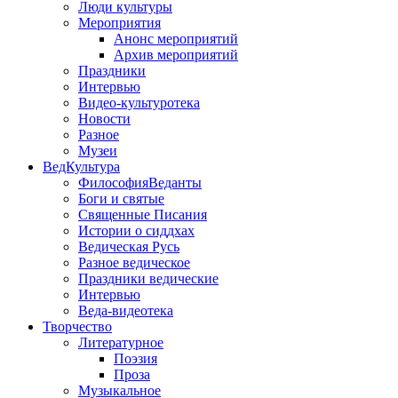
Люди культуры
Мероприятия
Анонс мероприятий
Архив мероприятий
Праздники
Интервью
Видео-культуротека
Новости
Разное
Музеи
ВедКультура
ФилософияВеданты
Боги и святые
Священные Писания
Истории о сиддхах
Ведическая Русь
Разное ведическое
Праздники ведические
Интервью
Веда-видеотека
Творчество
Литературное
Поэзия
Проза
Музыкальное