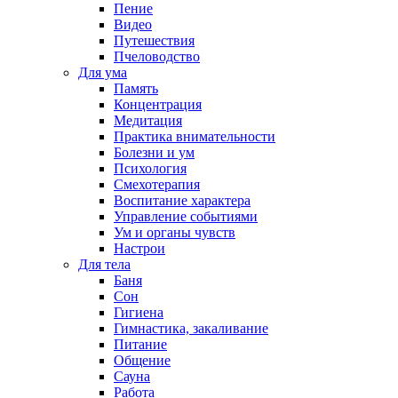
Пение
Видео
Путешествия
Пчеловодство
Для ума
Память
Концентрация
Медитация
Практика внимательности
Болезни и ум
Психология
Смехотерапия
Воспитание характера
Управление событиями
Ум и органы чувств
Настрои
Для тела
Баня
Сон
Гигиена
Гимнастика, закаливание
Питание
Общение
Сауна
Работа