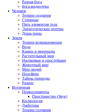
Разная йога
йога-видиотека
Человек
Теории создания
Строение
Пять элементов тела
Энергетические центры
Доша-типы
Земля
Теории возникновения
Вода
Камни и минералы
Растительный мир
Насекомые и простейшие
Животный мир
Мир людей
Ноосфера
Тайны природы
Разное
Вселенная
Первоэлементы
Пространство (Звук)
Космология
Джйотиш
Теории создания