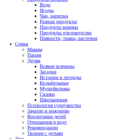
Вода
Ягоды
Чаи, напитки
Разные продукты
Продукты коровы
Продукты пчеловодства
Пряности, травы, растения
Семья
Мамам
Папам
Детям
Всякие всячины
Загадки
Истории и легенды
Колыбельные
Мультфильмы
Сказки
Школьникам
Психология супружества
Зачатие и рождение
Воспитание детей
Отношения в роду
Рекомендации
Творим с детьми
Дом