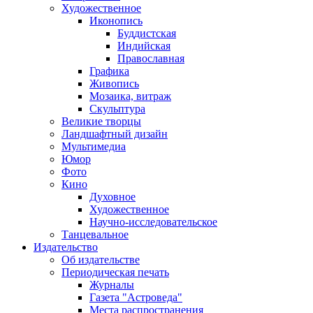
Художественное
Иконопись
Буддистская
Индийская
Православная
Графика
Живопись
Мозаика, витраж
Скульптура
Великие творцы
Ландшафтный дизайн
Мультимедиа
Юмор
Фото
Кино
Духовное
Художественное
Научно-исследовательское
Танцевальное
Издательство
Об издательстве
Периодическая печать
Журналы
Газета "Астроведа"
Места распространения