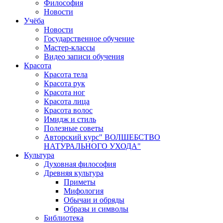
Философия
Новости
Учёба
Новости
Государственное обучение
Мастер-классы
Видео записи обучения
Красота
Красота тела
Красота рук
Красота ног
Красота лица
Красота волос
Имидж и стиль
Полезные советы
Авторский курс" ВОЛШЕБСТВО
НАТУРАЛЬНОГО УХОДА"
Культура
Духовная философия
Древняя культура
Приметы
Мифология
Обычаи и обряды
Образы и символы
Библиотека