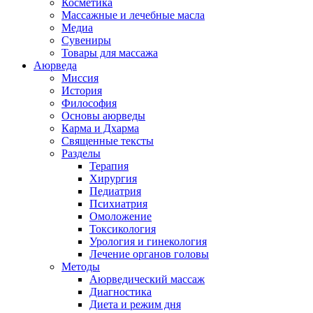
Косметика
Массажные и лечебные масла
Медиа
Сувениры
Товары для массажа
Аюрведа
Миссия
История
Философия
Основы аюрведы
Карма и Дхарма
Священные тексты
Разделы
Терапия
Хирургия
Педиатрия
Психиатрия
Омоложение
Токсикология
Урология и гинекология
Лечение органов головы
Методы
Аюрведический массаж
Диагностика
Диета и режим дня