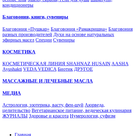
кондиционеры
Благовония, книги, сувениры
Благовония «Пушкар»
Благовония «Рамакришна»
Благовония
разных производителей
Духи на основе натуральных
эфирных масел
Специи
Сувениры
КОСМЕТИКА
КОСМЕТИЧЕСКАЯ ЛИНИЯ SHAHNAZ HUSAIN
AASHA
Ayushakti
VEDA VEDICA
Биотик
ДРУГОЕ
МАССАЖНЫЕ И ЛЕЧЕБНЫЕ МАСЛА
МЕДИА
Астрология, эзотерика, васту, фен-шуй
Аюрведа,
целительство
Вегетарианское питание, ведическая кулинария
ЖУРНАЛЫ
Здоровье и красота
Нумерология, суфизм
Главная