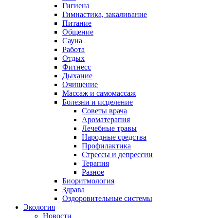
Гигиена
Гимнастика, закаливание
Питание
Общение
Сауна
Работа
Отдых
Фитнесс
Дыхание
Очищение
Массаж и самомассаж
Болезни и исцеление
Советы врача
Ароматерапия
Лечебные травы
Народные средства
Профилактика
Стрессы и депрессии
Терапия
Разное
Биоритмология
Здрава
Оздоровительные системы
Экология
Новости