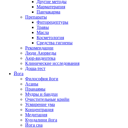
Другие методы
Марматерапия
Панчакарма
Препараты
Фиторецептуры
Травы
Масла
Косметология
Средства гигиены
Рекомендации
Люди Аюрведы
Аюр-видеотека
Клинические исследования
Доша-тест
Йога
Философия йоги
Асаны
Пранаямы
Мудры и бандхи
Очистительные крийи
Усмирение ума
Концентрация
Медитация
Кундалини йога
Йога сна