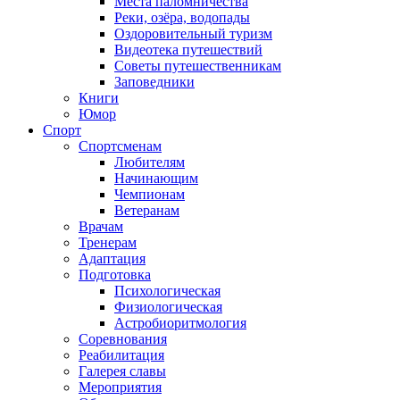
Места паломничества
Реки, озёра, водопады
Оздоровительный туризм
Видеотека путешествий
Советы путешественникам
Заповедники
Книги
Юмор
Спорт
Спортсменам
Любителям
Начинающим
Чемпионам
Ветеранам
Врачам
Тренерам
Адаптация
Подготовка
Психологическая
Физиологическая
Астробиоритмология
Соревнования
Реабилитация
Галерея славы
Мероприятия