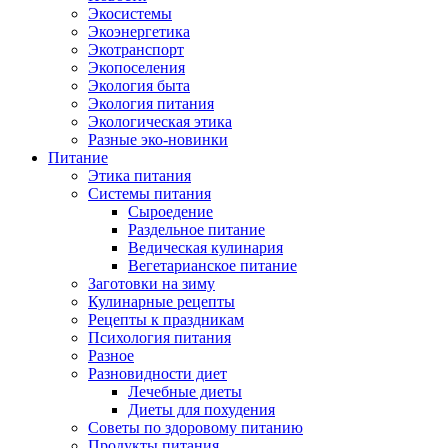
Экосистемы
Экоэнергетика
Экотранспорт
Экопоселения
Экология быта
Экология питания
Экологическая этика
Разные эко-новинки
Питание
Этика питания
Системы питания
Сыроедение
Раздельное питание
Ведическая кулинария
Вегетарианское питание
Заготовки на зиму
Кулинарные рецепты
Рецепты к праздникам
Психология питания
Разное
Разновидности диет
Лечебные диеты
Диеты для похудения
Советы по здоровому питанию
Продукты питания