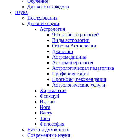
Обучение
Для всех и каждого
Наука
Исследования
Древние науки
Астрология
Что такое астрология?
Виды астрологии
Основы Астрологии
Джйотиш
Астромедицина
Астроминерология
Астрологическая педагогика
Профориентация
Прогнозы, рекомендации
Астрологические услуги
Хиромантия
Фен-шуй
И-дзин
Йога
Васту
Таро
Философия
Наука и духовность
Современные науки