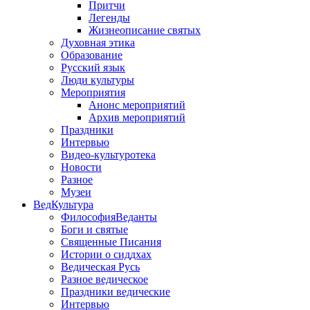
Притчи
Легенды
Жизнеописание святых
Духовная этика
Образование
Русский язык
Люди культуры
Мероприятия
Анонс мероприятий
Архив мероприятий
Праздники
Интервью
Видео-культуротека
Новости
Разное
Музеи
ВедКультура
ФилософияВеданты
Боги и святые
Священные Писания
Истории о сиддхах
Ведическая Русь
Разное ведическое
Праздники ведические
Интервью