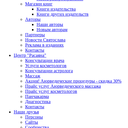
Магазин книг
Книги издательства
Книги других издательств
Авторы
Наши авторы
Новым авторам
Партнеры
Новости Святослава
Реклама в изданиях
Контакты
Центр "Расаяна"
Консультации врача
Услуги косметологов
Консультации астролога
Массаж
Акция! Аюрведические процедуры - скидка 30%
Прайс услуг Аюрведического массажа
Прайс услуг косметологов
Панчакарма
Диагностика
Контакты
Наши друзья
Персоны
Сайты
Сообщества