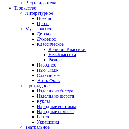
Веда-видеотека
Творчество
Литературное
Поэзия
Проза
Музыкальное
Детское
Духовное
Классическое
Великие Классики
Нео-Классика
Разное
Народное
Нью-Эйдж
Славянское
Этно. Фолк
Прикладное
Изделия из бисера
Изделия из шерсти
Куклы
Народные костюмы
Народные ремесла
Разное
Украшения
Театральное