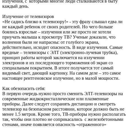
излучения, с которыми многие люди сталкиваются в быту
каждый день.
Излучение от телевизоров
«Не садись близко к телевизору!» - эту фразу слышал едва ли
не каждый ребенок от своих родителей. Но чего больше
боялись взрослые – излучения или же просто не хотели
приучать малыша к просмотру ТВ? Ученые доказали, что
волнения были не напрасны: от голубого экрана,
действительно, исходит опасность. В виде излучения. Самые
вредные – телевизоры с ЭЛТ (электронно-лучевая трубка),
принцип работы которой заключается на излучении
электронов и их последующего торможения об экран со
специальным покрытием. В итоге получается тот самый
видимый свет, дающий картинку. На самом деле – это самое
настоящее рентгеновское излучение, но в малой мощности.
Как обезопасить себя:
В первую очередь нужно просто сменить ЭЛТ-телевизоры на
современные жидкокристаллические или плазменные
приборы. Далее следует сохранять дистанцию и смотреть
телевизор на безопасном расстоянии, которое должно быть не
менее 1.5 метров. Кроме того, ТВ-приборы нужно располагать
так, чтобы они плотно не соприкасались с железобетонными
стенами, иначе появляется опасность «отраженного»