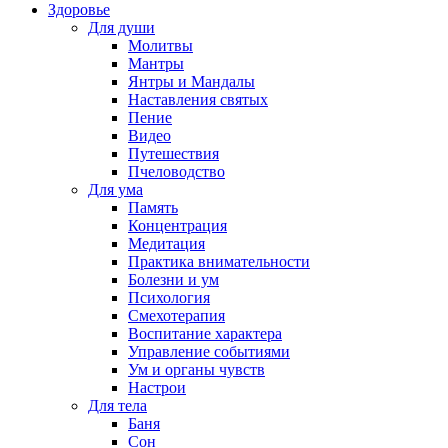
Здоровье
Для души
Молитвы
Мантры
Янтры и Мандалы
Наставления святых
Пение
Видео
Путешествия
Пчеловодство
Для ума
Память
Концентрация
Медитация
Практика внимательности
Болезни и ум
Психология
Смехотерапия
Воспитание характера
Управление событиями
Ум и органы чувств
Настрои
Для тела
Баня
Сон