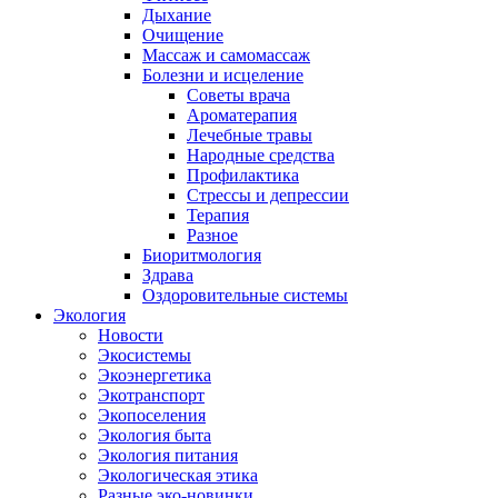
Дыхание
Очищение
Массаж и самомассаж
Болезни и исцеление
Советы врача
Ароматерапия
Лечебные травы
Народные средства
Профилактика
Стрессы и депрессии
Терапия
Разное
Биоритмология
Здрава
Оздоровительные системы
Экология
Новости
Экосистемы
Экоэнергетика
Экотранспорт
Экопоселения
Экология быта
Экология питания
Экологическая этика
Разные эко-новинки