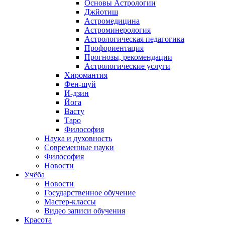
Основы Астрологии
Джйотиш
Астромедицина
Астроминерология
Астрологическая педагогика
Профориентация
Прогнозы, рекомендации
Астрологические услуги
Хиромантия
Фен-шуй
И-дзин
Йога
Васту
Таро
Философия
Наука и духовность
Современные науки
Философия
Новости
Учёба
Новости
Государственное обучение
Мастер-классы
Видео записи обучения
Красота