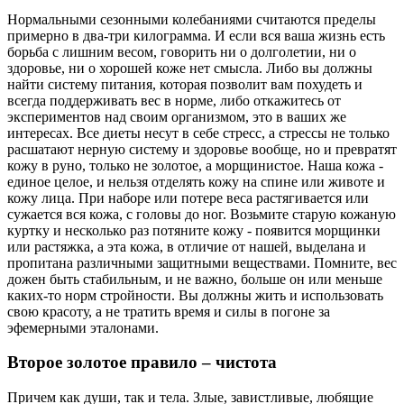
Нормальными сезонными колебаниями считаются пределы
примерно в два-три килограмма. И если вся ваша жизнь есть
борьба с лишним весом, говорить ни о долголетии, ни о
здоровье, ни о хорошей коже нет смысла. Либо вы должны
найти систему питания, которая позволит вам похудеть и
всегда поддерживать вес в норме, либо откажитесь от
экспериментов над своим организмом, это в ваших же
интересах. Все диеты несут в себе стресс, а стрессы не только
расшатают нерную систему и здоровье вообще, но и превратят
кожу в руно, только не золотое, а морщинистое. Наша кожа -
единое целое, и нельзя отделять кожу на спине или животе и
кожу лица. При наборе или потере веса растягивается или
сужается вся кожа, с головы до ног. Возьмите старую кожаную
куртку и несколько раз потяните кожу - появится морщинки
или растяжка, а эта кожа, в отличие от нашей, выделана и
пропитана различными защитными веществами. Помните, вес
дожен быть стабильным, и не важно, больше он или меньше
каких-то норм стройности. Вы должны жить и использовать
свою красоту, а не тратить время и силы в погоне за
эфемерными эталонами.
Второе золотое правило – чистота
Причем как души, так и тела. Злые, завистливые, любящие