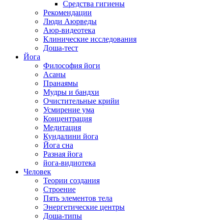
Средства гигиены
Рекомендации
Люди Аюрведы
Аюр-видеотека
Клинические исследования
Доша-тест
Йога
Философия йоги
Асаны
Пранаямы
Мудры и бандхи
Очистительные крийи
Усмирение ума
Концентрация
Медитация
Кундалини йога
Йога сна
Разная йога
йога-видиотека
Человек
Теории создания
Строение
Пять элементов тела
Энергетические центры
Доша-типы