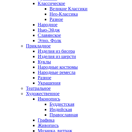
Классическое
Великие Классики
Нео-Классика
Разное
Народное
Нью-Эйдж
Славянское
Этно. Фолк
Прикладное
Изделия из бисера
Изделия из шерсти
Куклы
Народные костюмы
Народные ремесла
Разное
Украшения
Театральное
Художественное
Иконопись
Буддистская
Индийская
Православная
Графика
Живопись
Мозаика, витраж