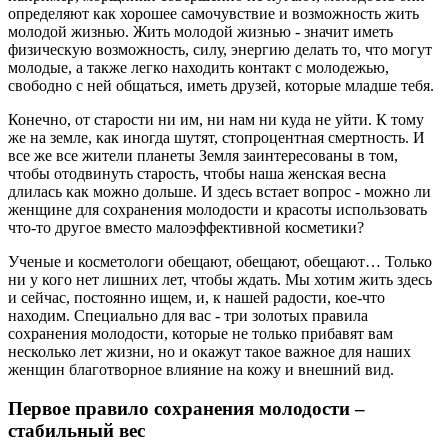
определяют как хорошее самочувствие и возможность жить
молодой жизнью. Жить молодой жизнью - значит иметь
физическую возможность, силу, энергию делать то, что могут
молодые, а также легко находить контакт с молодежью,
свободно с ней общаться, иметь друзей, которые младше тебя.
Конечно, от старости ни им, ни нам ни куда не уйти. К тому
же на земле, как иногда шутят, стопроцентная смертность. И
все же все жители планеты Земля заинтересованы в том,
чтобы отодвинуть старость, чтобы наша женская весна
длилась как можно дольше. И здесь встает вопрос - можно ли
женщине для сохранения молодости и красоты использовать
что-то другое вместо малоэффективной косметики?
Ученые и косметологи обещают, обещают, обещают… Только
ни у кого нет лишних лет, чтобы ждать. Мы хотим жить здесь
и сейчас, постоянно ищем, и, к нашей радости, кое-что
находим. Специально для вас - три золотых правила
сохранения молодости, которые не только прибавят вам
несколько лет жизни, но и окажут такое важное для наших
женщин благотворное влияние на кожу и внешний вид.
Первое правило сохранения молодости –
стабильный вес