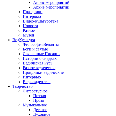
Анонс мероприятий
Архив мероприятий
Праздники
Интервью
Видео-культуротека
Новости
Разное
Музеи
ВедКультура
ФилософияВеданты
Боги и святые
Священные Писания
Истории о сиддхах
Ведическая Русь
Разное ведическое
Праздники ведические
Интервью
Веда-видеотека
Творчество
Литературное
Поэзия
Проза
Музыкальное
Детское
Духовное