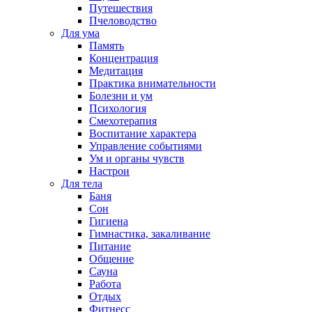
Путешествия
Пчеловодство
Для ума
Память
Концентрация
Медитация
Практика внимательности
Болезни и ум
Психология
Смехотерапия
Воспитание характера
Управление событиями
Ум и органы чувств
Настрои
Для тела
Баня
Сон
Гигиена
Гимнастика, закаливание
Питание
Общение
Сауна
Работа
Отдых
Фитнесс