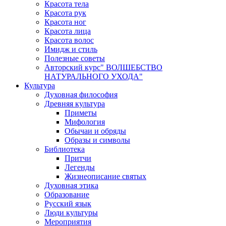
Красота тела
Красота рук
Красота ног
Красота лица
Красота волос
Имидж и стиль
Полезные советы
Авторский курс" ВОЛШЕБСТВО
НАТУРАЛЬНОГО УХОДА"
Культура
Духовная философия
Древняя культура
Приметы
Мифология
Обычаи и обряды
Образы и символы
Библиотека
Притчи
Легенды
Жизнеописание святых
Духовная этика
Образование
Русский язык
Люди культуры
Мероприятия