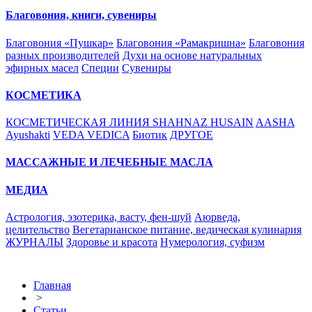
Благовония, книги, сувениры
Благовония «Пушкар»
Благовония «Рамакришна»
Благовония
разных производителей
Духи на основе натуральных
эфирных масел
Специи
Сувениры
КОСМЕТИКА
КОСМЕТИЧЕСКАЯ ЛИНИЯ SHAHNAZ HUSAIN
AASHA
Ayushakti
VEDA VEDICA
Биотик
ДРУГОЕ
МАССАЖНЫЕ И ЛЕЧЕБНЫЕ МАСЛА
МЕДИА
Астрология, эзотерика, васту, фен-шуй
Аюрведа,
целительство
Вегетарианское питание, ведическая кулинария
ЖУРНАЛЫ
Здоровье и красота
Нумерология, суфизм
Главная
>
Статьи