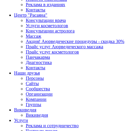
Реклама в изданиях
Контакты
Центр "Расаяна"
Консультации врача
Услуги косметологов
Консультации астролога
Массаж
Акция! Аюрведические процедуры - скидка 30%
Прайс услуг Аюрведического массажа
Прайс услуг косметологов
Панчакарма
Диагностика
Контакты
Наши друзья
Персоны
Сайты
Сообщества
Организации
Компании
Группы
Викиведия
Викиведия
Услуги
Реклама и сотрудничество
Частным лицам