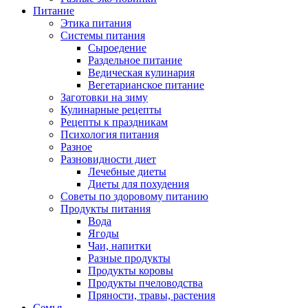
Питание
Этика питания
Системы питания
Сыроедение
Раздельное питание
Ведическая кулинария
Вегетарианское питание
Заготовки на зиму
Кулинарные рецепты
Рецепты к праздникам
Психология питания
Разное
Разновидности диет
Лечебные диеты
Диеты для похудения
Советы по здоровому питанию
Продукты питания
Вода
Ягоды
Чаи, напитки
Разные продукты
Продукты коровы
Продукты пчеловодства
Пряности, травы, растения
Семья