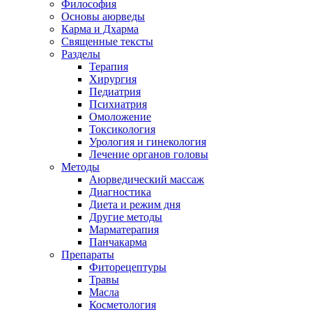
Философия
Основы аюрведы
Карма и Дхарма
Священные тексты
Разделы
Терапия
Хирургия
Педиатрия
Психиатрия
Омоложение
Токсикология
Урология и гинекология
Лечение органов головы
Методы
Аюрведический массаж
Диагностика
Диета и режим дня
Другие методы
Марматерапия
Панчакарма
Препараты
Фиторецептуры
Травы
Масла
Косметология