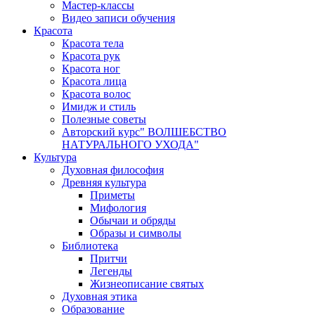
Мастер-классы
Видео записи обучения
Красота
Красота тела
Красота рук
Красота ног
Красота лица
Красота волос
Имидж и стиль
Полезные советы
Авторский курс" ВОЛШЕБСТВО
НАТУРАЛЬНОГО УХОДА"
Культура
Духовная философия
Древняя культура
Приметы
Мифология
Обычаи и обряды
Образы и символы
Библиотека
Притчи
Легенды
Жизнеописание святых
Духовная этика
Образование