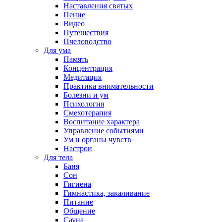
Наставления святых
Пение
Видео
Путешествия
Пчеловодство
Для ума
Память
Концентрация
Медитация
Практика внимательности
Болезни и ум
Психология
Смехотерапия
Воспитание характера
Управление событиями
Ум и органы чувств
Настрои
Для тела
Баня
Сон
Гигиена
Гимнастика, закаливание
Питание
Общение
Сауна