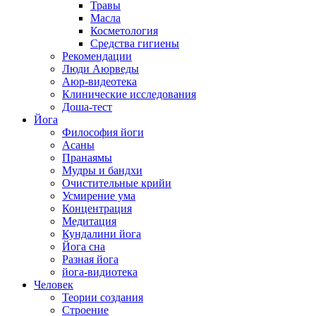
Травы
Масла
Косметология
Средства гигиены
Рекомендации
Люди Аюрведы
Аюр-видеотека
Клинические исследования
Доша-тест
Йога
Философия йоги
Асаны
Пранаямы
Мудры и бандхи
Очистительные крийи
Усмирение ума
Концентрация
Медитация
Кундалини йога
Йога сна
Разная йога
йога-видиотека
Человек
Теории создания
Строение