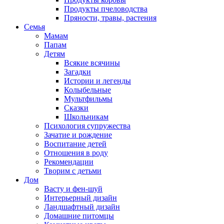
Продукты пчеловодства
Пряности, травы, растения
Семья
Мамам
Папам
Детям
Всякие всячины
Загадки
Истории и легенды
Колыбельные
Мультфильмы
Сказки
Школьникам
Психология супружества
Зачатие и рождение
Воспитание детей
Отношения в роду
Рекомендации
Творим с детьми
Дом
Васту и фен-шуй
Интерьерный дизайн
Ландшафтный дизайн
Домашние питомцы