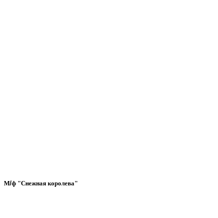
М
/
ф "Снежная королева"