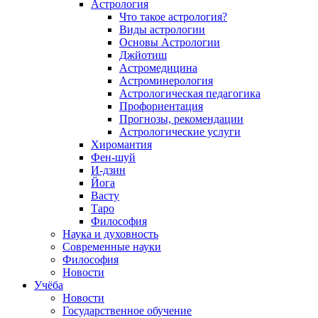
Астрология
Что такое астрология?
Виды астрологии
Основы Астрологии
Джйотиш
Астромедицина
Астроминерология
Астрологическая педагогика
Профориентация
Прогнозы, рекомендации
Астрологические услуги
Хиромантия
Фен-шуй
И-дзин
Йога
Васту
Таро
Философия
Наука и духовность
Современные науки
Философия
Новости
Учёба
Новости
Государственное обучение