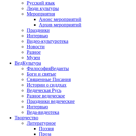
Русский язык
Люди культуры
Мероприятия
Анонс мероприятий
Архив мероприятий
Праздники
Интервью
Видео-культуротека
Новости
Разное
Музеи
ВедКультура
ФилософияВеданты
Боги и святые
Священные Писания
Истории о сиддхах
Ведическая Русь
Разное ведическое
Праздники ведические
Интервью
Веда-видеотека
Творчество
Литературное
Поэзия
Проза