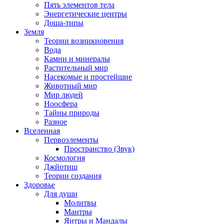
Пять элементов тела
Энергетические центры
Доша-типы
Земля
Теории возникновения
Вода
Камни и минералы
Растительный мир
Насекомые и простейшие
Животный мир
Мир людей
Ноосфера
Тайны природы
Разное
Вселенная
Первоэлементы
Пространство (Звук)
Космология
Джйотиш
Теории создания
Здоровье
Для души
Молитвы
Мантры
Янтры и Мандалы