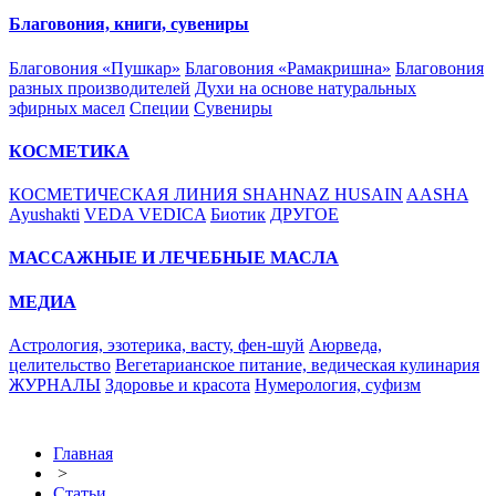
Благовония, книги, сувениры
Благовония «Пушкар»
Благовония «Рамакришна»
Благовония
разных производителей
Духи на основе натуральных
эфирных масел
Специи
Сувениры
КОСМЕТИКА
КОСМЕТИЧЕСКАЯ ЛИНИЯ SHAHNAZ HUSAIN
AASHA
Ayushakti
VEDA VEDICA
Биотик
ДРУГОЕ
МАССАЖНЫЕ И ЛЕЧЕБНЫЕ МАСЛА
МЕДИА
Астрология, эзотерика, васту, фен-шуй
Аюрведа,
целительство
Вегетарианское питание, ведическая кулинария
ЖУРНАЛЫ
Здоровье и красота
Нумерология, суфизм
Главная
>
Статьи