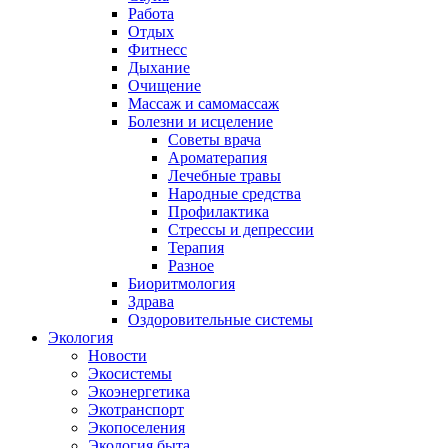
Работа
Отдых
Фитнесс
Дыхание
Очищение
Массаж и самомассаж
Болезни и исцеление
Советы врача
Ароматерапия
Лечебные травы
Народные средства
Профилактика
Стрессы и депрессии
Терапия
Разное
Биоритмология
Здрава
Оздоровительные системы
Экология
Новости
Экосистемы
Экоэнергетика
Экотранспорт
Экопоселения
Экология быта