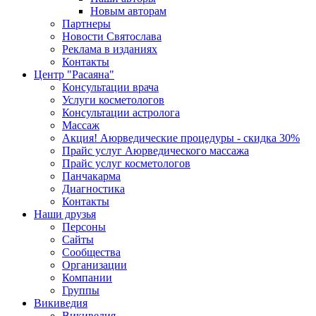
Новым авторам
Партнеры
Новости Святослава
Реклама в изданиях
Контакты
Центр "Расаяна"
Консультации врача
Услуги косметологов
Консультации астролога
Массаж
Акция! Аюрведические процедуры - скидка 30%
Прайс услуг Аюрведического массажа
Прайс услуг косметологов
Панчакарма
Диагностика
Контакты
Наши друзья
Персоны
Сайты
Сообщества
Организации
Компании
Группы
Викиведия
Викиведия