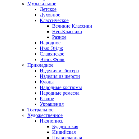
Музыкальное
Детское
Духовное
Классическое
Великие Классики
Нео-Классика
Разное
Народное
Нью-Эйдж
Славянское
Этно. Фолк
Прикладное
Изделия из бисера
Изделия из шерсти
Куклы
Народные костюмы
Народные ремесла
Разное
Украшения
Театральное
Художественное
Иконопись
Буддистская
Индийская
Православная