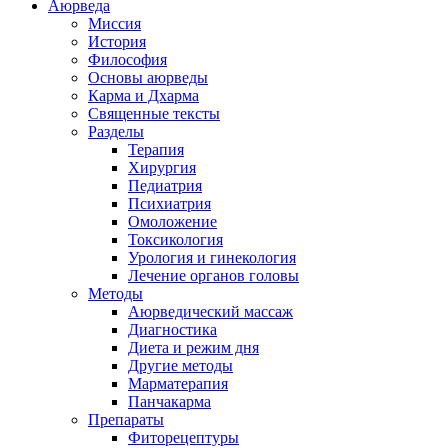
Аюрведа
Миссия
История
Философия
Основы аюрведы
Карма и Дхарма
Священные тексты
Разделы
Терапия
Хирургия
Педиатрия
Психиатрия
Омоложение
Токсикология
Урология и гинекология
Лечение органов головы
Методы
Аюрведический массаж
Диагностика
Диета и режим дня
Другие методы
Марматерапия
Панчакарма
Препараты
Фиторецептуры