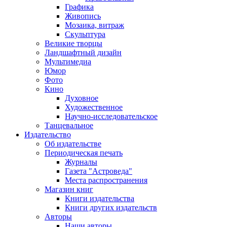
Графика
Живопись
Мозаика, витраж
Скульптура
Великие творцы
Ландшафтный дизайн
Мультимедиа
Юмор
Фото
Кино
Духовное
Художественное
Научно-исследовательское
Танцевальное
Издательство
Об издательстве
Периодическая печать
Журналы
Газета "Астроведа"
Места распространения
Магазин книг
Книги издательства
Книги других издательств
Авторы
Наши авторы