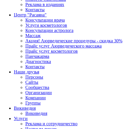
Реклама в изданиях
Контакты
Центр "Расаяна"
Консультации врача
Услуги косметологов
Консультации астролога
Массаж
Акция! Аюрведические процедуры - скидка 30%
Прайс услуг Аюрведического массажа
Прайс услуг косметологов
Панчакарма
Диагностика
Контакты
Наши друзья
Персоны
Сайты
Сообщества
Организации
Компании
Группы
Викиведия
Викиведия
Услуги
Реклама и сотрудничество
Частным лицам