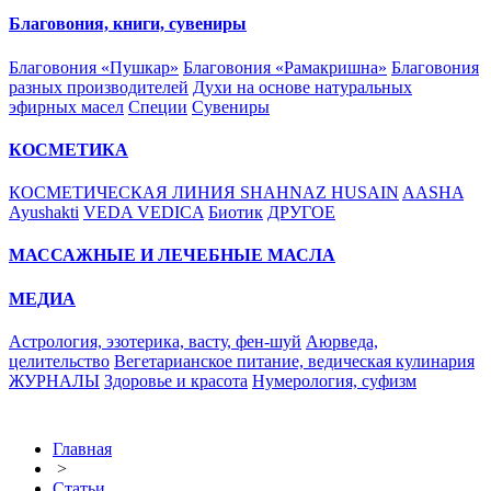
Благовония, книги, сувениры
Благовония «Пушкар»
Благовония «Рамакришна»
Благовония
разных производителей
Духи на основе натуральных
эфирных масел
Специи
Сувениры
КОСМЕТИКА
КОСМЕТИЧЕСКАЯ ЛИНИЯ SHAHNAZ HUSAIN
AASHA
Ayushakti
VEDA VEDICA
Биотик
ДРУГОЕ
МАССАЖНЫЕ И ЛЕЧЕБНЫЕ МАСЛА
МЕДИА
Астрология, эзотерика, васту, фен-шуй
Аюрведа,
целительство
Вегетарианское питание, ведическая кулинария
ЖУРНАЛЫ
Здоровье и красота
Нумерология, суфизм
Главная
>
Статьи