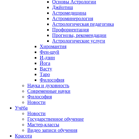
Основы Астрологии
Джйотиш
Астромедицина
Астроминерология
Астрологическая педагогика
Профориентация
Прогнозы, рекомендации
Астрологические услуги
Хиромантия
Фен-шуй
И-дзин
Йога
Васту
Таро
Философия
Наука и духовность
Современные науки
Философия
Новости
Учёба
Новости
Государственное обучение
Мастер-классы
Видео записи обучения
Красота