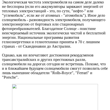
Экологическая чистота электромобиля на самом деле далеко
не бесспорна (если его аккумуляторы заряжают энергией от
тепловых электростанций - это, по сути, "нефте-" или
"углемобиль", если же от атомных - "атомобиль"). Иное дело
солнцемобиль - разновидность электромобиля, получающего
электроэнергию от бортовых или стационарных
фотопреобразователей. Благодатное Солнце - поистине
неисчерпаемый источник экологически чистой и бесплатной
энергии. Национальные программы развития
гелиоэнергетики и гелиотехники приняты в 70 с лишним
странах - от Скандинавии до Австралии.
Однако, как ни впечатляют достижения рекордсменов
трансавстралийских и других престижных ралли,
солнцемобили на дорогах сегодня не встретишь. Похоже, что
и в ближайшем будущем солнцемобили смогут позволить себе
лишь нынешние обладатели "Rolls-Royce", "Ferrari" и
"Porsche".