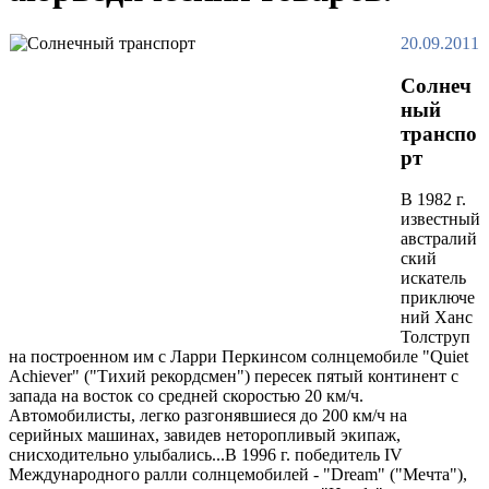
20.09.2011
Солнеч
ный
транспо
рт
В 1982 г.
известный
австралий
ский
искатель
приключе
ний Ханс
Толструп
на построенном им с Ларри Перкинсом солнцемобиле "Quiet
Achiever" ("Тихий рекордсмен") пересек пятый континент с
запада на восток со средней скоростью 20 км/ч.
Автомобилисты, легко разгонявшиеся до 200 км/ч на
серийных машинах, завидев неторопливый экипаж,
снисходительно улыбались...В 1996 г. победитель IV
Международного ралли солнцемобилей - "Dream" ("Мечта"),