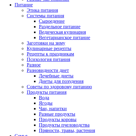
Питание
Этика питания
Системы питания
Сыроедение
Раздельное питание
Ведическая кулинария
Вегетарианское питание
Заготовки на зиму
Кулинарные рецепты
Рецепты к праздникам
Психология питания
Разное
Разновидности диет
Лечебные диеты
Диеты для похудения
Советы по здоровому питанию
Продукты питания
Вода
Ягоды
Чаи, напитки
Разные продукты
Продукты коровы
Продукты пчеловодства
Пряности, травы, растения
Семья