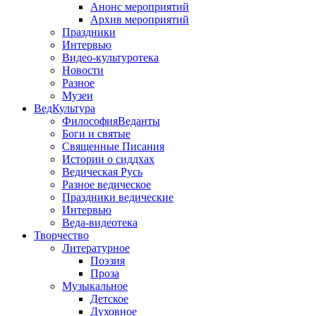
Анонс мероприятий
Архив мероприятий
Праздники
Интервью
Видео-культуротека
Новости
Разное
Музеи
ВедКультура
ФилософияВеданты
Боги и святые
Священные Писания
Истории о сиддхах
Ведическая Русь
Разное ведическое
Праздники ведические
Интервью
Веда-видеотека
Творчество
Литературное
Поэзия
Проза
Музыкальное
Детское
Духовное