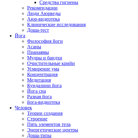
Средства гигиены
Рекомендации
Люди Аюрведы
Аюр-видеотека
Клинические исследования
Доша-тест
Йога
Философия йоги
Асаны
Пранаямы
Мудры и бандхи
Очистительные крийи
Усмирение ума
Концентрация
Медитация
Кундалини йога
Йога сна
Разная йога
йога-видиотека
Человек
Теории создания
Строение
Пять элементов тела
Энергетические центры
Доша-типы