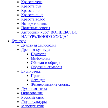
Красота тела
Красота рук
Красота ног
Красота лица
Красота волос
Имидж и стиль
Полезные советы
Авторский курс" ВОЛШЕБСТВО
НАТУРАЛЬНОГО УХОДА"
Культура
Духовная философия
Древняя культура
Приметы
Мифология
Обычаи и обряды
Образы и символы
Библиотека
Притчи
Легенды
Жизнеописание святых
Духовная этика
Образование
Русский язык
Люди культуры
Мероприятия