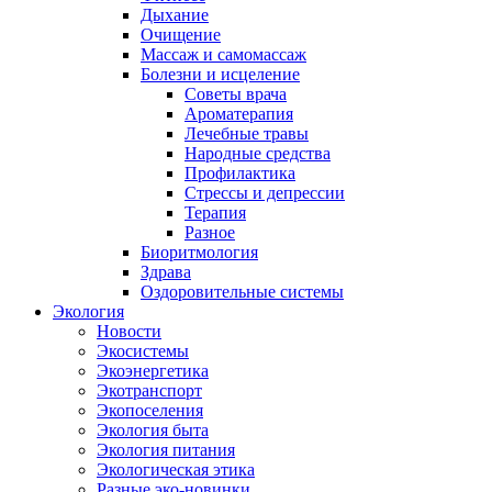
Дыхание
Очищение
Массаж и самомассаж
Болезни и исцеление
Советы врача
Ароматерапия
Лечебные травы
Народные средства
Профилактика
Стрессы и депрессии
Терапия
Разное
Биоритмология
Здрава
Оздоровительные системы
Экология
Новости
Экосистемы
Экоэнергетика
Экотранспорт
Экопоселения
Экология быта
Экология питания
Экологическая этика
Разные эко-новинки