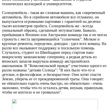
технических колледжей и университетов.
Солнцемобиль - такая же сложная машина, как современный
автомобиль. Но в серийном автомобиле все отлажено, он
выпускается огромными партиями с гарантией на десятки
тысяч километров пробега. Солнцемобиль же - всегда
уникальный образец, сделанный энтузиастами. Бывало,
прибывшая в Японию или Австралию команда так и не могла
стронуть с места заупрямившийся "солнечник". Мелкие и
крупные ремонты, переделки, доводки - удел всех команд. На
ралли все оказывают поддержку и посильную помощь.
Случалось, студент из Швейцарии перед стартом паял
микросхему заокеанскому сопернику, а редкая деталь из
японских запасов выручала команду австралийских
школьников. В "Комсомольской правде" участники одного из
ралли названы "детьми Солнца": "В них было что-то и
детское, и философское, и бескорыстное. Они хотят спасти
Землю, уберечь ее от преждевременной траты. Они говорят:
не обязательно ездить очень быстро, но обязательно - очень
экономно, чтобы что-то осталось детям, внукам, правнукам,
чтобы не коптило и не громыхало".