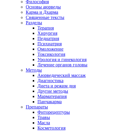
Философия
Основы аюрведы
Карма и Дхарма
Священные тексты
Разделы
Терапия
Хирургия
Педиатрия
Психиатрия
Омоложение
Токсикология
Урология и гинекология
Лечение органов головы
Методы
Аюрведический массаж
Диагностика
Диета и режим дня
Другие методы
Марматерапия
Панчакарма
Препараты
Фиторецептуры
Травы
Масла
Косметология