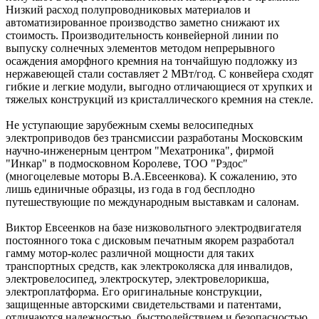
Низкий расход полупроводниковых материалов и
автоматизированное производство заметно снижают их
стоимость. Производительность конвейерной линии по
выпуску солнечных элементов методом непрерывного
осаждения аморфного кремния на тончайшую подложку из
нержавеющей стали составляет 2 МВт/год. С конвейера сходят
гибкие и легкие модули, выгодно отличающиеся от хрупких и
тяжелых конструкций из кристаллического кремния на стекле.
Не уступающие зарубежным схемы велосипедных
электроприводов без трансмиссии разработаны Московским
научно-инженерным центром "Мехатроника", фирмой
"Инкар" в подмосковном Королеве, ТОО "Рэдос"
(многоцелевые моторы В.А.Евсеенкова). К сожалению, это
лишь единичные образцы, из года в год бесплодно
путешествующие по международным выставкам и салонам.
Виктор Евсеенков на базе низковольтного электродвигателя
постоянного тока с дисковым печатным якорем разработал
гамму мотор-колес различной мощности для таких
транспортных средств, как электроколяска для инвалидов,
электровелосипед, электроскутер, электровелорикша,
электроплатформа. Его оригинальные конструкции,
защищенные авторскими свидетельствами и патентами,
отличаются надежностью, быстродействием и безопасностью,