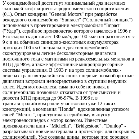
У солнцемобилей достигнут минимальный для наземных
экипажей коэффициент аэродинамического сопротивления
(0,1). Опыт концерна "General Motors" при разработке
рекордного солнцемобиля "Sunracer" ("Солнечный гонщик")
использован в проектировании электромобиля "Impact"
("Удар"), серийное производство которого началось в 1996 г.
Его скорость достигает 130 км/ч, до 100 км/ч он разгоняется за
9 с и на обычных свинцово-кислотных аккумуляторах
проходит 100 км.Специально для солнцемобилей
сконструированы легкие бесколлекторные двигатели
постоянного тока с магнитами из редкоземельных металлов и
КПД до 98%, а также эффективные микропроцессорные
системы управления. В 1993 г. на трех солнцемобилях -
лидерах трансавстралийских гонок впервые низкооборотные
двигатели встроили непосредственно в ступицы ведущих
колес. Идея мотор-колеса, сама по себе не новая, в
солнцемобилях позволила отказаться от трансмиссии и
довести КПД привода до 96-97%. В 1996 г. в
трансавстралийском ралли участвовало уже 12 таких
конструкций, а компания "Honda", вдохновленная успехом
своей "Мечты", приступила к серийному выпуску
электровелосипедов с мотор-колесом. Известные
производители шин - "Michelin", "Bridgestone", "Dunlop" -
разрабатывают новые материалы и протекторы для покрышек
солнцемобилей. Уже созданы шины, которые при хорошем