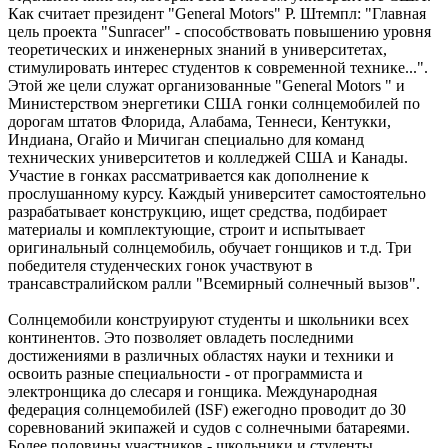
Как считает президент "General Motors" Р. Штемпл: "Главная
цель проекта "Sunracer" - способствовать повышению уровня
теоретических и инженерных знаний в университетах,
стимулировать интерес студентов к современной технике...".
Этой же цели служат организованные "General Motors " и
Министерством энергетики США гонки солнцемобилей по
дорогам штатов Флорида, Алабама, Теннеси, Кентукки,
Индиана, Огайо и Мичиган специально для команд
технических университетов и колледжей США и Канады.
Участие в гонках рассматривается как дополнение к
прослушанному курсу. Каждый университет самостоятельно
разрабатывает конструкцию, ищет средства, подбирает
материалы и комплектующие, строит и испытывает
оригинальный солнцемобиль, обучает гонщиков и т.д. Три
победителя студенческих гонок участвуют в
трансавстралийском ралли "Всемирный солнечный вызов".
Солнцемобили конструируют студенты и школьники всех
континентов. Это позволяет овладеть последними
достижениями в различных областях науки и техники и
освоить разные специальности - от программиста и
электронщика до слесаря и гонщика. Международная
федерация солнцемобилей (ISF) ежегодно проводит до 30
соревнований экипажей и судов с солнечными батареями.
Более половины участников - школьники и студенты