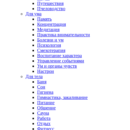
Путешествия
Пчеловодство
Для ума
Память
Концентрация
Медитация
Практика внимательности
Болезни и ум
Психология
Смехотерапия
Воспитание характера
Управление событиями
Ум и органы чувств
Настрои
Для тела
Баня
Сон
Гигиена
Гимнастика, закаливание
Питание
Общение
Сауна
Работа
Отдых
Фитнесс