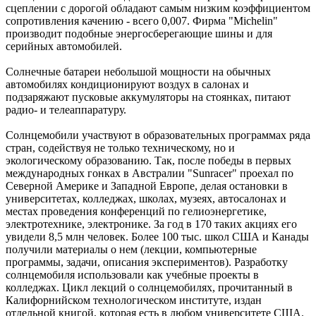
сцеплении с дорогой обладают самым низким коэффициентом
сопротивления качению - всего 0,007. Фирма "Michelin"
производит подобные энергосберегающие шины и для
серийных автомобилей.
Солнечные батареи небольшой мощности на обычных
автомобилях кондиционируют воздух в салонах и
подзаряжают пусковые аккумуляторы на стоянках, питают
радио- и телеаппаратуру.
Солнцемобили участвуют в образовательных программах ряда
стран, содействуя не только техническому, но и
экологическому образованию. Так, после победы в первых
международных гонках в Австралии "Sunracer" проехал по
Северной Америке и Западной Европе, делая остановки в
университетах, колледжах, школах, музеях, автосалонах и
местах проведения конференций по гелиоэнергетике,
электротехнике, электронике. За год в 170 таких акциях его
увидели 8,5 млн человек. Более 100 тыс. школ США и Канады
получили материалы о нем (лекции, компьютерные
программы, задачи, описания экспериментов). Разработку
солнцемобиля использовали как учебные проекты в
колледжах. Цикл лекций о солнцемобилях, прочитанный в
Калифорнийском технологическом институте, издан
отдельной книгой, которая есть в любом университете США.