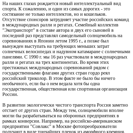
На наших глазах рождается новый интеллектуальный вид
спорта. К сожалению, и один из самых дорогих - это
состязание не только интеллектов, но и кошельков.
Отсутствие спонсоров затрудняет участие российских команд
в международных ралли и регатах. Семейный коллектив
"Экотранспорт" в составе автора и двух его сыновей в
последний раз представлял самодельный солнцемобиль на
соревнованиях в Японии летом 1995 г., а позже был
вынужден выступать на требующих меньших затрат
солнечных велосипедах и надувном катамаране с солнечными
панелями. С 1990 г. мы 16 раз участвовали в международных
ралли и регатах на трех континентах. Во время этих
престижных международных соревнований рядом с
государственными флагами других стран гордо реял
российский триколор. В этом факте не было бы ничего
необычного, если бы о нем ведала хотя бы одна
государственная, общественная или спортивная организация
России.
В развитии экологически чистого транспорта Россия заметно
отстает от других стран. Между тем, солнцемобили вполне
могли бы разрабатываться на оборонных предприятиях в
рамках конверсии. Например, на российско-американском
предприятии "Совлакс" в Москве фотопреобразователи
получают в виде тончайших пленок из аморфного кремния.