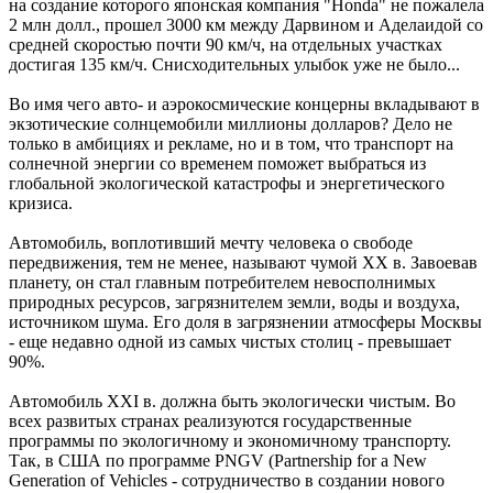
на создание которого японская компания "Honda" не пожалела
2 млн долл., прошел 3000 км между Дарвином и Аделаидой со
средней скоростью почти 90 км/ч, на отдельных участках
достигая 135 км/ч. Снисходительных улыбок уже не было...
Во имя чего авто- и аэрокосмические концерны вкладывают в
экзотические солнцемобили миллионы долларов? Дело не
только в амбициях и рекламе, но и в том, что транспорт на
солнечной энергии со временем поможет выбраться из
глобальной экологической катастрофы и энергетического
кризиса.
Автомобиль, воплотивший мечту человека о свободе
передвижения, тем не менее, называют чумой XX в. Завоевав
планету, он стал главным потребителем невосполнимых
природных ресурсов, загрязнителем земли, воды и воздуха,
источником шума. Его доля в загрязнении атмосферы Москвы
- еще недавно одной из самых чистых столиц - превышает
90%.
Автомобиль ХХI в. должна быть экологически чистым. Во
всех развитых странах реализуются государственные
программы по экологичному и экономичному транспорту.
Так, в США по программе PNGV (Partnership for a New
Generation of Vehicles - сотрудничество в создании нового