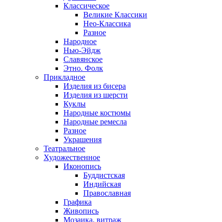
Классическое
Великие Классики
Нео-Классика
Разное
Народное
Нью-Эйдж
Славянское
Этно. Фолк
Прикладное
Изделия из бисера
Изделия из шерсти
Куклы
Народные костюмы
Народные ремесла
Разное
Украшения
Театральное
Художественное
Иконопись
Буддистская
Индийская
Православная
Графика
Живопись
Мозаика, витраж